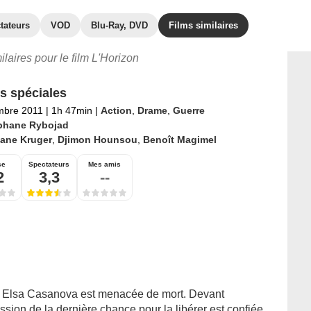
tateurs
VOD
Blu-Ray, DVD
Films similaires
ilaires pour le film L'Horizon
s spéciales
mbre 2011
|
1h 47min
|
Action
,
Drame
,
Guerre
phane Rybojad
iane Kruger
,
Djimon Hounsou
,
Benoît Magimel
se
Spectateurs
Mes amis
2
3,3
--
er Elsa Casanova est menacée de mort. Devant
sion de la dernière chance pour la libérer est confiée