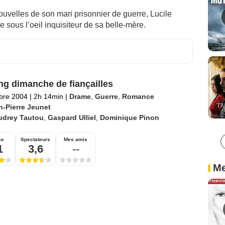
ouvelles de son mari prisonnier de guerre, Lucile
sous l’oeil inquisiteur de sa belle-mère.
ng dimanche de fiançailles
bre 2004
|
2h 14min
|
Drame
,
Guerre
,
Romance
n-Pierre Jeunet
udrey Tautou
,
Gaspard Ulliel
,
Dominique Pinon
se
Spectateurs
Mes amis
1
3,6
--
Me