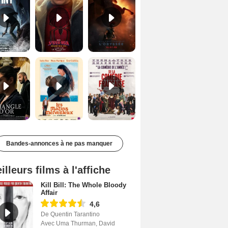
Le Triangle d'or Bande-annonce VF
Les Matins merveilleux Bande-annonce VF
De la Comédie-Française Teaser VF
Bandes-annonces à ne pas manquer
illeurs films à l'affiche
Kill Bill: The Whole Bloody
Affair
4,6
De Quentin Tarantino
Avec Uma Thurman, David