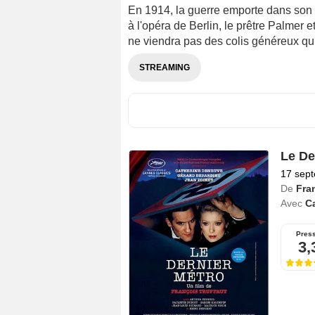
En 1914, la guerre emporte dans son 
à l'opéra de Berlin, le prêtre Palmer e
ne viendra pas des colis généreux qui
STREAMING
Le De
17 sep
De
Fra
Avec
C
Pres
3,