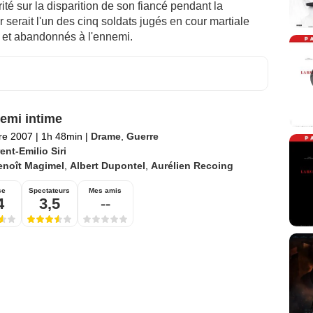
té sur la disparition de son fiancé pendant la
serait l'un des cinq soldats jugés en cour martiale
nt et abandonnés à l'ennemi.
emi intime
re 2007
|
1h 48min
|
Drame
,
Guerre
ent-Emilio Siri
enoît Magimel
,
Albert Dupontel
,
Aurélien Recoing
se
Spectateurs
Mes amis
4
3,5
--