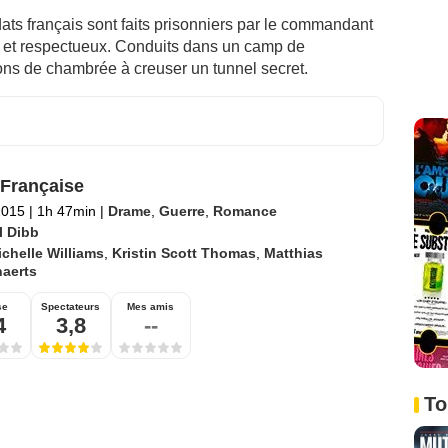
ts français sont faits prisonniers par le commandant
é et respectueux. Conduits dans un camp de
ons de chambrée à creuser un tunnel secret.
 Française
2015
|
1h 47min
|
Drame
,
Guerre
,
Romance
l Dibb
chelle Williams
,
Kristin Scott Thomas
,
Matthias
aerts
se
Spectateurs
Mes amis
4
3,8
--
To