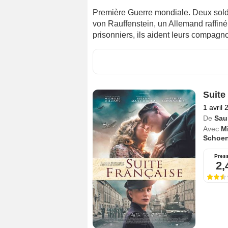
Première Guerre mondiale. Deux solda
von Rauffenstein, un Allemand raffin
prisonniers, ils aident leurs compagn
Suite
1 avril 
De
Sau
Avec
Mi
Schoen
Pres
2,