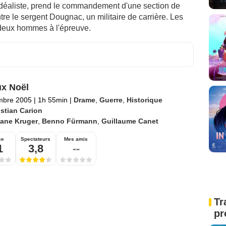
 idéaliste, prend le commandement d'une section de
ntre le sergent Dougnac, un militaire de carrière. Les
s deux hommes à l'épreuve.
x Noël
mbre 2005
|
1h 55min
|
Drame
,
Guerre
,
Historique
istian Carion
iane Kruger
,
Benno Fürmann
,
Guillaume Canet
se
Spectateurs
Mes amis
1
3,8
--
Tr
pr