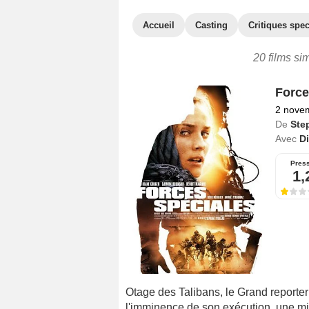
Accueil
Casting
Critiques spec
20 films sim
Force
2 nove
De
Ste
Avec
D
Pres
1,
Otage des Talibans, le Grand report
l'imminence de son exécution, une mis