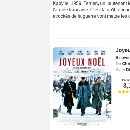
Kabylie, 1959. Terrien, un lieutenant
l'armée française. C'est là qu'il renco
atrocités de la guerre vont mettre le
Joyeu
9 nove
De
Chr
Avec
D
Pres
3,