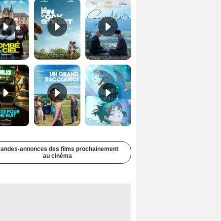
Juste pour une nuit Bande-annonce VO STFR
Un grand raccourci Bande-annonce VF
Une aube nouvelle Bande-annonce VO STFR
andes-annonces des films prochainement
au cinéma