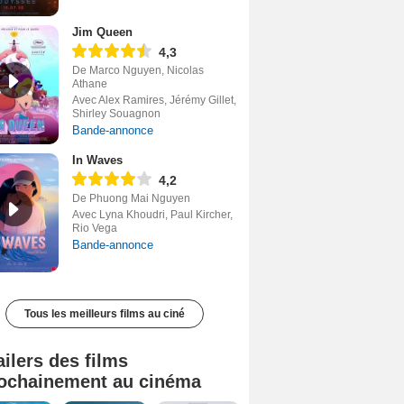
Jim Queen
4,3
De Marco Nguyen, Nicolas
Athane
Avec Alex Ramires, Jérémy Gillet,
Shirley Souagnon
Bande-annonce
In Waves
4,2
De Phuong Mai Nguyen
Avec Lyna Khoudri, Paul Kircher,
Rio Vega
Bande-annonce
Tous les meilleurs films au ciné
ailers des films
ochainement au cinéma
Tombé du ciel Bande-annonce VF
La fin d’Oak Street Bande-annonce VO STFR
Soudain Bande-annonce VF STFR