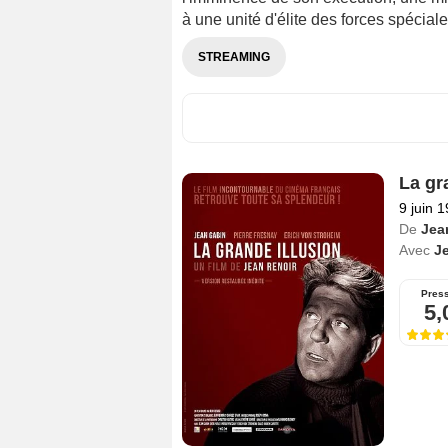
à une unité d'élite des forces spéciale
STREAMING
La gr
9 juin 
De
Jea
Avec
J
Pres
5,