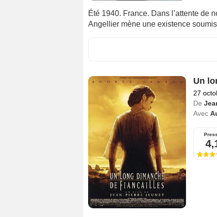
Été 1940. France. Dans l’attente de n
Angellier mène une existence soumise 
Un lo
27 octo
De
Jea
Avec
A
Pres
4,