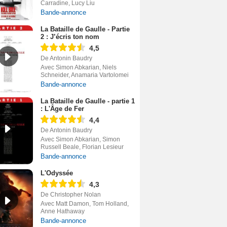
Carradine, Lucy Liu
Bande-annonce
La Bataille de Gaulle - Partie
2 : J’écris ton nom
4,5
De Antonin Baudry
Avec Simon Abkarian, Niels
Schneider, Anamaria Vartolomei
Bande-annonce
La Bataille de Gaulle - partie 1
: L'Âge de Fer
4,4
De Antonin Baudry
Avec Simon Abkarian, Simon
Russell Beale, Florian Lesieur
Bande-annonce
L'Odyssée
4,3
De Christopher Nolan
Avec Matt Damon, Tom Holland,
Anne Hathaway
Bande-annonce