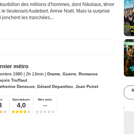
tourbillon des millions d'hommes, dont Nikolaus, ténor
t le lieutenant Audebert. Arrive Noël. Mais la surprise
 jonchent les tranchées...
rnier métro
tembre 1980
|
2h 13min
|
Drame
,
Guerre
,
Romance
nçois Truffaut
atherine Deneuve
,
Gérard Depardieu
,
Jean Poiret
B
se
Spectateurs
Mes amis
3
4,0
--
'