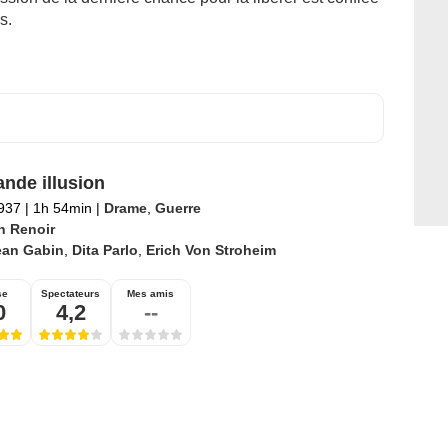
s.
ande illusion
1937
|
1h 54min
|
Drame
,
Guerre
n Renoir
ean Gabin
,
Dita Parlo
,
Erich Von Stroheim
se
Spectateurs
Mes amis
0
4,2
--