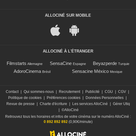
ALLOCINÉ SUR MOBILE
ALLOCINÉ À L'ÉTRANGER
Filmstarts
SensaCine
Beyazperde
Allemagne
Espagne
Turquie
AdoroCinema
Sensacine México
Brésil
Mexique
Contact
|
Qui sommes-nous
|
Recrutement
|
Publicité
|
CGU
|
CGV
|
Politique de cookies
|
Préférences cookies
|
Données Personnelles
|
Revue de presse
|
Charte d'écriture
|
Les services AlloCiné
|
Gérer Utiq
|
©AlloCiné
Retrouvez tous les horaires et infos de votre cinéma sur le numéro AlloCiné :
0 892 892 892
(0,90€/minute)