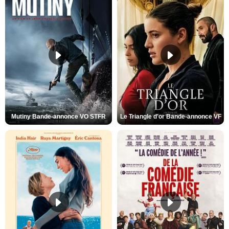
Mutiny Bande-annonce VO STFR
Le Triangle d'or Bande-annonce VF