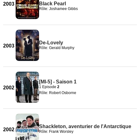
Black Pearl
2003
Rôle: Joshamee Gibbs
De-Lovely
2003
Rôle: Gerald Murphy
[MI-5] - Saison 1
1 Episode
2
2002
Rôle: Robert Osborne
Shackleton, aventurier de l'Antarctique
2002
Rôle: Frank Worsley