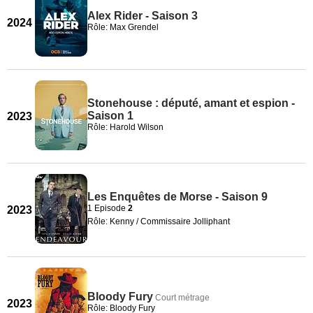
Alex Rider - Saison 3
2024
Rôle: Max Grendel
Stonehouse : député, amant et espion -
Saison 1
2023
Rôle: Harold Wilson
Les Enquêtes de Morse - Saison 9
1 Episode
2
2023
Rôle: Kenny / Commissaire Jolliphant
Bloody Fury
Court métrage
2023
Rôle: Bloody Fury