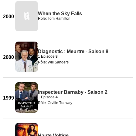
When the Sky Falls
2000
Rôle: Tom Hamilton
Diagnostic : Meurtre - Saison 8
1 Episode
8
2000
Rôle: Will Sanders
Inspecteur Barnaby - Saison 2
1 Episode
4
1999
Rôle: Orville Tudway
Haute Voltige