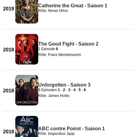
Catherine the Great - Saison 1
2019
Rôle: Alexei Orlov
The Good Fight - Saison 2
1 Episode
6
2018
Rôle: Franz Mendelssohn
Unforgotten - Saison 3
6 Episodes
1
-
2
-
3
-
4
-
5
-
6
2018
Rôle: James Hollis
ABC contre Poirot - Saison 1
2018
Rôle: Inspecteur Japp