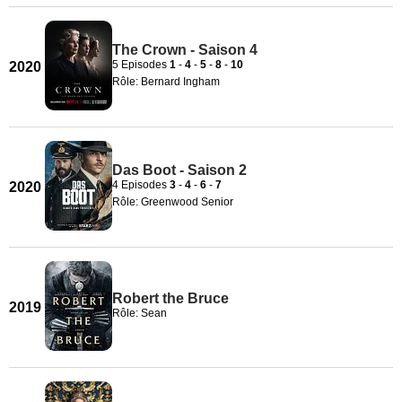
The Crown - Saison 4
5 Episodes
1
-
4
-
5
-
8
-
10
2020
Rôle: Bernard Ingham
Das Boot - Saison 2
4 Episodes
3
-
4
-
6
-
7
2020
Rôle: Greenwood Senior
Robert the Bruce
2019
Rôle: Sean