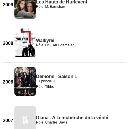
Les Hauts de Hurlevent
2009
Rôle: M. Earnshaw
Walkyrie
2008
Rôle: Dr. Carl Goerdeler
Demons - Saison 1
1 Episode
3
2008
Rôle: Tibbs
Diana : A la recherche de la vérité
2007
Rôle: Charles Davis