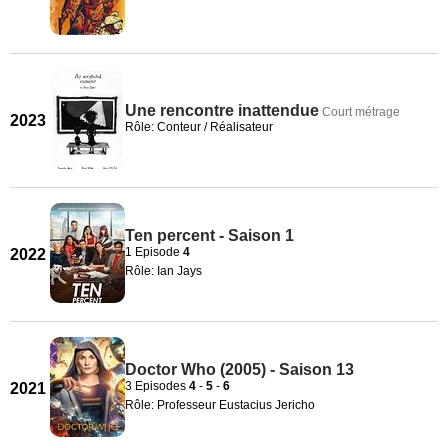
Une rencontre inattendue
Court métrage
2023
Rôle: Conteur / Réalisateur
Ten percent - Saison 1
1 Episode
4
2022
Rôle: Ian Jays
Doctor Who (2005) - Saison 13
3 Episodes
4
-
5
-
6
2021
Rôle: Professeur Eustacius Jericho