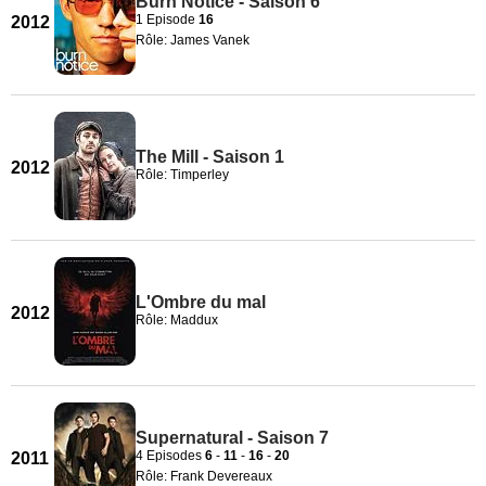
Burn Notice - Saison 6
1 Episode
16
2012
Rôle: James Vanek
The Mill - Saison 1
2012
Rôle: Timperley
L'Ombre du mal
2012
Rôle: Maddux
Supernatural - Saison 7
4 Episodes
6
-
11
-
16
-
20
2011
Rôle: Frank Devereaux