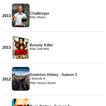
Challenger
2013
Rôle: Mulloy
Bounty Killer
2013
Rôle: Daft Willy
Downton Abbey - Saison 3
1 Episode
4
2012
Rôle: Horace Bryant