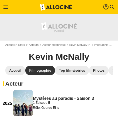
profil
menu
search
Accueil
Stars
Acteurs
Acteur britannique
Kevin McNally
Filmographie Kevin McNally
Kevin McNally
Accueil
Filmographie
Top films/séries
Photos
St
Acteur
Mystères au paradis - Saison 3
1 Episode
5
2025
Rôle: George Ellis