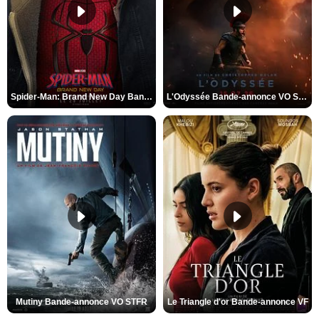
Spider-Man: Brand New Day Bande-annonce VO STFR
L'Odyssée Bande-annonce VO STFR
Mutiny Bande-annonce VO STFR
Le Triangle d'or Bande-annonce VF