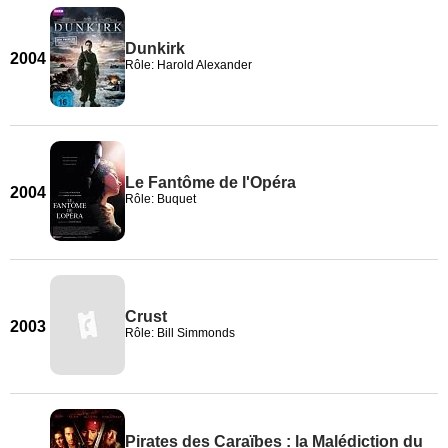
Dunkirk
2004
Rôle: Harold Alexander
Le Fantôme de l'Opéra
2004
Rôle: Buquet
Crust
2003
Rôle: Bill Simmonds
Pirates des Caraïbes : la Malédiction du