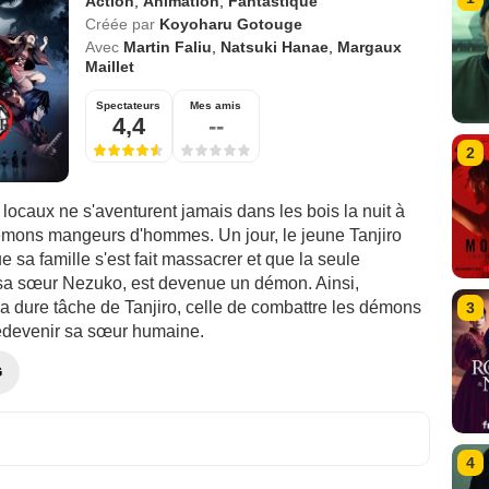
Action
,
Animation
,
Fantastique
Créée par
Koyoharu Gotouge
Avec
Martin Faliu
,
Natsuki Hanae
,
Margaux
Maillet
Spectateurs
Mes amis
4,4
--
2
 locaux ne s'aventurent jamais dans les bois la nuit à
mons mangeurs d'hommes. Un jour, le jeune Tanjiro
 sa famille s'est fait massacrer et que la seule
 sa sœur Nezuko, est devenue un démon. Ainsi,
 dure tâche de Tanjiro, celle de combattre les démons
3
 redevenir sa sœur humaine.
G
4