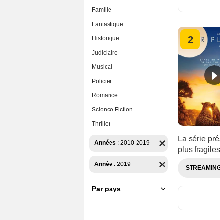
Famille
Fantastique
2
Historique
Judiciaire
Musical
Policier
Romance
Science Fiction
Thriller
La série pré
Années
:
2010-2019
plus fragile
Année
:
2019
STREAMIN
Par pays
France
U.S.A.