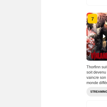
7
Thorfinn sui
soit devenu 
vaincre son 
monde diff
STREAMIN