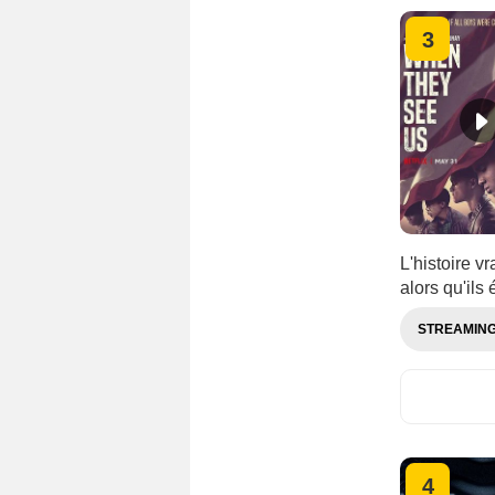
Allemagne
3
Australie
Canada
Corée du Sud
Espagne
Grande-Bretagne
Japon
L'histoire v
alors qu'ils 
STREAMIN
4