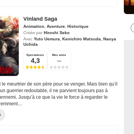
Vinland Saga
Animation
,
Aventure
,
Historique
Créée par
Hiroshi Seko
Avec
Yuto Uemura
,
Kenichiro Matsuda
,
Naoya
Uchida
Spectateurs
Mes amis
4,3
--
t le meurtrier de son père pour se venger. Mais bien qu'il
un guerrier redoutable, il ne parvient toujours pas à
ennemi. Jusqu'à ce que la vie le force à regarder le
éremment…
G