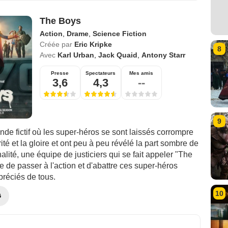
The Boys
Action
,
Drame
,
Science Fiction
Créée par
Eric Kripke
8
Avec
Karl Urban
,
Jack Quaid
,
Antony Starr
Presse
Spectateurs
Mes amis
3,6
4,3
--
9
de fictif où les super-héros se sont laissés corrompre
rité et la gloire et ont peu à peu révélé la part sombre de
alité, une équipe de justiciers qui se fait appeler "The
 de passer à l'action et d'abattre ces super-héros
préciés de tous.
10
G