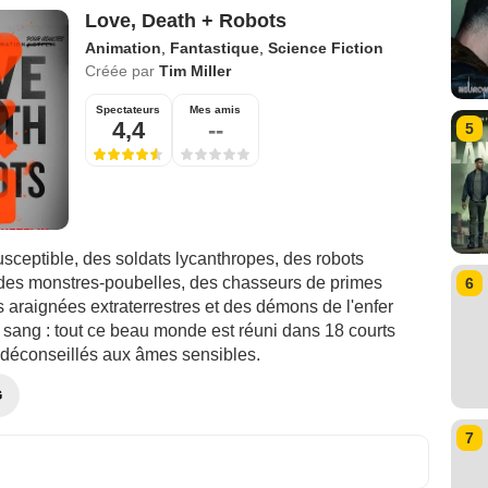
Love, Death + Robots
Animation
,
Fantastique
,
Science Fiction
Créée par
Tim Miller
Spectateurs
Mes amis
4,4
--
5
sceptible, des soldats lycanthropes, des robots
des monstres-poubelles, des chasseurs de primes
6
 araignées extraterrestres et des démons de l'enfer
 sang : tout ce beau monde est réuni dans 18 courts
 déconseillés aux âmes sensibles.
G
7