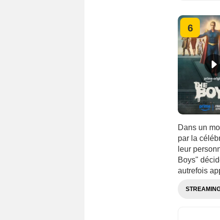
6
Dans un mon
par la céléb
leur personn
Boys" décide
autrefois ap
STREAMIN