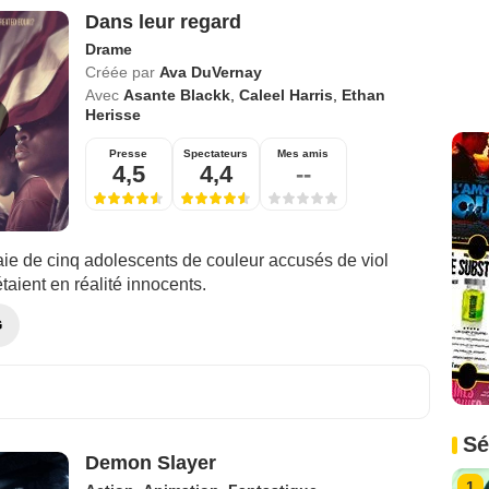
Dans leur regard
Drame
Créée par
Ava DuVernay
Avec
Asante Blackk
,
Caleel Harris
,
Ethan
Herisse
Presse
Spectateurs
Mes amis
4,5
4,4
--
raie de cinq adolescents de couleur accusés de viol
étaient en réalité innocents.
G
Sé
Demon Slayer
1