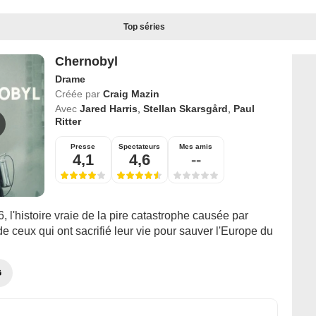
Top séries
Chernobyl
Drame
Créée par
Craig Mazin
Avec
Jared Harris
,
Stellan Skarsgård
,
Paul
Ritter
Presse
Spectateurs
Mes amis
4,1
4,6
--
6, l'histoire vraie de la pire catastrophe causée par
e ceux qui ont sacrifié leur vie pour sauver l'Europe du
G