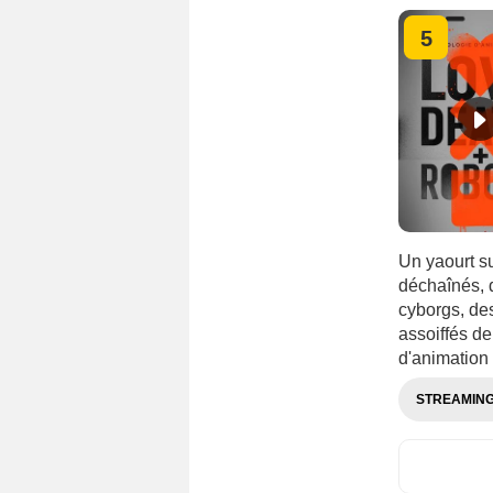
5
Un yaourt su
déchaînés, 
cyborgs, des
assoiffés de
d'animation
STREAMIN