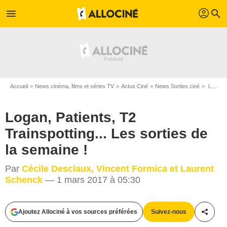
profil
menu
search
Accueil
News cinéma, films et séries TV
Actus Ciné
News Sorties ciné
Logan, Patients, T2 Trainspotting... Les sorties de la semaine !
Logan, Patients, T2
Trainspotting... Les sorties de
la semaine !
Par
Cécile Desclaux, Vincent Formica et Laurent
Schenck
— 1 mars 2017 à 05:30
Ajoutez Allociné à vos sources préférées
Suivez-nous
Partag