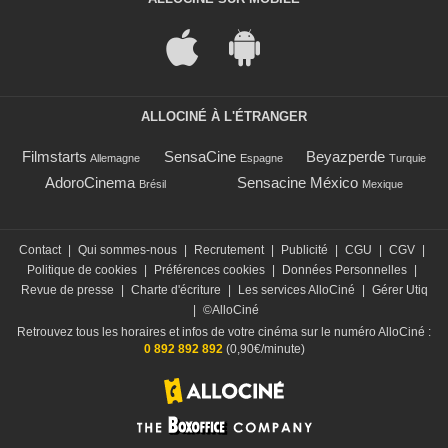
ALLOCINÉ À L'ÉTRANGER
Filmstarts
SensaCine
Beyazperde
Allemagne
Espagne
Turquie
AdoroCinema
Sensacine México
Brésil
Mexique
Contact
|
Qui sommes-nous
|
Recrutement
|
Publicité
|
CGU
|
CGV
|
Politique de cookies
|
Préférences cookies
|
Données Personnelles
|
Revue de presse
|
Charte d'écriture
|
Les services AlloCiné
|
Gérer Utiq
|
©AlloCiné
Retrouvez tous les horaires et infos de votre cinéma sur le numéro AlloCiné :
0 892 892 892
(0,90€/minute)