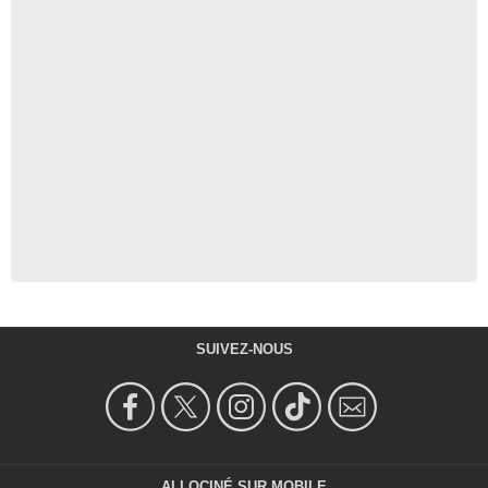
SUIVEZ-NOUS
ALLOCINÉ SUR MOBILE