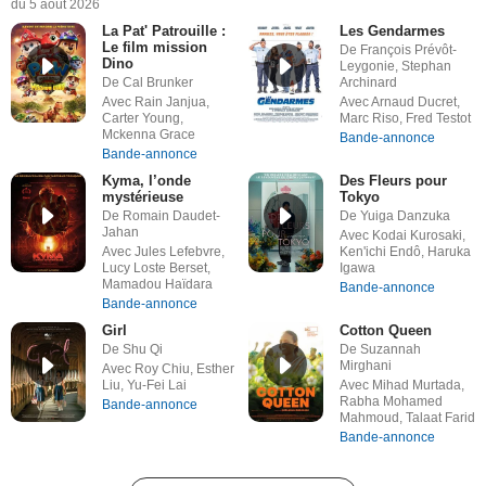
du 5 août 2026
La Pat' Patrouille :
Les Gendarmes
Le film mission
De François Prévôt-
Dino
Leygonie, Stephan
De Cal Brunker
Archinard
Avec Rain Janjua,
Avec Arnaud Ducret,
Carter Young,
Marc Riso, Fred Testot
Mckenna Grace
Bande-annonce
Bande-annonce
Kyma, l’onde
Des Fleurs pour
mystérieuse
Tokyo
De Romain Daudet-
De Yuiga Danzuka
Jahan
Avec Kodai Kurosaki,
Avec Jules Lefebvre,
Ken'ichi Endô, Haruka
Lucy Loste Berset,
Igawa
Mamadou Haïdara
Bande-annonce
Bande-annonce
Girl
Cotton Queen
De Shu Qi
De Suzannah
Mirghani
Avec Roy Chiu, Esther
Liu, Yu-Fei Lai
Avec Mihad Murtada,
Rabha Mohamed
Bande-annonce
Mahmoud, Talaat Farid
Bande-annonce