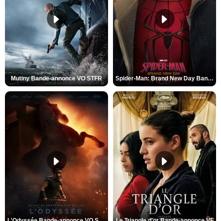
Mutiny Bande-annonce VO STFR
Spider-Man: Brand New Day Bande-annonce VO STFR
L'Odyssée Bande-annonce VO STFR
Le Triangle d'or Bande-annonce VF