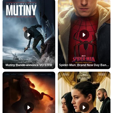
Mutiny Bande-annonce VO STFR
Spider-Man: Brand New Day Bande-annonce VO STFR