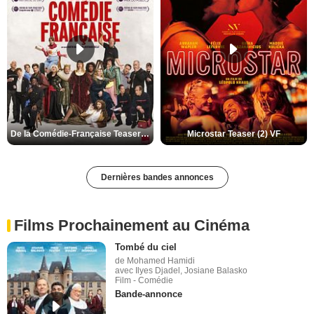
De la Comédie-Française Teaser (3) VF
Microstar Teaser (2) VF
Dernières bandes annonces
Films Prochainement au Cinéma
Tombé du ciel
de Mohamed Hamidi
avec Ilyes Djadel, Josiane Balasko
Film - Comédie
Bande-annonce