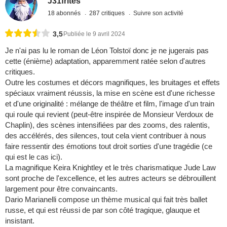
J31frites
18 abonnés
287 critiques
Suivre son activité
3,5
Publiée le 9 avril 2024
Je n'ai pas lu le roman de Léon Tolstoï donc je ne jugerais pas
cette (énième) adaptation, apparemment ratée selon d'autres
critiques.
Outre les costumes et décors magnifiques, les bruitages et effets
spéciaux vraiment réussis, la mise en scène est d'une richesse
et d'une originalité : mélange de théâtre et film, l'image d'un train
qui roule qui revient (peut-être inspirée de Monsieur Verdoux de
Chaplin), des scènes intensifiées par des zooms, des ralentis,
des accélérés, des silences, tout cela vient contribuer à nous
faire ressentir des émotions tout droit sorties d'une tragédie (ce
qui est le cas ici).
La magnifique Keira Knightley et le très charismatique Jude Law
sont proche de l'excellence, et les autres acteurs se débrouillent
largement pour être convaincants.
Dario Marianelli compose un thème musical qui fait très ballet
russe, et qui est réussi de par son côté tragique, glauque et
insistant.