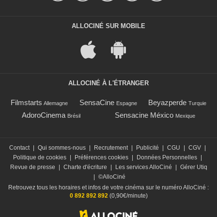
ALLOCINÉ SUR MOBILE
ALLOCINÉ À L'ÉTRANGER
Filmstarts
SensaCine
Beyazperde
Allemagne
Espagne
Turquie
AdoroCinema
Sensacine México
Brésil
Mexique
Contact
|
Qui sommes-nous
|
Recrutement
|
Publicité
|
CGU
|
CGV
|
Politique de cookies
|
Préférences cookies
|
Données Personnelles
|
Revue de presse
|
Charte d'écriture
|
Les services AlloCiné
|
Gérer Utiq
|
©AlloCiné
Retrouvez tous les horaires et infos de votre cinéma sur le numéro AlloCiné :
0 892 892 892
(0,90€/minute)