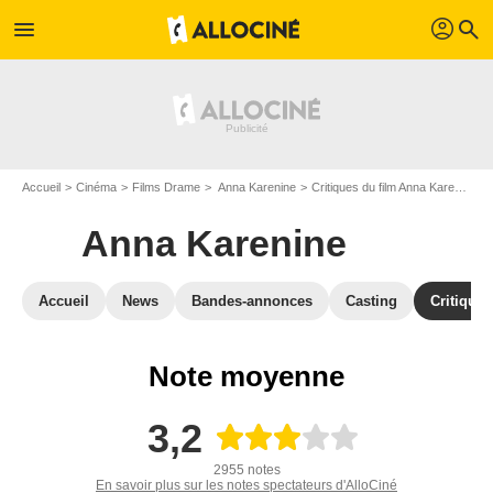
profil
menu
search
Accueil
Cinéma
Films Drame
Anna Karenine
Critiques du film Anna Karenine
Anna Karenine
Accueil
News
Bandes-annonces
Casting
Critiques
Note moyenne
3,2
2955 notes
En savoir plus sur les notes spectateurs d'AlloCiné