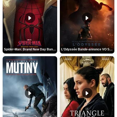
Spider-Man: Brand New Day Bande-annonce VO STFR
L'Odyssée Bande-annonce VO STFR