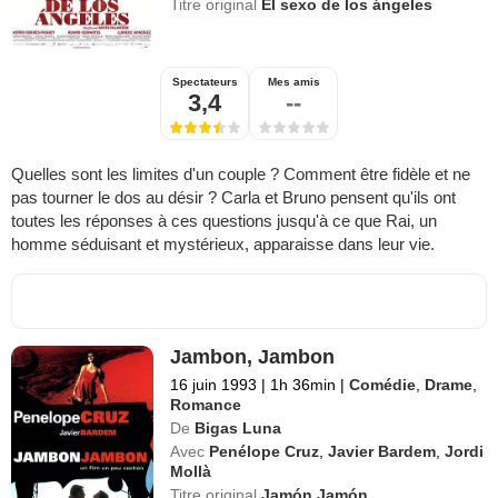
Titre original
El sexo de los ángeles
Spectateurs
Mes amis
3,4
--
Quelles sont les limites d'un couple ? Comment être fidèle et ne
pas tourner le dos au désir ? Carla et Bruno pensent qu'ils ont
toutes les réponses à ces questions jusqu'à ce que Rai, un
homme séduisant et mystérieux, apparaisse dans leur vie.
Jambon, Jambon
16 juin 1993
|
1h 36min
|
Comédie
,
Drame
,
Romance
De
Bigas Luna
Avec
Penélope Cruz
,
Javier Bardem
,
Jordi
Mollà
Titre original
Jamón Jamón