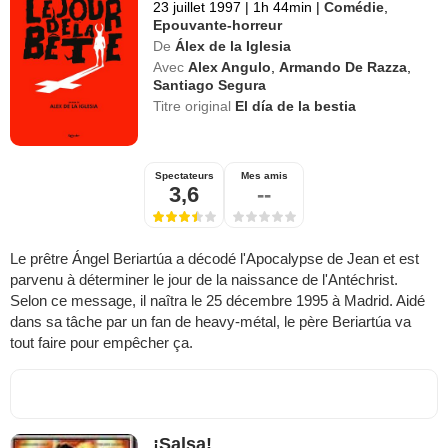
23 juillet 1997
|
1h 44min
|
Comédie
,
Epouvante-horreur
De
Álex de la Iglesia
Avec
Alex Angulo
,
Armando De Razza
,
Santiago Segura
Titre original
El día de la bestia
Spectateurs
Mes amis
3,6
--
Le prêtre Ángel Beriartúa a décodé l'Apocalypse de Jean et est
parvenu à déterminer le jour de la naissance de l'Antéchrist.
Selon ce message, il naîtra le 25 décembre 1995 à Madrid. Aidé
dans sa tâche par un fan de heavy-métal, le père Beriartúa va
tout faire pour empêcher ça.
¡Salsa!