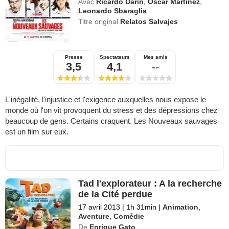
Avec
Ricardo Darín
,
Oscar Martinez
,
Leonardo Sbaraglia
Titre original
Relatos Salvajes
Presse
Spectateurs
Mes amis
3,5
4,1
--
L'inégalité, l'injustice et l'exigence auxquelles nous expose le
monde où l'on vit provoquent du stress et des dépressions chez
beaucoup de gens. Certains craquent. Les Nouveaux sauvages
est un film sur eux.
Tad l'explorateur : A la recherche
de la Cité perdue
17 avril 2013
|
1h 31min
|
Animation
,
Aventure
,
Comédie
De
Enrique Gato