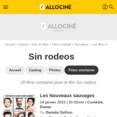
profil
menu
search
Accueil
Cinéma
Tous les films
Films Comédie
Sin rodeos
Les films similaires à "Sin rodeos"
Sin rodeos
Accueil
Casting
Photos
Films similaires
20 films similaires pour le film Sin rodeos
Les Nouveaux sauvages
14 janvier 2015
|
2h 02min
|
Comédie
,
Drame
De
Damián Szifron