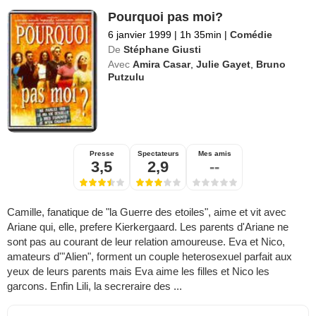
Pourquoi pas moi?
6 janvier 1999
|
1h 35min
|
Comédie
De
Stéphane Giusti
Avec
Amira Casar
,
Julie Gayet
,
Bruno
Putzulu
Presse
Spectateurs
Mes amis
3,5
2,9
--
Camille, fanatique de "la Guerre des etoiles", aime et vit avec
Ariane qui, elle, prefere Kierkergaard. Les parents d'Ariane ne
sont pas au courant de leur relation amoureuse. Eva et Nico,
amateurs d'"Alien", forment un couple heterosexuel parfait aux
yeux de leurs parents mais Eva aime les filles et Nico les
garcons. Enfin Lili, la secreraire des ...