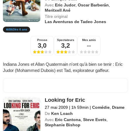
Avec
Eric Judor
,
Oscar Barberán
,
Meritxell Ané
Titre original
Las Aventuras de Tadeo Jones
Dès 6 ans
Presse
Spectateurs
Mes amis
3,0
3,2
--
Indiana Jones et Allan Quatermain n'ont qu'à bien se tenir : Eric
Judor (Mohammed Dubois) est Tad, explorateur gaffeur.
Looking for Eric
27 mai 2009
|
1h 59min
|
Comédie
,
Drame
De
Ken Loach
Avec
Eric Cantona
,
Steve Evets
,
Stephanie Bishop