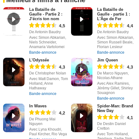
La Bataille de
La Bataille de
Gaulle - Partie 2 :
Gaulle - partie 1 :
J’écris ton nom
L'Âge de Fer
4,5
4,4
De Antonin Baudry
De Antonin Baudry
Avec Simon Abkarian,
Avec Simon Abkarian,
Niels Schneider,
Simon Russell Beale,
Anamaria Vartolomei
Florian Lesieur
Bande-annonce
Bande-annonce
L'Odyssée
Jim Queen
4,3
4,3
De Christopher Nolan
De Marco Nguyen,
Nicolas Athane
Avec Matt Damon, Tom
Holland, Anne
Avec Alex Ramires,
Hathaway
Jérémy Gillet, Shirley
Souagnon
Bande-annonce
Bande-annonce
In Waves
Spider-Man: Brand
New Day
4,2
4,1
De Phuong Mai
Nguyen
De Destin Daniel
Cretton
Avec Lyna Khoudri,
Paul Kircher, Rio Vega
Avec Tom Holland,
Zendaya, Sadie Sink