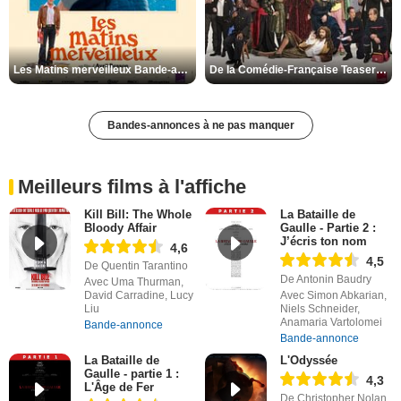
Les Matins merveilleux Bande-annonce VF
De la Comédie-Française Teaser VF
Bandes-annonces à ne pas manquer
Meilleurs films à l'affiche
Kill Bill: The Whole
La Bataille de
Bloody Affair
Gaulle - Partie 2 :
J’écris ton nom
4,6
4,5
De Quentin Tarantino
De Antonin Baudry
Avec Uma Thurman,
David Carradine, Lucy
Avec Simon Abkarian,
Liu
Niels Schneider,
Anamaria Vartolomei
Bande-annonce
Bande-annonce
La Bataille de
L'Odyssée
Gaulle - partie 1 :
4,3
L'Âge de Fer
De Christopher Nolan