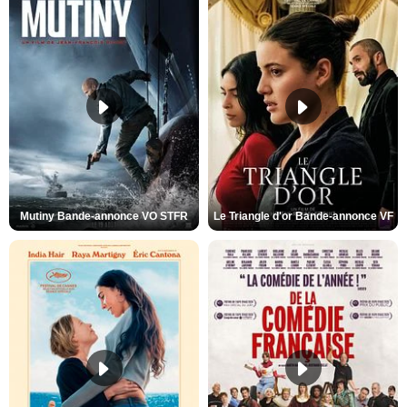
Mutiny Bande-annonce VO STFR
Le Triangle d'or Bande-annonce VF