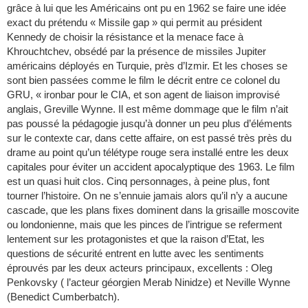
grâce à lui que les Américains ont pu en 1962 se faire une idée
exact du prétendu « Missile gap » qui permit au président
Kennedy de choisir la résistance et la menace face à
Khrouchtchev, obsédé par la présence de missiles Jupiter
américains déployés en Turquie, près d’Izmir. Et les choses se
sont bien passées comme le film le décrit entre ce colonel du
GRU, « ironbar pour le CIA, et son agent de liaison improvisé
anglais, Greville Wynne. Il est même dommage que le film n’ait
pas poussé la pédagogie jusqu’à donner un peu plus d’éléments
sur le contexte car, dans cette affaire, on est passé très près du
drame au point qu’un télétype rouge sera installé entre les deux
capitales pour éviter un accident apocalyptique des 1963. Le film
est un quasi huit clos. Cinq personnages, à peine plus, font
tourner l’histoire. On ne s’ennuie jamais alors qu’il n’y a aucune
cascade, que les plans fixes dominent dans la grisaille moscovite
ou londonienne, mais que les pinces de l’intrigue se referment
lentement sur les protagonistes et que la raison d’Etat, les
questions de sécurité entrent en lutte avec les sentiments
éprouvés par les deux acteurs principaux, excellents : Oleg
Penkovsky ( l’acteur géorgien Merab Ninidze) et Neville Wynne
(Benedict Cumberbatch).