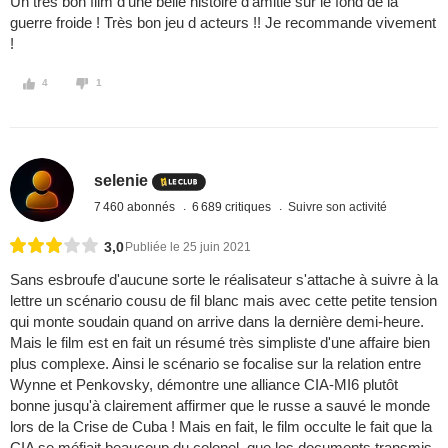
Un très bon film d’une belle histoire d’amitié sur le fond de la
guerre froide ! Très bon jeu d acteurs !! Je recommande vivement
!
4
1
selenie
7 460 abonnés
6 689 critiques
Suivre son activité
3,0
Publiée le 25 juin 2021
Sans esbroufe d'aucune sorte le réalisateur s'attache à suivre à la
lettre un scénario cousu de fil blanc mais avec cette petite tension
qui monte soudain quand on arrive dans la dernière demi-heure.
Mais le film est en fait un résumé très simpliste d'une affaire bien
plus complexe. Ainsi le scénario se focalise sur la relation entre
Wynne et Penkovsky, démontre une alliance CIA-MI6 plutôt
bonne jusqu'à clairement affirmer que le russe a sauvé le monde
lors de la Crise de Cuba ! Mais en fait, le film occulte le fait que la
CIA se méfiait beaucoup du colonel, que les documents transmis