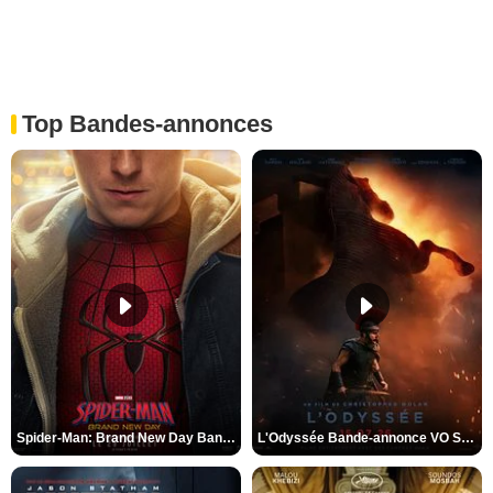
Top Bandes-annonces
Spider-Man: Brand New Day Bande-annonce VO STFR
L'Odyssée Bande-annonce VO STFR