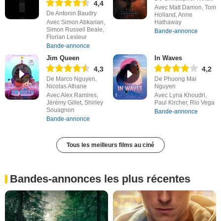
4,4
Avec Matt Damon, Tom
De Antonin Baudry
Holland, Anne
Avec Simon Abkarian,
Hathaway
Simon Russell Beale,
Bande-annonce
Florian Lesieur
Bande-annonce
Jim Queen
In Waves
4,3
4,2
De Marco Nguyen,
De Phuong Mai
Nicolas Athane
Nguyen
Avec Alex Ramires,
Avec Lyna Khoudri,
Jérémy Gillet, Shirley
Paul Kircher, Rio Vega
Souagnon
Bande-annonce
Bande-annonce
Tous les meilleurs films au ciné
Bandes-annonces les plus récentes