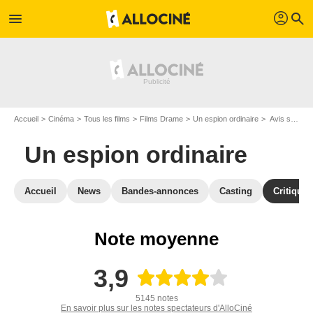
profil
menu
search
Accueil
Cinéma
Tous les films
Films Drame
Un espion ordinaire
Avis sur Un espion ordinaire
Un espion ordinaire
Accueil
News
Bandes-annonces
Casting
Critiques
Note moyenne
3,9
5145 notes
En savoir plus sur les notes spectateurs d'AlloCiné