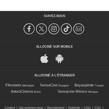
SUIVEZ-NOUS
ALLOCINÉ SUR MOBILE
ALLOCINÉ À L'ÉTRANGER
Filmstarts
SensaCine
Beyazperde
Allemagne
Espagne
Turquie
AdoroCinema
Sensacine México
Brésil
Mexique
Contact
|
Qui sommes-nous
|
Recrutement
|
Publicité
|
CGU
|
CGV
|