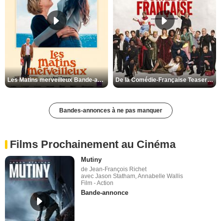
Les Matins merveilleux Bande-annonce VF
De la Comédie-Française Teaser VF
Bandes-annonces à ne pas manquer
Films Prochainement au Cinéma
Mutiny
de Jean-François Richet
avec Jason Statham, Annabelle Wallis
Film - Action
Bande-annonce