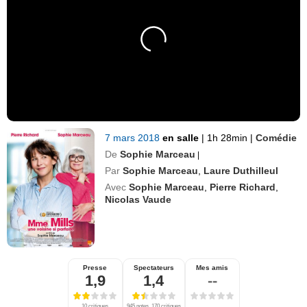
7 mars 2018
en salle
|
1h 28min
|
Comédie
De
Sophie Marceau
|
Par
Sophie Marceau
,
Laure Duthilleul
Avec
Sophie Marceau
,
Pierre Richard
,
Nicolas Vaude
Presse
Spectateurs
Mes amis
1,9
1,4
--
10 critiques
945 notes, 170 critiques