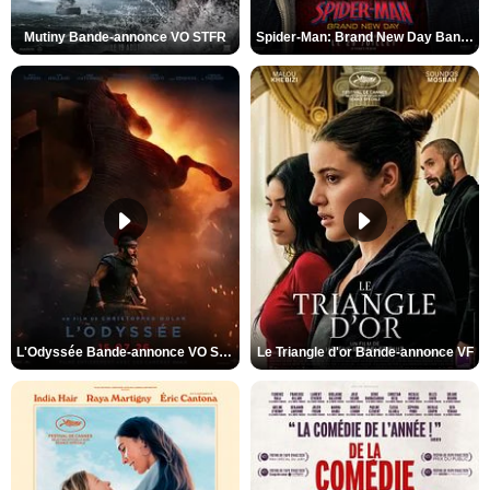
Mutiny Bande-annonce VO STFR
Spider-Man: Brand New Day Bande-annonce VO STFR
L'Odyssée Bande-annonce VO STFR
Le Triangle d'or Bande-annonce VF