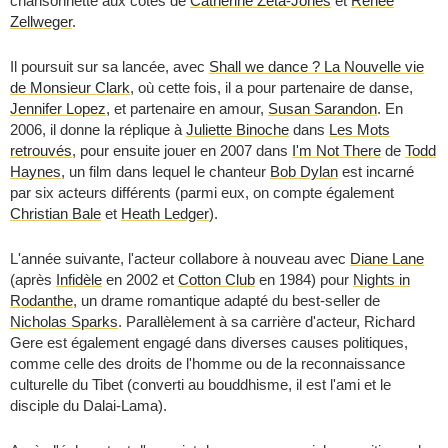
chansonnette aux côtés de
Catherine Zeta-Jones
et
Renée
Zellweger
.
Il poursuit sur sa lancée, avec
Shall we dance ? La Nouvelle vie
de Monsieur Clark
, où cette fois, il a pour partenaire de danse,
Jennifer Lopez
, et partenaire en amour,
Susan Sarandon
. En
2006, il donne la réplique à
Juliette Binoche
dans
Les Mots
retrouvés
, pour ensuite jouer en 2007 dans
I'm Not There
de
Todd
Haynes
, un film dans lequel le chanteur
Bob Dylan
est incarné
par six acteurs différents (parmi eux, on compte également
Christian Bale
et
Heath Ledger
).
L'année suivante, l'acteur collabore à nouveau avec
Diane Lane
(après
Infidèle
en 2002 et
Cotton Club
en 1984) pour
Nights in
Rodanthe
, un drame romantique adapté du best-seller de
Nicholas Sparks
. Parallèlement à sa carrière d'acteur, Richard
Gere est également engagé dans diverses causes politiques,
comme celle des droits de l'homme ou de la reconnaissance
culturelle du Tibet (converti au bouddhisme, il est l'ami et le
disciple du Dalai-Lama).