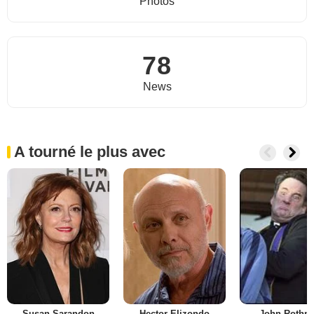
Photos
78
News
A tourné le plus avec
Susan Sarandon
Hector Elizondo
John Rothm