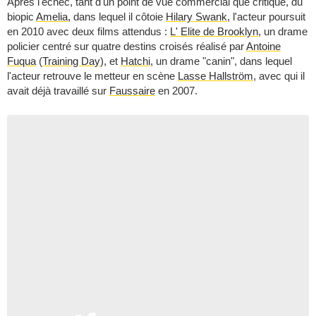
Après l'échec, tant d'un point de vue commercial que critique, du
biopic
Amelia
, dans lequel il côtoie
Hilary Swank
, l'acteur poursuit
en 2010 avec deux films attendus :
L' Elite de Brooklyn
, un drame
policier centré sur quatre destins croisés réalisé par
Antoine
Fuqua
(
Training Day
), et
Hatchi
, un drame "canin", dans lequel
l'acteur retrouve le metteur en scène
Lasse Hallström
, avec qui il
avait déjà travaillé sur
Faussaire
en 2007.