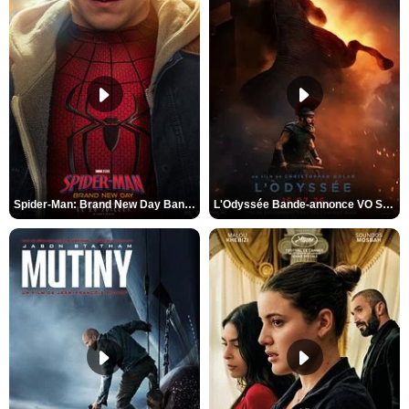
Spider-Man: Brand New Day Bande-annonce VO STFR
L'Odyssée Bande-annonce VO STFR