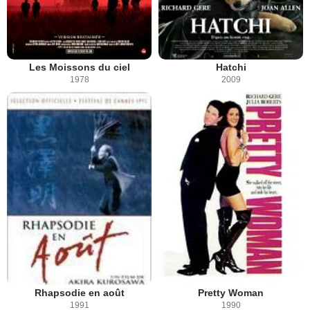
Les Moissons du ciel
Hatchi
1978
2009
Rhapsodie en août
Pretty Woman
1991
1990