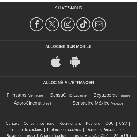
SUIVEZ-NOUS
ALLOCINÉ SUR MOBILE
ALLOCINÉ À L'ÉTRANGER
Filmstarts
SensaCine
Beyazperde
Allemagne
Espagne
Turquie
AdoroCinema
Sensacine México
Brésil
Mexique
Contact
|
Qui sommes-nous
|
Recrutement
|
Publicité
|
CGU
|
CGV
|
Politique de cookies
|
Préférences cookies
|
Données Personnelles
|
Revue de presse
|
Charte d'écriture
|
Les services AlloCiné
|
Gérer Utiq