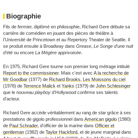
Biographie
Fils de fermier, diplômé en philosophie, Richard Gere débute sa
carrière de comédien en jouant des pièces de théâtre à
l'Université de Princetown et au Repertory Theater de Seattle. Il
se produit ensuite à Broadway dans
Grease
,
Le Songe d'une nuit
d'été
ou encore
La Mégère apprivoisée
.
En 1975, Richard Gere tourne son premier long métrage intitulé
Report to the commissioner
. Mais c'est avec
A la recherche de
Mr Goodbar
(1977) de
Richard Brooks
,
Les Moissons du ciel
(1978) de
Terrence Malick
et
Yanks
(1979) de
John Schlesinger
que le nouveau
playboy
d'Hollywood confirme ses talents
d'acteur.
Richard Gere accède véritablement au rang de star grâce à ses
prestations de gigolo professionnel dans
American gigolo
(1980)
de
Paul Schrader
, d'officier de la marine dans
Officier et
gentleman
(1982) de
Taylor Hackford
, et de jeune marginal dans