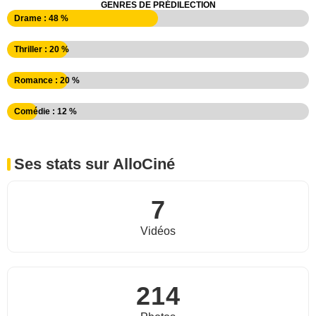
GENRES DE PRÉDILECTION
Drame : 48 %
Thriller : 20 %
Romance : 20 %
Comédie : 12 %
Ses stats sur AlloCiné
7
Vidéos
214