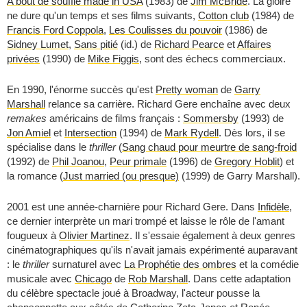
A bout de souffle made in USA
(1983) de
Jim McBride
. La gloire
ne dure qu'un temps et ses films suivants,
Cotton club
(1984) de
Francis Ford Coppola
,
Les Coulisses du pouvoir
(1986) de
Sidney Lumet
,
Sans pitié
(id.) de
Richard Pearce
et
Affaires
privées
(1990) de
Mike Figgis
, sont des échecs commerciaux.
En 1990, l'énorme succès qu'est
Pretty woman
de
Garry
Marshall
relance sa carrière. Richard Gere enchaîne avec deux
remakes
américains de films français :
Sommersby
(1993) de
Jon Amiel
et
Intersection
(1994) de
Mark Rydell
. Dès lors, il se
spécialise dans le
thriller
(
Sang chaud pour meurtre de sang-froid
(1992) de
Phil Joanou
,
Peur primale
(1996) de
Gregory Hoblit
) et
la romance (
Just married (ou presque)
(1999) de Garry Marshall).
2001 est une année-charnière pour Richard Gere. Dans
Infidèle
,
ce dernier interprète un mari trompé et laisse le rôle de l'amant
fougueux à
Olivier Martinez
. Il s'essaie également à deux genres
cinématographiques qu'ils n'avait jamais expérimenté auparavant
: le
thriller
surnaturel avec
La Prophétie des ombres
et la comédie
musicale avec
Chicago
de
Rob Marshall
. Dans cette adaptation
du célèbre spectacle joué à Broadway, l'acteur pousse la