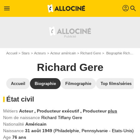
profil
menu
search
Accueil
Stars
Acteurs
Acteur américain
Richard Gere
Biographie Richard Gere
Richard Gere
Accueil
Biographie
Filmographie
Top films/séries
État civil
Métiers
Acteur
,
Producteur exécutif
,
Producteur
plus
Nom de naissance
Richard Tiffany Gere
Nationalité
Américain
Naissance
31 août 1949
(Philadelphie, Pennsylvanie - Etats-Unis)
Age
76
ans