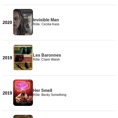
Invisible Man
2020
Rôle: Cecilia Kass
Les Baronnes
2019
Rôle: Claire Walsh
Her Smell
2019
Rôle: Becky Something