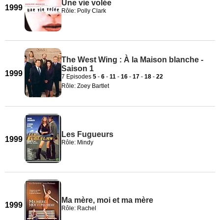
Une vie volée
1999
Rôle: Polly Clark
The West Wing : À la Maison blanche -
Saison 1
1999
7 Episodes
5
-
6
-
11
-
16
-
17
-
18
-
22
Rôle: Zoey Bartlet
Les Fugueurs
1999
Rôle: Mindy
Ma mère, moi et ma mère
1999
Rôle: Rachel