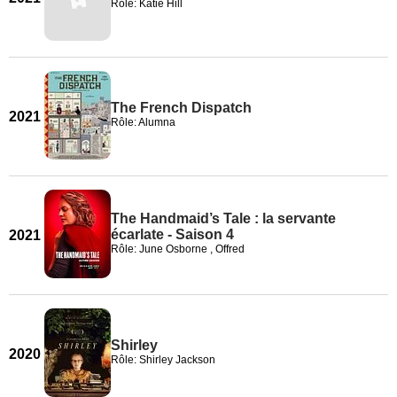
Rôle: Katie Hill
The French Dispatch
2021
Rôle: Alumna
The Handmaid’s Tale : la servante
écarlate - Saison 4
2021
Rôle: June Osborne , Offred
Shirley
2020
Rôle: Shirley Jackson