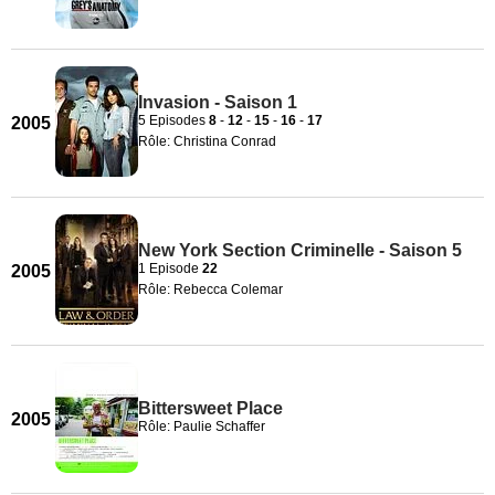
Invasion - Saison 1
5 Episodes
8
-
12
-
15
-
16
-
17
2005
Rôle: Christina Conrad
New York Section Criminelle - Saison 5
1 Episode
22
2005
Rôle: Rebecca Colemar
Bittersweet Place
2005
Rôle: Paulie Schaffer