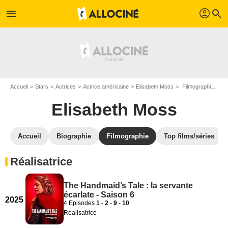
profil
menu
search
Accueil
Stars
Actrices
Actrice américaine
Elisabeth Moss
Filmographie Elisabeth Moss
Elisabeth Moss
Accueil
Biographie
Filmographie
Top films/séries
Réalisatrice
The Handmaid’s Tale : la servante
écarlate - Saison 6
2025
4 Episodes
1
-
2
-
9
-
10
Réalisatrice