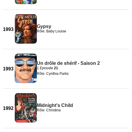
Gypsy
1993
Rôle: Baby Louise
Un drôle de shérif - Saison 2
1 Episode
21
1993
Rôle: Cynthia Parks
Midnight's Child
1992
Rôle: Christina