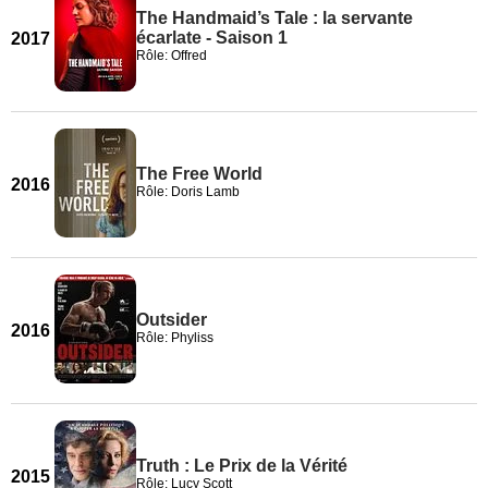
The Handmaid’s Tale : la servante
écarlate - Saison 1
2017
Rôle: Offred
The Free World
2016
Rôle: Doris Lamb
Outsider
2016
Rôle: Phyliss
Truth : Le Prix de la Vérité
2015
Rôle: Lucy Scott