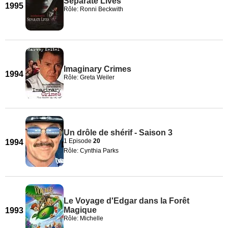
Separate Lives
1995
Rôle: Ronni Beckwith
Imaginary Crimes
1994
Rôle: Greta Weiler
Un drôle de shérif - Saison 3
1 Episode
20
1994
Rôle: Cynthia Parks
Le Voyage d'Edgar dans la Forêt
Magique
1993
Rôle: Michelle