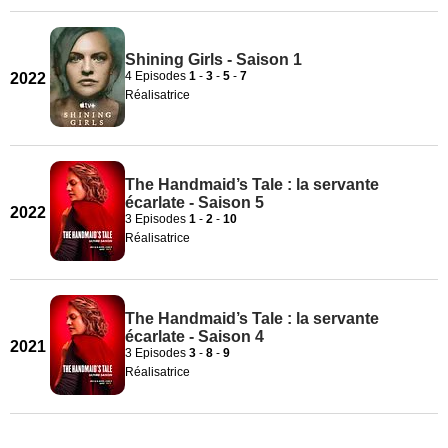
Shining Girls - Saison 1
4 Episodes
1
-
3
-
5
-
7
2022
Réalisatrice
The Handmaid’s Tale : la servante
écarlate - Saison 5
2022
3 Episodes
1
-
2
-
10
Réalisatrice
The Handmaid’s Tale : la servante
écarlate - Saison 4
2021
3 Episodes
3
-
8
-
9
Réalisatrice