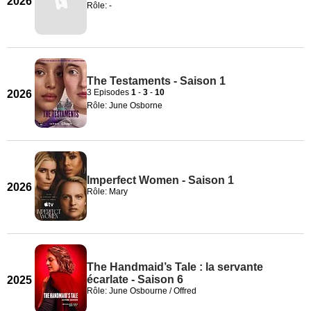
2026
Rôle: -
The Testaments - Saison 1
3 Episodes
1
-
3
-
10
2026
Rôle: June Osborne
Imperfect Women - Saison 1
2026
Rôle: Mary
The Handmaid’s Tale : la servante
écarlate - Saison 6
2025
Rôle: June Osbourne / Offred