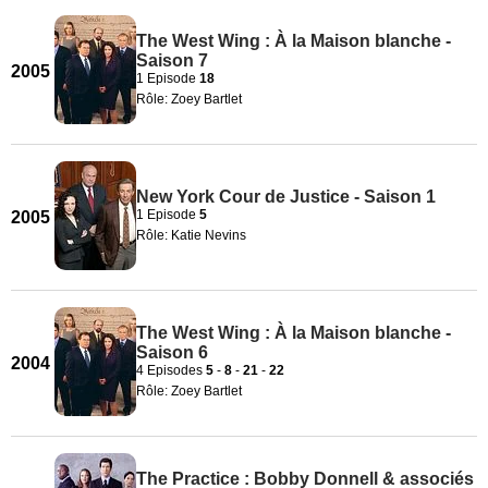
The West Wing : À la Maison blanche -
Saison 7
2005
1 Episode
18
Rôle: Zoey Bartlet
New York Cour de Justice - Saison 1
1 Episode
5
2005
Rôle: Katie Nevins
The West Wing : À la Maison blanche -
Saison 6
2004
4 Episodes
5
-
8
-
21
-
22
Rôle: Zoey Bartlet
The Practice : Bobby Donnell & associés