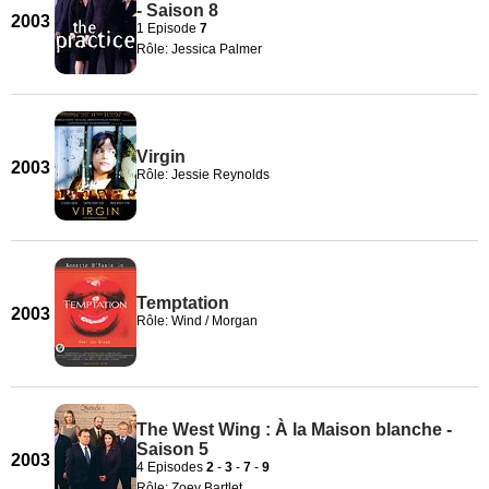
- Saison 8
2003
1 Episode
7
Rôle: Jessica Palmer
Virgin
2003
Rôle: Jessie Reynolds
Temptation
2003
Rôle: Wind / Morgan
The West Wing : À la Maison blanche -
Saison 5
2003
4 Episodes
2
-
3
-
7
-
9
Rôle: Zoey Bartlet