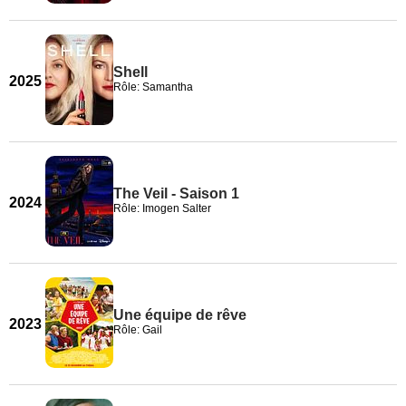
Shell
2025
Rôle: Samantha
The Veil - Saison 1
2024
Rôle: Imogen Salter
Une équipe de rêve
2023
Rôle: Gail