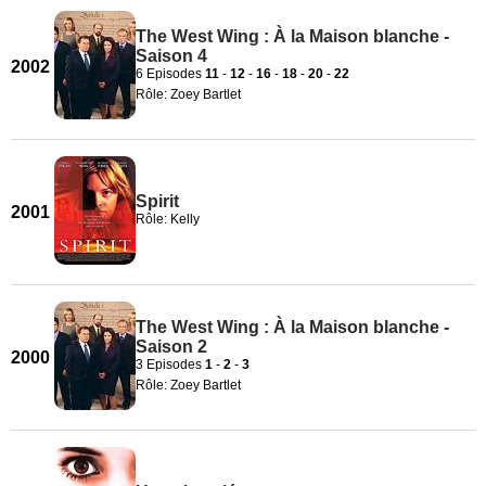
The West Wing : À la Maison blanche -
Saison 4
2002
6 Episodes
11
-
12
-
16
-
18
-
20
-
22
Rôle: Zoey Bartlet
Spirit
2001
Rôle: Kelly
The West Wing : À la Maison blanche -
Saison 2
2000
3 Episodes
1
-
2
-
3
Rôle: Zoey Bartlet