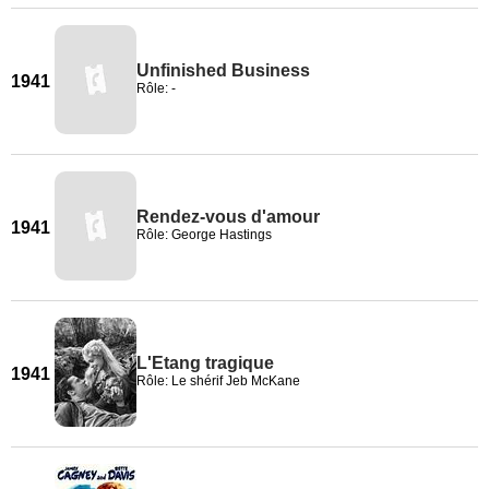
Unfinished Business
1941
Rôle: -
Rendez-vous d'amour
1941
Rôle: George Hastings
L'Etang tragique
1941
Rôle: Le shérif Jeb McKane