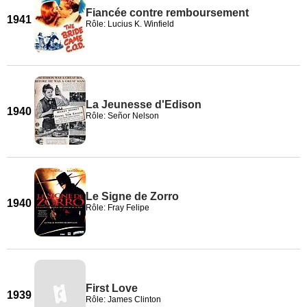
Fiancée contre remboursement
1941
Rôle: Lucius K. Winfield
La Jeunesse d'Edison
1940
Rôle: Señor Nelson
Le Signe de Zorro
1940
Rôle: Fray Felipe
First Love
1939
Rôle: James Clinton