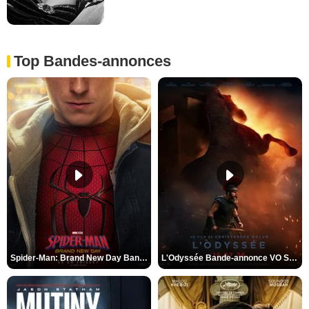
Top Bandes-annonces
Spider-Man: Brand New Day Bande-annonce VO STFR
L'Odyssée Bande-annonce VO STFR