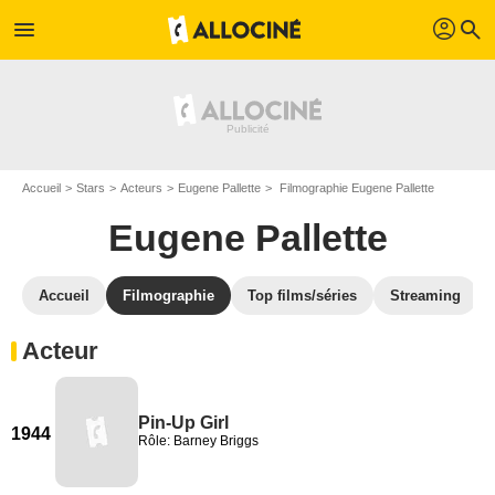
profil
menu
search
Accueil
Stars
Acteurs
Eugene Pallette
Filmographie Eugene Pallette
Eugene Pallette
Accueil
Filmographie
Top films/séries
Streaming
Acteur
Pin-Up Girl
1944
Rôle: Barney Briggs