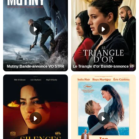
Mutiny Bande-annonce VO STFR
Le Triangle d'or Bande-annonce VF