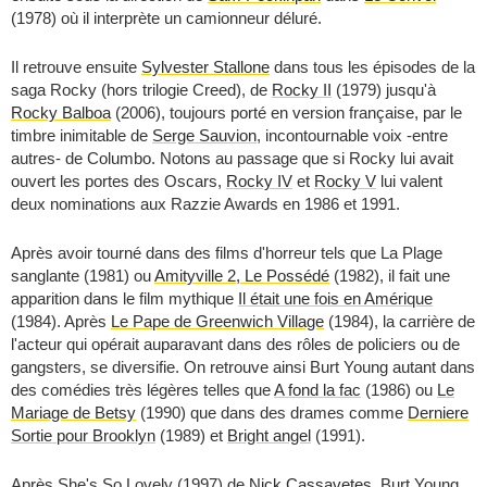
(1978) où il interprète un camionneur déluré.
Il retrouve ensuite
Sylvester Stallone
dans tous les épisodes de la
saga Rocky (hors trilogie Creed), de
Rocky II
(1979) jusqu'à
Rocky Balboa
(2006), toujours porté en version française, par le
timbre inimitable de
Serge Sauvion
, incontournable voix -entre
autres- de Columbo. Notons au passage que si Rocky lui avait
ouvert les portes des Oscars,
Rocky IV
et
Rocky V
lui valent
deux nominations aux Razzie Awards en 1986 et 1991.
Après avoir tourné dans des films d'horreur tels que
La Plage
sanglante
(1981) ou
Amityville 2, Le Possédé
(1982), il fait une
apparition dans le film mythique
Il était une fois en Amérique
(1984). Après
Le Pape de Greenwich Village
(1984), la carrière de
l'acteur qui opérait auparavant dans des rôles de policiers ou de
gangsters, se diversifie. On retrouve ainsi Burt Young autant dans
des comédies très légères telles que
A fond la fac
(1986) ou
Le
Mariage de Betsy
(1990) que dans des drames comme
Derniere
Sortie pour Brooklyn
(1989) et
Bright angel
(1991).
Après
She's So Lovely
(1997) de
Nick Cassavetes
, Burt Young