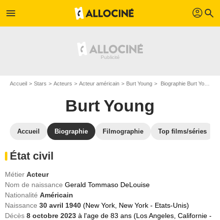
profil
menu
search
Accueil
Stars
Acteurs
Acteur américain
Burt Young
Biographie Burt Young
Burt Young
Accueil
Biographie
Filmographie
Top films/séries
État civil
Métier
Acteur
Nom de naissance
Gerald Tommaso DeLouise
Nationalité
Américain
Naissance
30 avril 1940
(New York, New York - Etats-Unis)
Décès
8 octobre 2023
à l'age de 83 ans (Los Angeles, Californie -