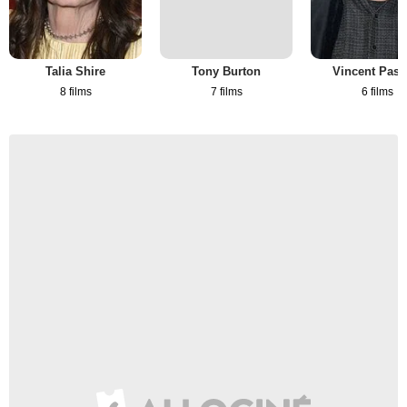
Talia Shire
Tony Burton
Vincent Past
8 films
7 films
6 films