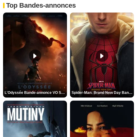
Top Bandes-annonces
L'Odyssée Bande-annonce VO STFR
Spider-Man: Brand New Day Bande-annonce VO STFR