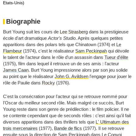
Etats-Unis)
Biographie
Burt Young suit les cours de
Lee Strasberg
dans la prestigieuse
école d'art dramatique
Actor's Studio
. Après quelques petites
apparitions dans des polars tels que
Chinatown
(1974) et
Le
Flambeur
(1974), c'est le réalisateur
Sam Peckinpah
qui dévoile
le talent de l'acteur dans le rôle d'un assassin dans
Tueur d'élite
(1975), film dans lequel il retrouve un de ses amis : l'acteur
James Caan
. Burt Young impressionne alors par son jeu solide
au point que le réalisateur
John G. Avildsen
l'engage pour jouer le
rôle de Paulie dans
Rocky
(1976).
C'est la consécration pour l'acteur qui se retrouve nommé pour
l'Oscar du meilleur second rôle. Mais malgré ce succès, Burt
Young reste dans son genre de prédilection : le film policier. Il ne
se contente cependant que de seconds rôles : c'est ainsi qu'il fait
diverses apparitions dans des thrillers tels que
L' Ultimatum des
trois mercenaires
(1977),
Bande de flics
(1977). Il se retrouve
ensuite sous la direction de
Sam Peckinpah
dans
Le Convoi