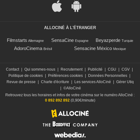
ALLOCINÉ À L'ÉTRANGER
Filmstarts
SensaCine
Beyazperde
Allemagne
Espagne
Turquie
AdoroCinema
Sensacine México
Brésil
Mexique
Contact
|
Qui sommes-nous
|
Recrutement
|
Publicité
|
CGU
|
CGV
|
Politique de cookies
|
Préférences cookies
|
Données Personnelles
|
Revue de presse
|
Charte d'écriture
|
Les services AlloCiné
|
Gérer Utiq
|
©AlloCiné
Retrouvez tous les horaires et infos de votre cinéma sur le numéro AlloCiné :
0 892 892 892
(0,90€/minute)