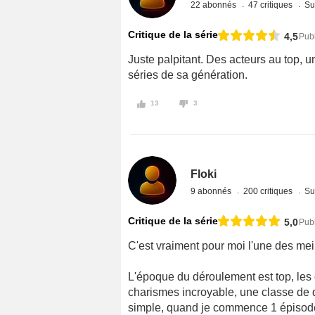
22 abonnés
47 critiques
Su
Critique de la série
4,5
Publ
Juste palpitant. Des acteurs au top, u
séries de sa génération.
13
3
Floki
9 abonnés
200 critiques
Su
Critique de la série
5,0
Pub
C'est vraiment pour moi l'une des meil
L'époque du déroulement est top, les
charismes incroyable, une classe de di
simple, quand je commence 1 épisode, j