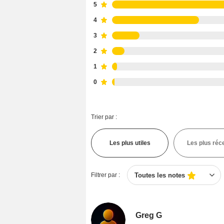
5
4
3
2
1
0
Trier par :
Les plus utiles
Les plus réc
Filtrer par :
Toutes les notes
Greg G