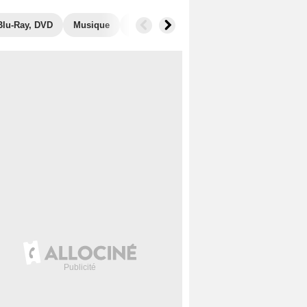
Blu-Ray, DVD
Musique
Photos
Secrets de tournage
Séri