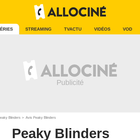
ÉRIES
STREAMING
TVACTU
VIDÉOS
VOD
eaky Blinders
Avis Peaky Blinders
Peaky Blinders