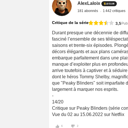
AlexLaloix
181 abonnés
1 442 critiques
Critique de la série
3,5
Publ
Durant presque une décennie de diffu
fasciné l’ensemble de ses téléspectat
saisons et trente-six épisodes. Plon
décors élégants et aux plans caméras
embarque parfaitement dans une plais
manque d’exploiter plus en profondeur
arrive toutefois à captiver et à sédui
dont le héros Tommy Shelby, magnifiq
que "Peaky Blinders" soit imparfaite d
largement à marquer nos esprits.
-
14/20
Critique sur Peaky Blinders (série co
Vue du 02 au 15.06.2022 sur Netflix
6
2