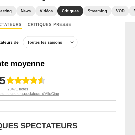
asting
News
Vidéos
Critiques
Streaming
VOD
CTATEURS
CRITIQUES PRESSE
ctateurs de
Toutes les saisons
te moyenne
,5
28471 notes
 sur les notes spectateurs d'AlloCiné
IQUES SPECTATEURS