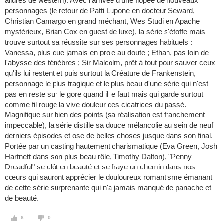
allures de western). Avec l'arrivée d'une flopée de nouveaux
personnages (le retour de Patti Lupone en docteur Seward,
Christian Camargo en grand méchant, Wes Studi en Apache
mystérieux, Brian Cox en guest de luxe), la série s'étoffe mais
trouve surtout sa réussite sur ses personnages habituels :
Vanessa, plus que jamais en proie au doute ; Ethan, pas loin de
l'abysse des ténèbres ; Sir Malcolm, prêt à tout pour sauver ceux
qu'ils lui restent et puis surtout la Créature de Frankenstein,
personnage le plus tragique et le plus beau d'une série qui n'est
pas en reste sur le gore quand il le faut mais qui garde surtout
comme fil rouge la vive douleur des cicatrices du passé.
Magnifique sur bien des points (sa réalisation est franchement
impeccable), la série distille sa douce mélancolie au sein de neuf
derniers épisodes et ose de belles choses jusque dans son final.
Portée par un casting hautement charismatique (Eva Green, Josh
Hartnett dans son plus beau rôle, Timothy Dalton), "Penny
Dreadful" se clôt en beauté et se fraye un chemin dans nos
cœurs qui sauront apprécier le douloureux romantisme émanant
de cette série surprenante qui n'a jamais manqué de panache et
de beauté.
6
0