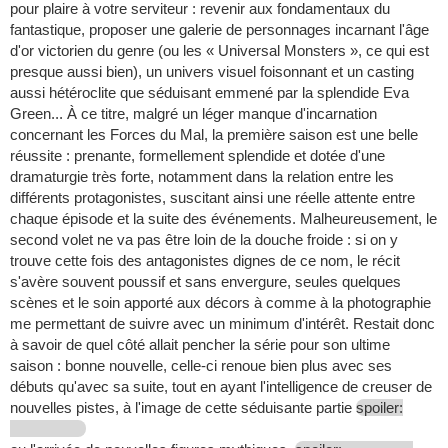
pour plaire à votre serviteur : revenir aux fondamentaux du
fantastique, proposer une galerie de personnages incarnant l'âge
d'or victorien du genre (ou les « Universal Monsters », ce qui est
presque aussi bien), un univers visuel foisonnant et un casting
aussi hétéroclite que séduisant emmené par la splendide Eva
Green... À ce titre, malgré un léger manque d'incarnation
concernant les Forces du Mal, la première saison est une belle
réussite : prenante, formellement splendide et dotée d'une
dramaturgie très forte, notamment dans la relation entre les
différents protagonistes, suscitant ainsi une réelle attente entre
chaque épisode et la suite des événements. Malheureusement, le
second volet ne va pas être loin de la douche froide : si on y
trouve cette fois des antagonistes dignes de ce nom, le récit
s'avère souvent poussif et sans envergure, seules quelques
scènes et le soin apporté aux décors à comme à la photographie
me permettant de suivre avec un minimum d'intérêt. Restait donc
à savoir de quel côté allait pencher la série pour son ultime
saison : bonne nouvelle, celle-ci renoue bien plus avec ses
débuts qu'avec sa suite, tout en ayant l'intelligence de creuser de
nouvelles pistes, à l'image de cette séduisante partie
spoiler: