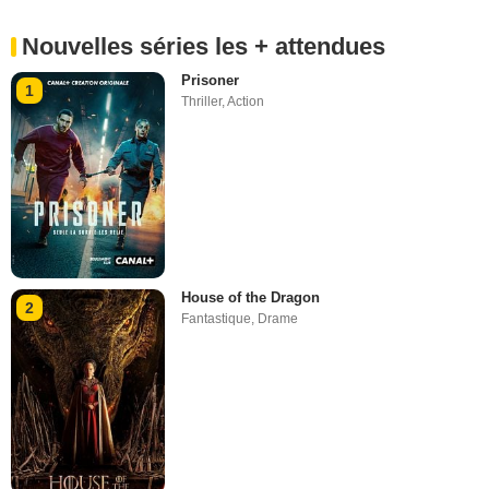
Nouvelles séries les + attendues
Prisoner
1
Thriller
,
Action
House of the Dragon
2
Fantastique
,
Drame