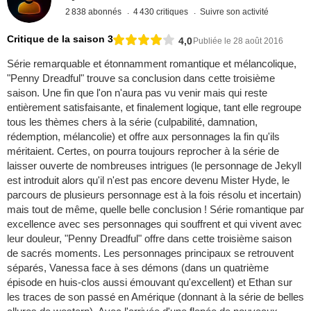
2 838 abonnés
4 430 critiques
Suivre son activité
Critique de la saison 3
4,0
Publiée le 28 août 2016
Série remarquable et étonnamment romantique et mélancolique,
"Penny Dreadful" trouve sa conclusion dans cette troisième
saison. Une fin que l'on n'aura pas vu venir mais qui reste
entièrement satisfaisante, et finalement logique, tant elle regroupe
tous les thèmes chers à la série (culpabilité, damnation,
rédemption, mélancolie) et offre aux personnages la fin qu'ils
méritaient. Certes, on pourra toujours reprocher à la série de
laisser ouverte de nombreuses intrigues (le personnage de Jekyll
est introduit alors qu'il n'est pas encore devenu Mister Hyde, le
parcours de plusieurs personnage est à la fois résolu et incertain)
mais tout de même, quelle belle conclusion ! Série romantique par
excellence avec ses personnages qui souffrent et qui vivent avec
leur douleur, "Penny Dreadful" offre dans cette troisième saison
de sacrés moments. Les personnages principaux se retrouvent
séparés, Vanessa face à ses démons (dans un quatrième
épisode en huis-clos aussi émouvant qu'excellent) et Ethan sur
les traces de son passé en Amérique (donnant à la série de belles