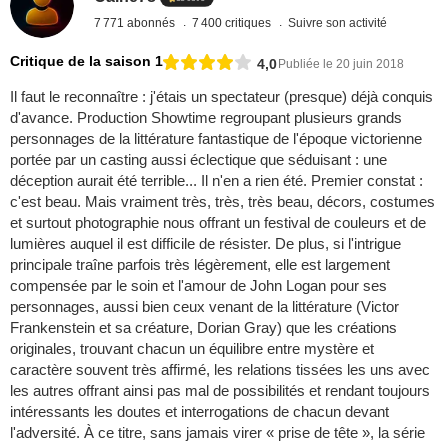
7 771 abonnés
7 400 critiques
Suivre son activité
Critique de la saison 1
4,0
Publiée le 20 juin 2018
Il faut le reconnaître : j'étais un spectateur (presque) déjà conquis
d'avance. Production Showtime regroupant plusieurs grands
personnages de la littérature fantastique de l'époque victorienne
portée par un casting aussi éclectique que séduisant : une
déception aurait été terrible... Il n'en a rien été. Premier constat :
c'est beau. Mais vraiment très, très, très beau, décors, costumes
et surtout photographie nous offrant un festival de couleurs et de
lumières auquel il est difficile de résister. De plus, si l'intrigue
principale traîne parfois très légèrement, elle est largement
compensée par le soin et l'amour de John Logan pour ses
personnages, aussi bien ceux venant de la littérature (Victor
Frankenstein et sa créature, Dorian Gray) que les créations
originales, trouvant chacun un équilibre entre mystère et
caractère souvent très affirmé, les relations tissées les uns avec
les autres offrant ainsi pas mal de possibilités et rendant toujours
intéressants les doutes et interrogations de chacun devant
l'adversité. À ce titre, sans jamais virer « prise de tête », la série