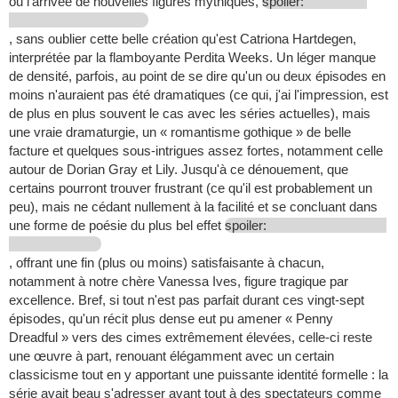
ou l'arrivée de nouvelles figures mythiques,
spoiler:
, sans oublier cette belle création qu'est Catriona Hartdegen,
interprétée par la flamboyante Perdita Weeks. Un léger manque
de densité, parfois, au point de se dire qu'un ou deux épisodes en
moins n'auraient pas été dramatiques (ce qui, j'ai l'impression, est
de plus en plus souvent le cas avec les séries actuelles), mais
une vraie dramaturgie, un « romantisme gothique » de belle
facture et quelques sous-intrigues assez fortes, notamment celle
autour de Dorian Gray et Lily. Jusqu'à ce dénouement, que
certains pourront trouver frustrant (ce qu'il est probablement un
peu), mais ne cédant nullement à la facilité et se concluant dans
une forme de poésie du plus bel effet
spoiler:
, offrant une fin (plus ou moins) satisfaisante à chacun,
notamment à notre chère Vanessa Ives, figure tragique par
excellence. Bref, si tout n'est pas parfait durant ces vingt-sept
épisodes, qu'un récit plus dense eut pu amener « Penny
Dreadful » vers des cimes extrêmement élevées, celle-ci reste
une œuvre à part, renouant élégamment avec un certain
classicisme tout en y apportant une puissante identité formelle : la
série avait beau s'adresser avant tout à des spectateurs comme