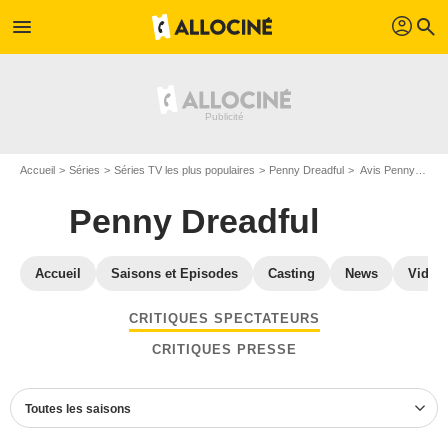
profil
menu
search
Accueil
Séries
Séries TV les plus populaires
Penny Dreadful
Avis Penny Dreadful
Penny Dreadful
Accueil
Saisons et Episodes
Casting
News
Vidéo
CRITIQUES SPECTATEURS
CRITIQUES PRESSE
Toutes les saisons