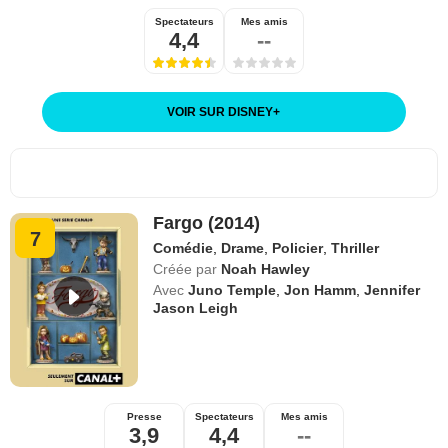
Spectateurs
Mes amis
4,4
--
VOIR SUR DISNEY
+
Fargo (2014)
7
Comédie
,
Drame
,
Policier
,
Thriller
Créée par
Noah Hawley
Avec
Juno Temple
,
Jon Hamm
,
Jennifer
Jason Leigh
Presse
Spectateurs
Mes amis
3,9
4,4
--