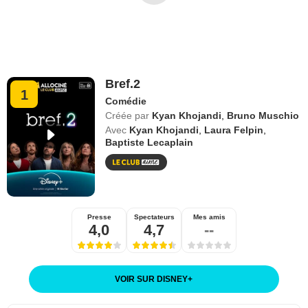
Bref.2
1
Comédie
Créée par
Kyan Khojandi
,
Bruno Muschio
Avec
Kyan Khojandi
,
Laura Felpin
,
Baptiste Lecaplain
Presse
Spectateurs
Mes amis
4,0
4,7
--
VOIR SUR DISNEY
+