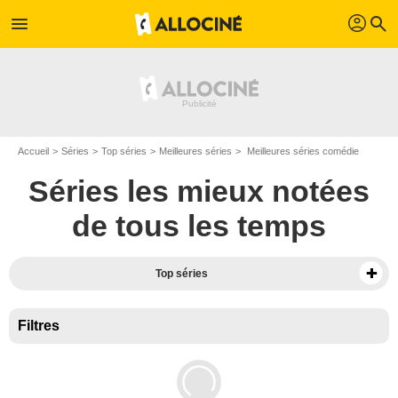
profil
menu
search
Accueil
Séries
Top séries
Meilleures séries
Meilleures séries comédie
Séries les mieux notées
de tous les temps
Top séries
Filtres