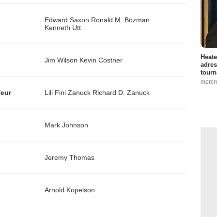
Edward Saxon
Ronald M. Bozman
Kenneth Utt
Heate
Jim Wilson
Kevin Costner
adres
tourn
mercr
feur
Lili Fini Zanuck
Richard D. Zanuck
Mark Johnson
Jeremy Thomas
Arnold Kopelson