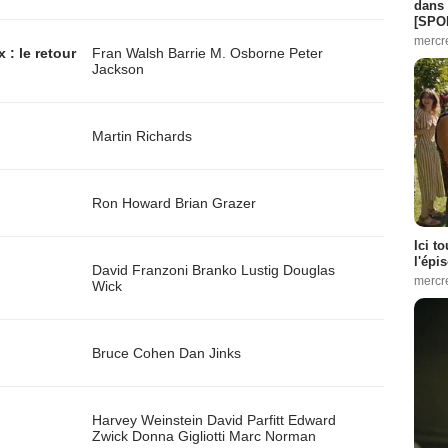
dans 
[SPO
mercr
: le retour
Fran Walsh
Barrie M. Osborne
Peter
Jackson
Martin Richards
Ron Howard
Brian Grazer
Ici t
l'épi
David Franzoni
Branko Lustig
Douglas
mercr
Wick
Bruce Cohen
Dan Jinks
Harvey Weinstein
David Parfitt
Edward
Zwick
Donna Gigliotti
Marc Norman