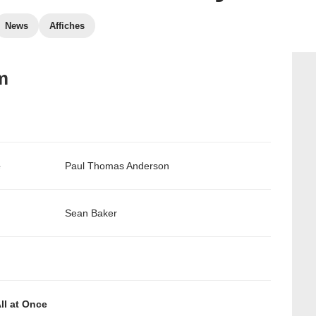
News
Affiches
m
e
Paul Thomas Anderson
Sean Baker
ll at Once