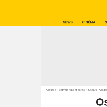
NEWS
CINÉMA
S
Accueil
Festivals films et séries
Oscars / Acad
O