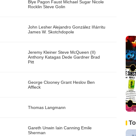
Blye Pagon Faust
Michael Sugar
Nicole
Rocklin
Steve Golin
John Lesher
Alejandro González Iñárritu
James W. Skotchdopole
Jeremy Kleiner
Steve McQueen (II)
Anthony Katagas
Dede Gardner
Brad
Pitt
George Clooney
Grant Heslov
Ben
Affleck
Thomas Langmann
To
Gareth Unwin
Iain Canning
Emile
Sherman