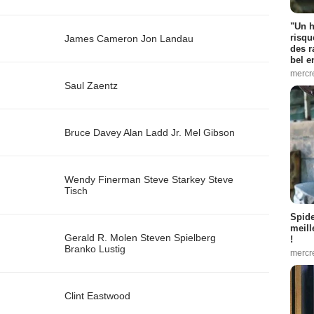
"Un h
risqu
James Cameron
Jon Landau
des r
bel 
mercr
Saul Zaentz
Bruce Davey
Alan Ladd Jr.
Mel Gibson
Wendy Finerman
Steve Starkey
Steve
Tisch
Spid
meill
Gerald R. Molen
Steven Spielberg
!
Branko Lustig
mercr
Clint Eastwood