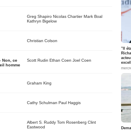
Greg Shapiro
Nicolas Chartier
Mark Boal
Kathryn Bigelow
Christian Colson
"Il é
Richa
acteu
- Non, ce
Scott Rudin
Ethan Coen
Joel Coen
excel
ieil homme
mercr
Graham King
Cathy Schulman
Paul Haggis
Albert S. Ruddy
Tom Rosenberg
Clint
Eastwood
Demai