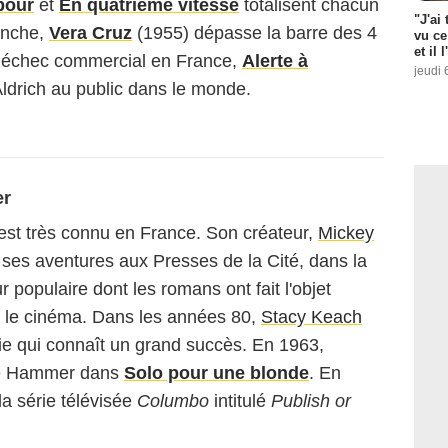
pour
et
En quatrieme vitesse
totalisent chacun
"J'ai
anche,
Vera Cruz
(1955) dépasse la barre des 4
vu ce
et il 
n échec commercial en France,
Alerte à
jeudi 
 Aldrich au public dans le monde.
er
est très connu en France. Son créateur,
Mickey
 ses aventures aux Presses de la Cité, dans la
r populaire dont les romans ont fait l'objet
et le cinéma. Dans les années 80,
Stacy Keach
rie qui connaît un grand succès. En 1963,
ike Hammer dans
Solo pour une blonde
. En
la série télévisée
Columbo
intitulé
Publish or