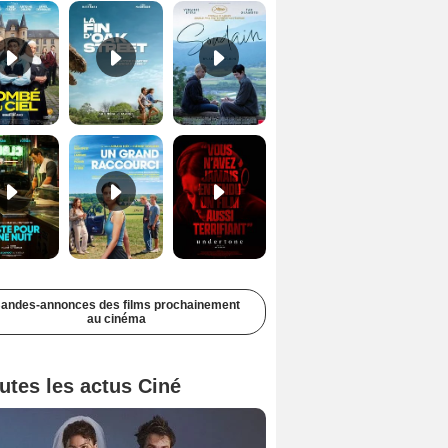
Juste pour une nuit Bande-annonce VO STFR
Un grand raccourci Bande-annonce VF
Undertone Bande-annonce VO STFR
andes-annonces des films prochainement
au cinéma
utes les actus Ciné