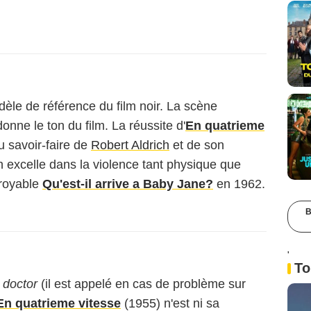
èle de référence du film noir. La scène
donne le ton du film. La réussite d'
En quatrieme
u savoir-faire de
Robert Aldrich
et de son
ch excelle dans la violence tant physique que
croyable
Qu'est-il arrive a Baby Jane?
en 1962.
B
'
To
t doctor
(il est appelé en cas de problème sur
En quatrieme vitesse
(1955) n'est ni sa