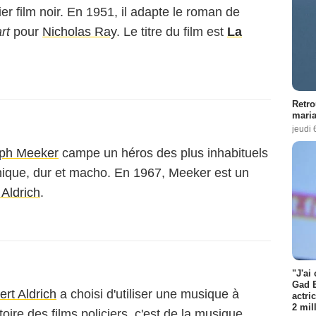
er film noir. En 1951, il adapte le roman de
rt
pour
Nicholas Ray
. Le titre du film est
La
Retro
maria
jeudi 
ph Meeker
campe un héros des plus inhabituels
hique, dur et macho. En 1967, Meeker est un
 Aldrich
.
"J'ai
Gad E
rt Aldrich
a choisi d'utiliser une musique à
actri
2 mil
toire des films policiers, c'est de la musique