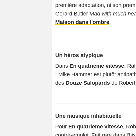
première adaptation, ni son premi
Gerard Butler
Mad with much hea
Maison dans l'ombre
.
Un héros atypique
Dans
En quatrieme vitesse
,
Ral
: Mike Hammer est plutôt antipat
des
Douze Salopards
de
Robert
Une musique inhabituelle
Pour
En quatrieme vitesse
,
Robe
contre-emploi. Fait rare dans l'his