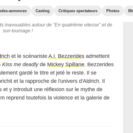
ndes-annonces
Casting
Critiques spectateurs
Photos
Bl
ets inavouables autour de "En quatrième vitesse" et de
son tournage !
drich
et le scénariste
A.I. Bezzerides
admettent
n
Kiss me deadly
de
Mickey Spillane
. Bezzerides
ement gardé le titre et jeté le reste. Il se
richit et la rapproche de l'univers d'Aldrich. Il
s et y introduit une réflexion sur le mythe de
lm reprend toutefois la violence et la galerie de