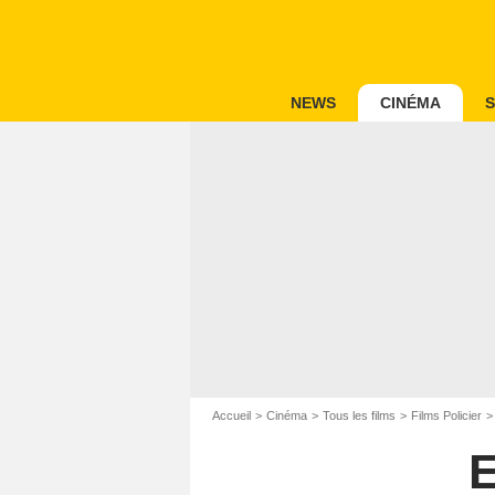
NEWS
CINÉMA
S
Accueil
Cinéma
Tous les films
Films Policier
E