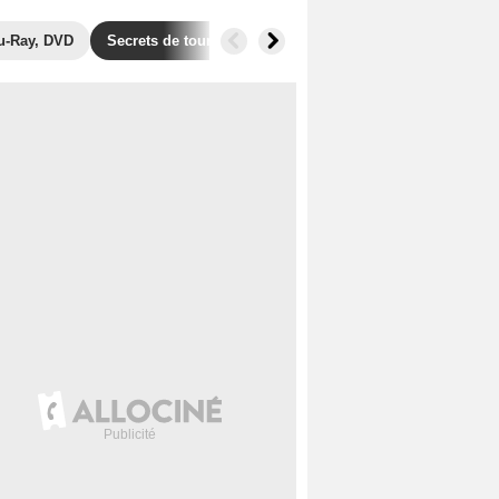
u-Ray, DVD
Secrets de tournage
Récompenses
Films simila