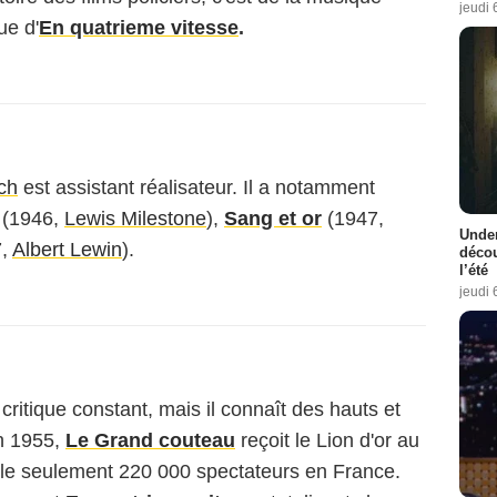
jeudi 
ue d'
En quatrieme vitesse
.
ch
est assistant réalisateur. Il a notamment
(1946,
Lewis Milestone
),
Sang et or
(1947,
Under
7,
Albert Lewin
).
décou
l’été
jeudi 
ritique constant, mais il connaît des hauts et
n 1955,
Le Grand couteau
reçoit le Lion d'or au
mble seulement 220 000 spectateurs en France.