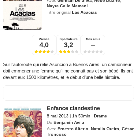
Avec
Germán De Silva
,
Hebe Duarte
,
Nayra Calle Mamani
Titre original
Las Acacias
Presse
Spectateurs
Mes amis
4,0
3,2
--
Sur l’autoroute qui relie Asunción à Buenos Aires, un camionneur
doit emmener une femme qu’il ne connaît pas et son bébé. Ils ont
devant eux 1500 kilomètres, et le début d’une belle histoire.
Enfance clandestine
8 mai 2013
|
1h 50min
|
Drame
De
Benjamín Avila
Avec
Ernesto Alterio
,
Natalia Oreiro
,
César
Troncoso