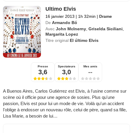
Ultimo Elvis
16 janvier 2013
|
1h 32min
|
Drame
De
Armando Bó
Avec
John McInerny
,
Griselda Siciliani
,
Margarita Lopez
Titre original
El último Elvis
Presse
Spectateurs
Mes amis
3,6
3,0
--
A Buenos Aires, Carlos Gutiérrez est Elvis, à l'usine comme sur
scène où il officie pour une agence de sosies. Plus qu'une
passion, Elvis est pour lui un mode de vie. Voilà qu'un accident
l'oblige à endosser un nouveau rôle, celui de père, quand sa fille,
Lisa Marie, a besoin de lui…