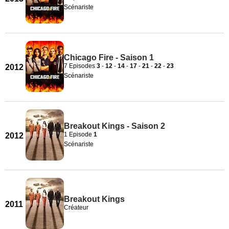
Scénariste
Chicago Fire - Saison 1
7 Episodes
3
-
12
-
14
-
17
-
21
-
22
-
23
2012
Scénariste
Breakout Kings - Saison 2
1 Episode
1
2012
Scénariste
Breakout Kings
2011
Créateur