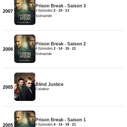
Prison Break - Saison 3
3 Episodes
2
-
10
-
13
2007
Scénariste
Prison Break - Saison 2
4 Episodes
2
-
14
-
16
-
21
2006
Scénariste
Blind Justice
2005
Créateur
Prison Break - Saison 1
4 Episodes
4
-
14
-
19
-
21
2005