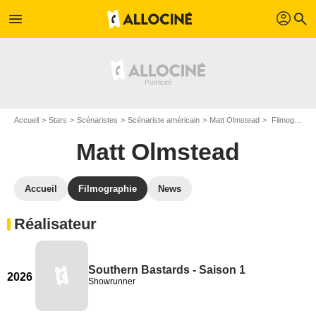
profil
menu
search
Accueil
Stars
Scénaristes
Scénariste américain
Matt Olmstead
Filmographie Matt Olmstead
Matt Olmstead
Accueil
Filmographie
News
Réalisateur
Southern Bastards - Saison 1
2026
Showrunner