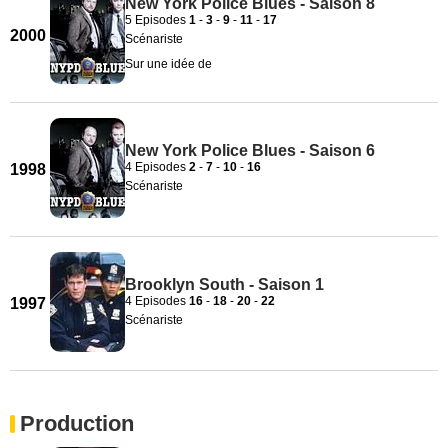
New York Police Blues - Saison 8
5 Episodes
1
-
3
-
9
-
11
-
17
2000
Scénariste
Sur une idée de
New York Police Blues - Saison 6
4 Episodes
2
-
7
-
10
-
16
1998
Scénariste
Brooklyn South - Saison 1
4 Episodes
16
-
18
-
20
-
22
1997
Scénariste
Production