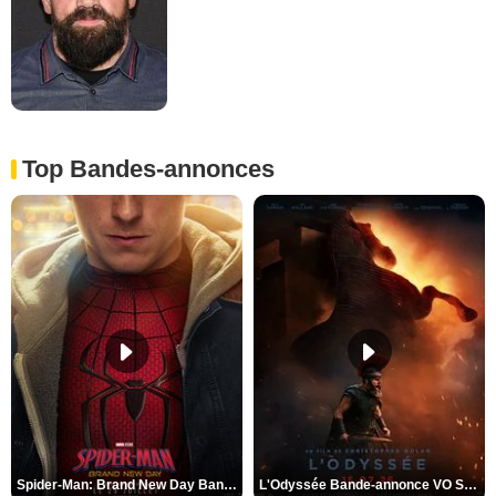
Top Bandes-annonces
Spider-Man: Brand New Day Bande-annonce VO STFR
L'Odyssée Bande-annonce VO STFR