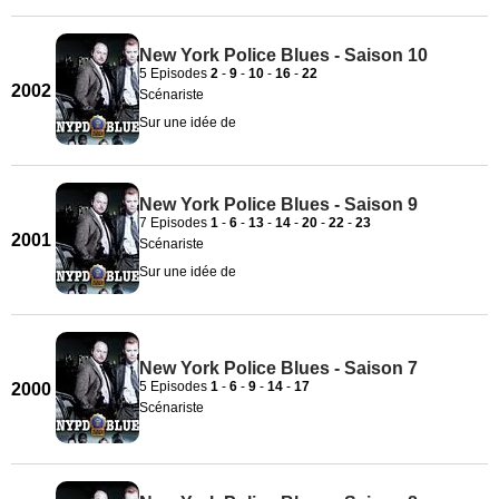
New York Police Blues - Saison 10
5 Episodes
2
-
9
-
10
-
16
-
22
2002
Scénariste
Sur une idée de
New York Police Blues - Saison 9
7 Episodes
1
-
6
-
13
-
14
-
20
-
22
-
23
2001
Scénariste
Sur une idée de
New York Police Blues - Saison 7
5 Episodes
1
-
6
-
9
-
14
-
17
2000
Scénariste