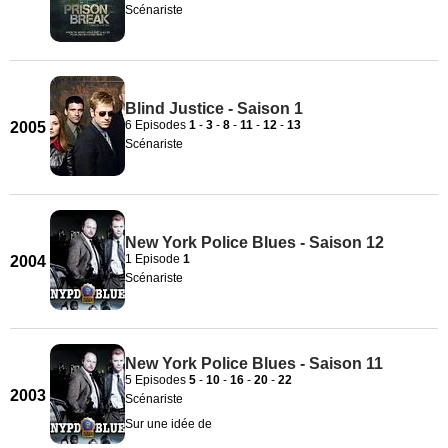
Scénariste
Blind Justice - Saison 1
6 Episodes
1
-
3
-
8
-
11
-
12
-
13
2005
Scénariste
New York Police Blues - Saison 12
1 Episode
1
2004
Scénariste
New York Police Blues - Saison 11
5 Episodes
5
-
10
-
16
-
20
-
22
2003
Scénariste
Sur une idée de