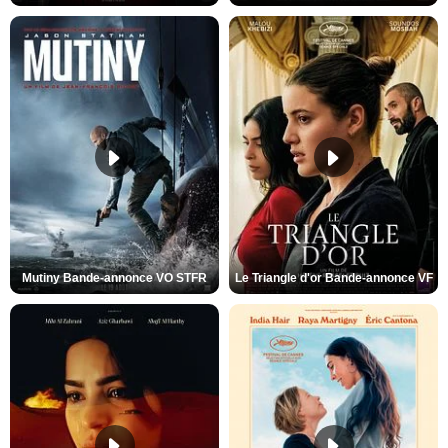
Mutiny Bande-annonce VO STFR
Le Triangle d'or Bande-annonce VF