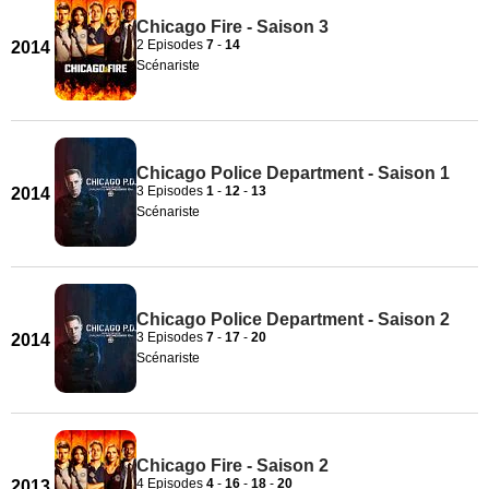
Chicago Fire - Saison 3
2 Episodes
7
-
14
2014
Scénariste
Chicago Police Department - Saison 1
3 Episodes
1
-
12
-
13
2014
Scénariste
Chicago Police Department - Saison 2
3 Episodes
7
-
17
-
20
2014
Scénariste
Chicago Fire - Saison 2
4 Episodes
4
-
16
-
18
-
20
2013