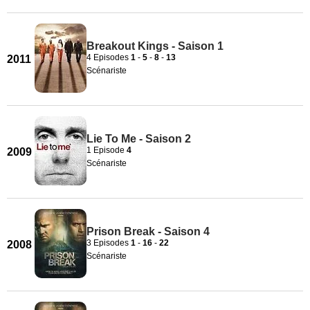
Breakout Kings - Saison 1
4 Episodes
1
-
5
-
8
-
13
2011
Scénariste
Lie To Me - Saison 2
1 Episode
4
2009
Scénariste
Prison Break - Saison 4
3 Episodes
1
-
16
-
22
2008
Scénariste