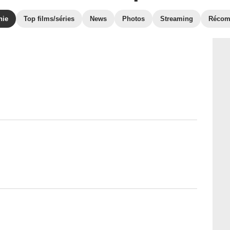
hie
Top films/séries
News
Photos
Streaming
Récom