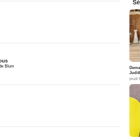
Sé
vous
e de Blum
Demai
Judit
jeudi 