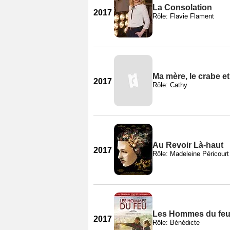
La Consolation
2017
Rôle: Flavie Flament
Ma mère, le crabe e
2017
Rôle: Cathy
Au Revoir Là-haut
2017
Rôle: Madeleine Péricourt
Les Hommes du fe
2017
Rôle: Bénédicte