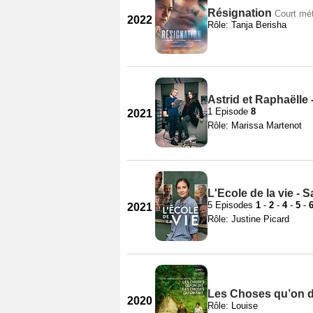
Résignation
Court mé
2022
Rôle: Tanja Berisha
Astrid et Raphaëlle 
1 Episode
8
2021
Rôle: Marissa Martenot
L'Ecole de la vie - 
5 Episodes
1
-
2
-
4
-
5
-
2021
Rôle: Justine Picard
Les Choses qu’on di
2020
Rôle: Louise