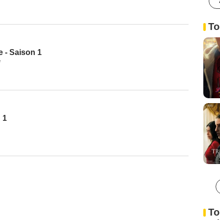
To
 - Saison 1
e
n 1
To