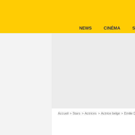
NEWS
CINÉMA
S
Accueil
Stars
Actrices
Actrice belge
Emilie