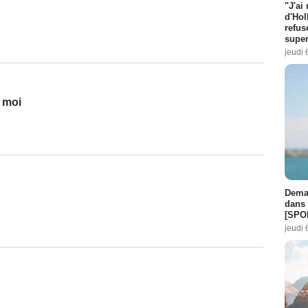
"J'ai
d'Hol
refus
super
jeudi 
t moi
Demai
dans 
[SPO
jeudi 
u