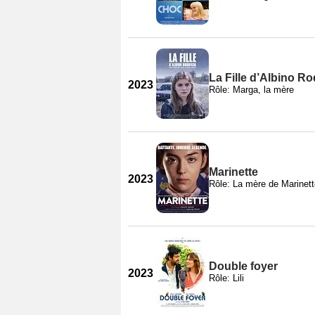
La Fille d’Albino R
2023
Rôle: Marga, la mère
Marinette
2023
Rôle: La mère de Marinett
Double foyer
2023
Rôle: Lili