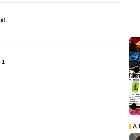
é!
 1
A 