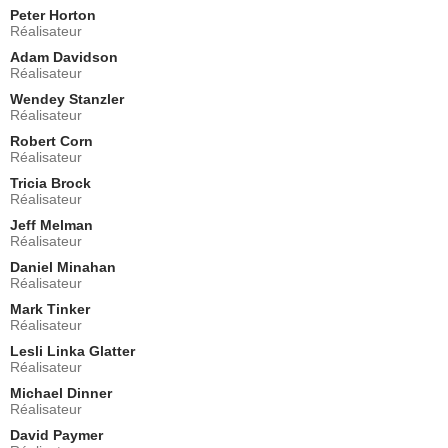
Jesse
Peter Horton
- 1 Episode :
12
Réalisateur
Jill Holden
Adam Davidson
Naomi Cline
Réalisateur
- 1 Episode :
14
Wendey Stanzler
David Grant Wright
Réalisateur
Mr Burton
Robert Corn
- 1 Episode :
18
Réalisateur
Becca Gardner
Tricia Brock
Bex Singleton
Réalisateur
- 1 Episode :
13
Jeff Melman
Teddy Dunn
Réalisateur
Heath Mercer
Daniel Minahan
- 1 Episode :
20
Réalisateur
John Cho
Mark Tinker
Marshall
Réalisateur
- 1 Episode :
24
Lesli Linka Glatter
Andrew Borba
Réalisateur
Mr Ward
Michael Dinner
- 1 Episode :
23
Réalisateur
Brian Breithaupt
David Paymer
Mr Geston