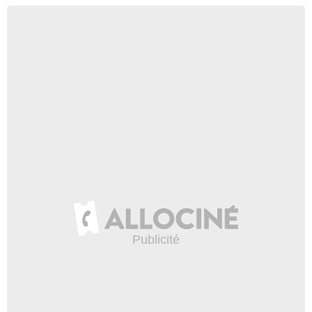
John Prosky
Mr Singleton
- 1 Episode :
13
Tim Edward Rhoze
Kyle Booker
- 1 Episode :
20
Mary Kay Place
Ollie
- 1 Episode :
21
Emilee Wallace
Amelia
- 1 Episode :
22
Noah Gray-Cabey
Shawn Beglighter
- 1 Episode :
19
Frances Fisher
Betty Johnson
- 1 Episode :
24
Albert Hall
Eugene Foote
- 1 Episode :
23