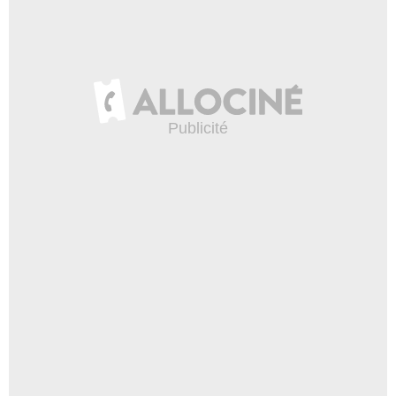
- 1 Episode :
5
Bruce A. Young
Tom
- 1 Episode :
6
Patti Yasutake
Mme Verma
- 1 Episode :
7
Geoffrey Rivas
Stu
- 1 Episode :
8
Brian Kerwin
Holden McKee
- 1 Episode :
9
Andrew Bilgore
Tim Hasting
- 1 Episode :
12
Carole Cook
Sophie Larson
- 1 Episode :
14
Rae Allen
Ruth
- 1 Episode :
15