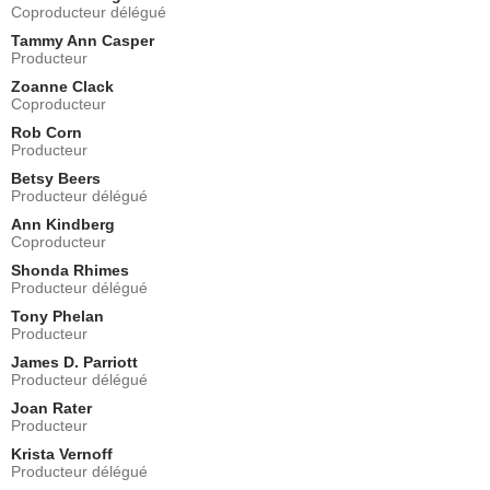
Coproducteur délégué
Margaret Welsh
Dorie Russell
Tammy Ann Casper
Producteur
- 2 Episodes :
10
-
11
Zoanne Clack
Brooke Blanchard
Coproducteur
Jill
- 2 Episodes :
18
-
21
Rob Corn
Producteur
Jeff Perry
Thatcher Grey
Betsy Beers
Producteur délégué
- 2 Episodes :
18
-
22
Tiffany Hines
Ann Kindberg
Natalie
Coproducteur
- 2 Episodes :
26
-
27
Shonda Rhimes
Producteur délégué
Wendy Gazelle
Julie Phillips
Tony Phelan
- 1 Episode :
1
Producteur
Michelle Arthur
James D. Parriott
Brooke
Producteur délégué
- 1 Episode :
6
Joan Rater
Producteur
Kate Blumberg
Daisy
Krista Vernoff
- 1 Episode :
8
Producteur délégué