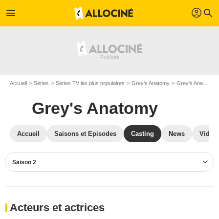
profil
menu
search
Accueil
Séries
Séries TV les plus populaires
Grey's Anatomy
Grey's Anatomy S02
Grey's Anatomy
Accueil
Saisons et Episodes
Casting
News
Vidéo
Saison 2
Acteurs et actrices