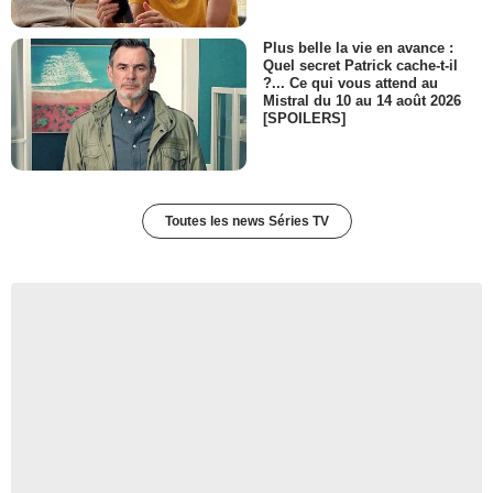
- 1 Episode :
21
Plus belle la vie en avance :
Mandy Siegfried
Quel secret Patrick cache-t-il
Molly Thompson
?... Ce qui vous attend au
- 1 Episode :
22
Mistral du 10 au 14 août 2026
Matt Roth
[SPOILERS]
Michael
- 1 Episode :
19
Sarah Lafleur
Melanie Reynolds
Toutes les news Séries TV
- 1 Episode :
24
Jean Louisa Kelly
Rose Ward
- 1 Episode :
23
Lukas Behnken
Scott Seibert
- 1 Episode :
2
Tsai Chin
Helen
- 1 Episode :
4
Mimi Kennedy
Verna Bradley