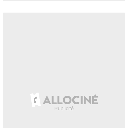
Stephen Lee
Mr Gibson
- 1 Episode :
20
Omar Metwally
Jesse
- 1 Episode :
21
Harrison Knight
Andrew
- 1 Episode :
22
Gabriel Tigerman
Noah Reynolds
- 1 Episode :
24
Jayne Brook
Gwen Graber
- 1 Episode :
23
Michael Arden
Neal
- 1 Episode :
25
Scott Michael Campbell
Mr Hubble
- 1 Episode :
2