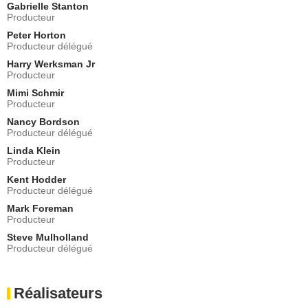
Rosanna Arquette
Gabrielle Stanton
Constance Ferguson
Producteur
- 1 Episode :
11
Peter Horton
C.J. Sanders
Producteur délégué
Justin
Harry Werksman Jr
- 1 Episode :
12
Producteur
Nancy Linari
Mimi Schmir
la fille de Sophie
Producteur
- 1 Episode :
14
Nancy Bordson
Bashir Salahuddin
Producteur délégué
le mari du Dr Bailey
Linda Klein
- 1 Episode :
5
Producteur
Reni Santoni
Kent Hodder
Mr Griswold
Producteur délégué
- 1 Episode :
7
Mark Foreman
Arija Bareikis
Producteur
Savannah
Steve Mulholland
- 1 Episode :
8
Producteur délégué
George Dzundza
Mr O'Malley
- 1 Episode :
9
Réalisateurs
Savannah McDermott