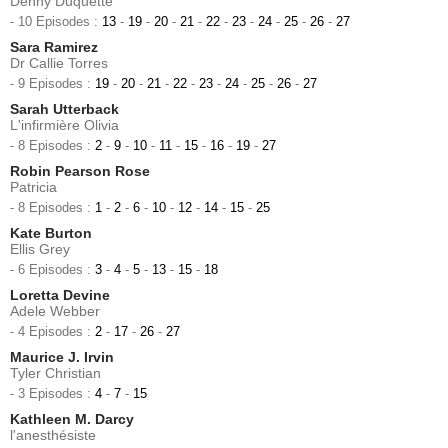
Denny Duquette
- 10 Episodes :
13
-
19
-
20
-
21
-
22
-
23
-
24
-
25
-
26
-
27
Sara Ramirez
Dr Callie Torres
- 9 Episodes :
19
-
20
-
21
-
22
-
23
-
24
-
25
-
26
-
27
Sarah Utterback
L'infirmière Olivia
- 8 Episodes :
2
-
9
-
10
-
11
-
15
-
16
-
19
-
27
Robin Pearson Rose
Patricia
- 8 Episodes :
1
-
2
-
6
-
10
-
12
-
14
-
15
-
25
Kate Burton
Ellis Grey
- 6 Episodes :
3
-
4
-
5
-
13
-
15
-
18
Loretta Devine
Adele Webber
- 4 Episodes :
2
-
17
-
26
-
27
Maurice J. Irvin
Tyler Christian
- 3 Episodes :
4
-
7
-
15
Kathleen M. Darcy
l'anesthésiste