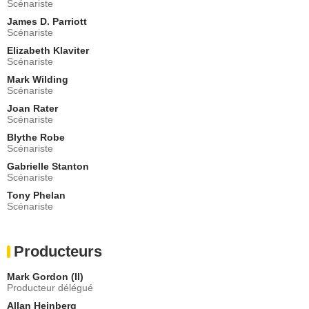
Scénariste
- 2 Episodes :
16
-
17
James D. Parriott
Curtis Armstrong
Scénariste
Mr Martin
- 2 Episodes :
10
-
11
Elizabeth Klaviter
Scénariste
Pat Healy
Tom Russell
Mark Wilding
Scénariste
- 2 Episodes :
10
-
11
Cathy Lind Hayes
Joan Rater
l'infirmière Debbie
Scénariste
- 2 Episodes :
14
-
15
Blythe Robe
Scénariste
John Bishop
James Carlson
Gabrielle Stanton
- 2 Episodes :
16
-
17
Scénariste
Hallee Hirsh
Tony Phelan
Claire
Scénariste
- 2 Episodes :
26
-
27
Jillian Armenante
Mindy Carlson
Producteurs
- 2 Episodes :
16
-
17
Mark Gordon (II)
Tessa Thompson
Producteur délégué
Camille
- 2 Episodes :
26
-
27
Allan Heinberg