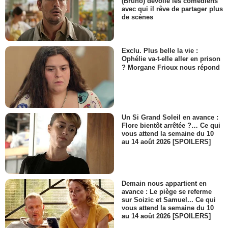
(Bruno) dévoile les comédiens
Doyle
avec qui il rêve de partager plus
- 1 Episode :
10
de scènes
Michael Hyatt
Mariann
- 1 Episode :
12
Exclu. Plus belle la vie :
Ophélie va-t-elle aller en prison
Donovan Leitch Jr.
? Morgane Frioux nous répond
Rick Friart
- 1 Episode :
14
Larry Clarke
Paul
- 1 Episode :
16
Un Si Grand Soleil en avance :
Carlos Cervantes
Flore bientôt arrêtée ?… Ce qui
Mr Calva
vous attend la semaine du 10
au 14 août 2026 [SPOILERS]
- 1 Episode :
18
Lauren Tom
Audrey
- 1 Episode :
13
Demain nous appartient en
Natalie Cole
avance : Le piège se referme
Mme Booker
sur Soizic et Samuel... Ce qui
- 1 Episode :
20
vous attend la semaine du 10
au 14 août 2026 [SPOILERS]
Ann Morgan
Gretchen Warner