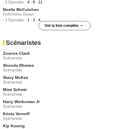
- 3 Episodes :
4
-
8
-
21
Noelle McCutchen
l'infirmière Vivian
- 3 Episodes :
1
-
3
-
4
Voir la liste complète
Linda Klein
l'infirmière
Scénaristes
- 3 Episodes :
2
-
3
-
13
Cress Williams
Zoanne Clack
Tucker Jones
Scénariste
- 3 Episodes :
16
-
17
-
19
Shonda Rhimes
Brooke Smith
Scénariste
Dr Erica Hahn
Stacy McKee
- 3 Episodes :
25
-
26
-
27
Scénariste
Patricia Bethune
l'infirmière Ginger
Mimi Schmir
Scénariste
- 2 Episodes :
6
-
11
Harry Werksman Jr
Kyle Chandler
Scénariste
Dylan Young
- 2 Episodes :
16
-
17
Krista Vernoff
Scénariste
Christina Ricci
Hannah Davies
Kip Koenig