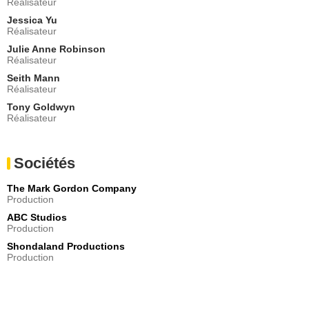
Réalisateur
- 1 Episode :
3
Jessica Yu
Sally Ann Brooks
Réalisateur
Marie Lamott
Julie Anne Robinson
- 1 Episode :
5
Réalisateur
Joseph Sikora
Seith Mann
Shane
Réalisateur
- 1 Episode :
7
Tony Goldwyn
Janet Rotblatt
Réalisateur
Esme
- 1 Episode :
8
Gregor Manns
Sociétés
Levi Johnson
- 1 Episode :
9
The Mark Gordon Company
Timothy Bottoms
Production
Mr Murphy
ABC Studios
- 1 Episode :
11
Production
Kathe Mazur
Shondaland Productions
Mme Hasting
Production
- 1 Episode :
12
Deborah Geffner
Mme Burton
- 1 Episode :
18