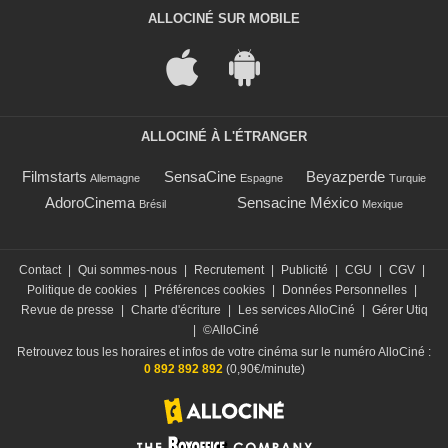
Mme Shelton
ALLOCINÉ SUR MOBILE
- 1 Episode :
12
Christopher Boyer
Tom Cline
- 1 Episode :
14
Betty Garrett
Eleanor
ALLOCINÉ À L'ÉTRANGER
- 1 Episode :
15
Jesse Plemons
Filmstarts
SensaCine
Beyazperde
Allemagne
Espagne
Turquie
Jake Burton
AdoroCinema
Sensacine México
Brésil
Mexique
- 1 Episode :
18
Joyce Guy
l'administratrice
Contact
|
Qui sommes-nous
|
Recrutement
|
Publicité
|
CGU
|
CGV
|
- 1 Episode :
13
Politique de cookies
|
Préférences cookies
|
Données Personnelles
|
Mark Harelik
Revue de presse
|
Charte d'écriture
|
Les services AlloCiné
|
Gérer Utiq
Keith Polus
|
©AlloCiné
- 1 Episode :
19
Retrouvez tous les horaires et infos de votre cinéma sur le numéro AlloCiné :
Bryce Robinson
0 892 892 892
(0,90€/minute)
Timothy Ward
- 1 Episode :
23
Michael Milhoan
Doug Thomas