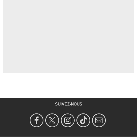
Lee Garlington
Farah Linden
- 1 Episode :
4
François Chao
Mr Chue
- 1 Episode :
5
Kym Whitley
Yvonne
- 1 Episode :
6
Alison Ward
Tina Herman
- 1 Episode :
7
Brittany Ishibashi
Talia
- 1 Episode :
8
Dee Nelson
Cheryl Leonard
SUIVEZ-NOUS
- 1 Episode :
9
Sunkrish Bala
Steve Murphy
- 1 Episode :
10
Helen Slater