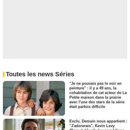
Romy Rosemont
Lea Seibert
- 1 Episode :
2
Angela Goethals
Kelly
- 1 Episode :
3
Sean Moran
Lou Bradley
- 1 Episode :
5
Monica Keena
Bonnie
- 1 Episode :
6
Toutes les news Séries
Michelle Ongkingco
Nicole Verma
"Je ne pouvais pas le voir en
- 1 Episode :
7
peinture" : il y a 49 ans, la
cohabitation de cet acteur de La
Joseph Lyle Taylor
Petite maison dans la prairie
Weiss
avec l'une des stars de la série
- 1 Episode :
8
était parfois difficile
Greg Pitts
Jerry O'Malley
Exclu. Demain nous appartient :
- 1 Episode :
9
"J'adorerais", Kevin Levy
Jon Hershfield