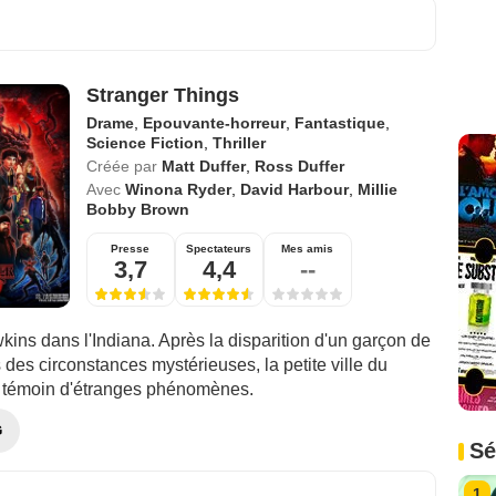
Stranger Things
Drame
,
Epouvante-horreur
,
Fantastique
,
Science Fiction
,
Thriller
Créée par
Matt Duffer
,
Ross Duffer
Avec
Winona Ryder
,
David Harbour
,
Millie
Bobby Brown
Presse
Spectateurs
Mes amis
3,7
4,4
--
ins dans l'Indiana. Après la disparition d'un garçon de
des circonstances mystérieuses, la petite ville du
 témoin d'étranges phénomènes.
G
Sé
1