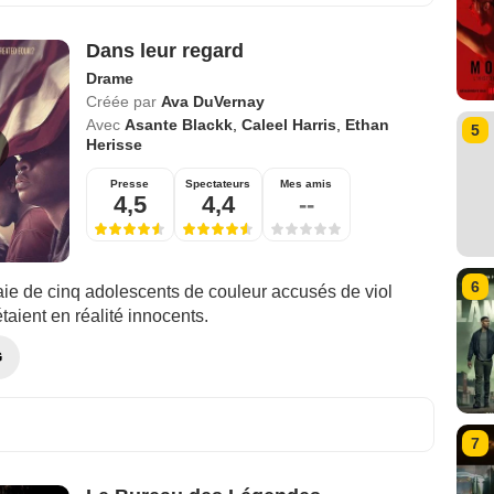
Dans leur regard
Drame
Créée par
Ava DuVernay
Avec
Asante Blackk
,
Caleel Harris
,
Ethan
5
Herisse
Presse
Spectateurs
Mes amis
4,5
4,4
--
6
raie de cinq adolescents de couleur accusés de viol
étaient en réalité innocents.
G
7