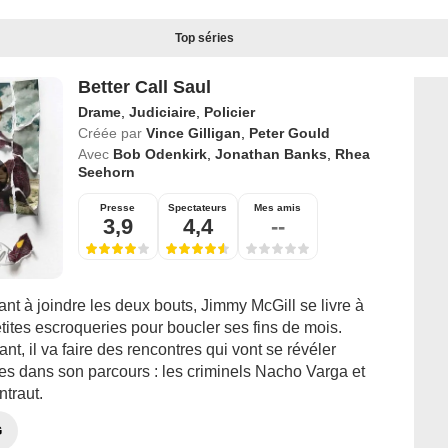
Top séries
Better Call Saul
Drame
,
Judiciaire
,
Policier
Créée par
Vince Gilligan
,
Peter Gould
Avec
Bob Odenkirk
,
Jonathan Banks
,
Rhea
Seehorn
Presse
Spectateurs
Mes amis
3,9
4,4
--
nt à joindre les deux bouts, Jimmy McGill se livre à
ites escroqueries pour boucler ses fins de mois.
nt, il va faire des rencontres qui vont se révéler
es dans son parcours : les criminels Nacho Varga et
traut.
G