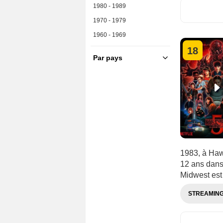
1980 - 1989
1970 - 1979
1960 - 1969
18
Par pays
France
U.S.A.
Allemagne
Australie
Belgique
Brésil
Canada
1983, à Hawk
12 ans dans 
Corée du Sud
Midwest est
Danemark
STREAMIN
Espagne
Grande-Bretagne