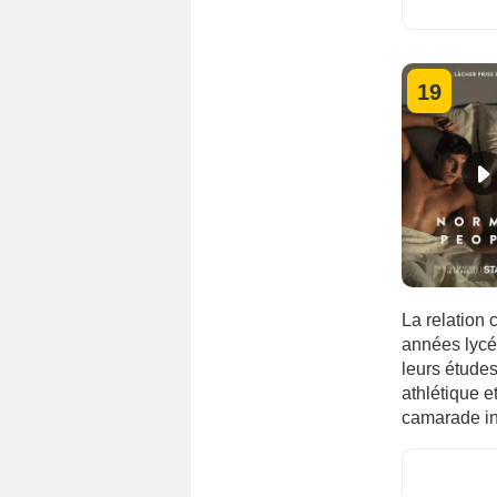
Israël
Italie
Japon
19
Mexique
Norvège
Pologne
Suède
Turquie
La relation
années lycée
leurs études
athlétique e
camarade int