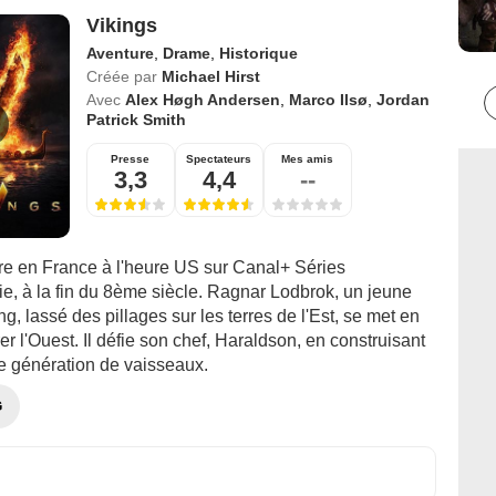
Vikings
Aventure
,
Drame
,
Historique
Créée par
Michael Hirst
Avec
Alex Høgh Andersen
,
Marco Ilsø
,
Jordan
Patrick Smith
Presse
Spectateurs
Mes amis
3,3
4,4
--
vre en France à l'heure US sur Canal+ Séries
e, à la fin du 8ème siècle. Ragnar Lodbrok, un jeune
ing, lassé des pillages sur les terres de l'Est, se met en
rer l'Ouest. Il défie son chef, Haraldson, en construisant
e génération de vaisseaux.
G