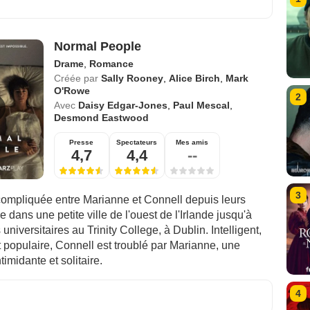
Normal People
Drame
,
Romance
Créée par
Sally Rooney
,
Alice Birch
,
Mark
O'Rowe
2
Avec
Daisy Edgar-Jones
,
Paul Mescal
,
Desmond Eastwood
Presse
Spectateurs
Mes amis
4,7
4,4
--
3
 compliquée entre Marianne et Connell depuis leurs
 dans une petite ville de l'ouest de l'Irlande jusqu'à
 universitaires au Trinity College, à Dublin. Intelligent,
t populaire, Connell est troublé par Marianne, une
imidante et solitaire.
4