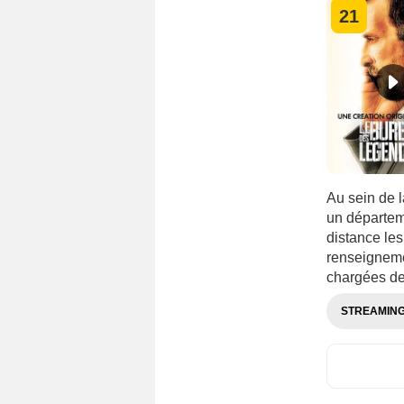
21
Au sein de 
un départem
distance les
renseigneme
chargées de
STREAMIN