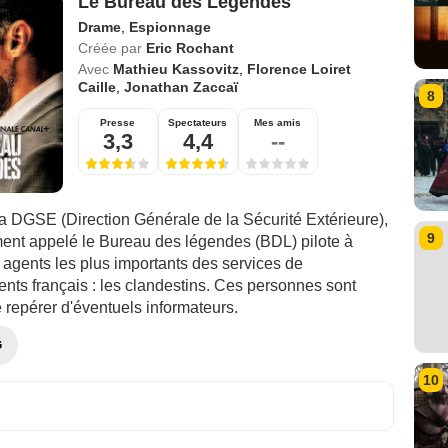
Le Bureau des Légendes
Drame
,
Espionnage
Créée par
Eric Rochant
Avec
Mathieu Kassovitz
,
Florence Loiret
Caille
,
Jonathan Zaccaï
8
Presse
Spectateurs
Mes amis
3,3
4,4
--
la DGSE (Direction Générale de la Sécurité Extérieure),
9
ent appelé le Bureau des légendes (BDL) pilote à
 agents les plus importants des services de
nts français : les clandestins. Ces personnes sont
 repérer d'éventuels informateurs.
G
10