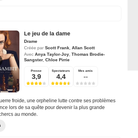
Le jeu de la dame
Drame
Créée par
Scott Frank
,
Allan Scott
Avec
Anya Taylor-Joy
,
Thomas Brodie-
Sangster
,
Chloe Pirrie
Presse
Spectateurs
Mes amis
3,9
4,4
--
erre froide, une orpheline lutte contre ses problèmes
ce lors de sa quête pour devenir la plus grande
chercs au monde.
G