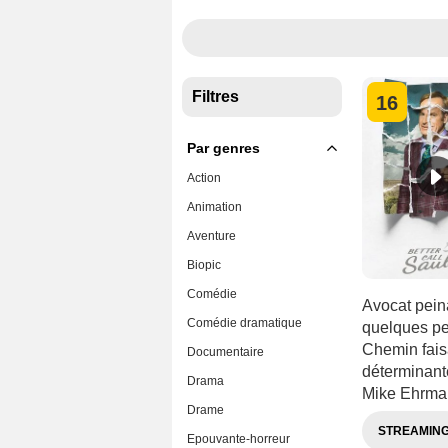
Filtres
16
Par genres
Action
Animation
Aventure
Biopic
Comédie
Avocat peina
Comédie dramatique
quelques pet
Chemin faisa
Documentaire
déterminant
Drama
Mike Ehrman
Drame
STREAMIN
Epouvante-horreur