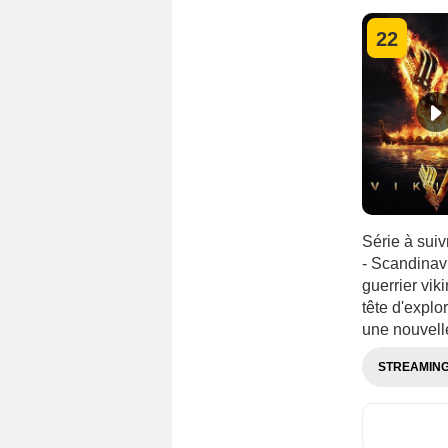
22
Série à sui
- Scandinavi
guerrier vik
tête d'explo
une nouvell
STREAMIN