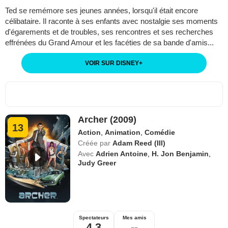
Ted se remémore ses jeunes années, lorsqu'il était encore
célibataire. Il raconte à ses enfants avec nostalgie ses moments
d'égarements et de troubles, ses rencontres et ses recherches
effrénées du Grand Amour et les facéties de sa bande d'amis...
VOIR SUR DISNEY
+
Archer (2009)
13
Action
,
Animation
,
Comédie
Créée par
Adam Reed (III)
Avec
Adrien Antoine
,
H. Jon Benjamin
,
Judy Greer
Spectateurs
Mes amis
4,3
--