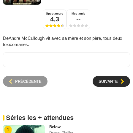
Spectateurs
Mes amis
4,3
--
DeAndre McCullough vit avec sa mère et son père, tous deux
toxicomanes.
PRÉCÉDENTE
SUIVANTE
Séries les + attendues
Below
1
Drame
,
Thriller