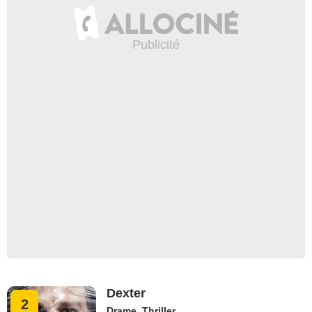
Dexter
2
Drame
,
Thriller