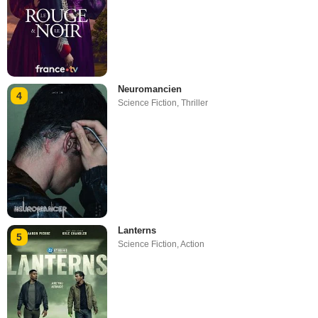
Neuromancien
4
Science Fiction
,
Thriller
Lanterns
5
Science Fiction
,
Action