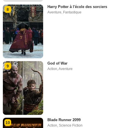
Harry Potter à l'école des sorciers
8
Aventure
,
Fantastique
God of War
9
Action
,
Aventure
Blade Runner 2099
10
Action
,
Science Fiction