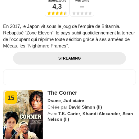
Spectateurs
Mes amis
4,3
--
En 2017, le Japon vit sous le joug de l'empire de Britannia.
Rebaptisé "Zone Eleven", le pays subit quotidiennement la terreur
de l'occupant qui réprime toute sédition grâce à ses armées de
Mécas, les "Nightmare Frames".
STREAMING
The Corner
15
Drame
,
Judiciaire
Créée par
David Simon (II)
Avec
T.K. Carter
,
Khandi Alexander
,
Sean
Nelson (II)