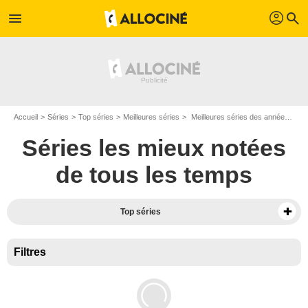
profil
menu
search
Accueil
Séries
Top séries
Meilleures séries
Meilleures séries des années 2000
Séries les mieux notées
de tous les temps
Top séries
Filtres