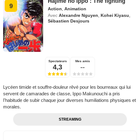
Hajime no Ippo : The fighting
9
Action
,
Animation
Avec
Alexandre Nguyen
,
Kohei Kiyasu
,
Sébastien Desjours
Spectateurs
Mes amis
4,3
--
Lycéen timide et souffre-douleur rêvé pour les bourreaux qui lui
servent de camarades de classe, Ippo Makunouchi a pris
l'habitude de subir chaque jour diverses humiliations physiques et
morales.
STREAMING