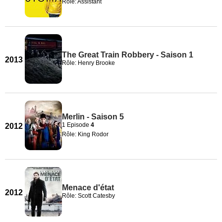
Rôle: Assistant
The Great Train Robbery - Saison 1
2013
Rôle: Henry Brooke
Merlin - Saison 5
1 Episode
4
2012
Rôle: King Rodor
Menace d'état
2012
Rôle: Scott Catesby