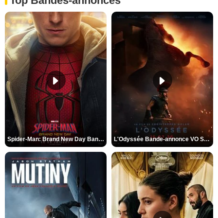
Top Bandes-annonces
Spider-Man: Brand New Day Bande-annonce VO STFR
L'Odyssée Bande-annonce VO STFR