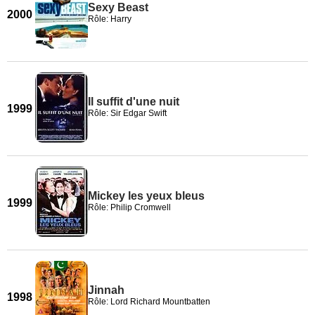
Sexy Beast
2000
Rôle: Harry
Il suffit d'une nuit
1999
Rôle: Sir Edgar Swift
Mickey les yeux bleus
1999
Rôle: Philip Cromwell
Jinnah
1998
Rôle: Lord Richard Mountbatten