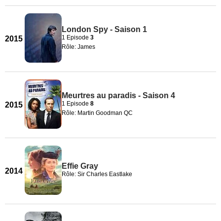
London Spy - Saison 1
1 Episode
3
2015
Rôle: James
Meurtres au paradis - Saison 4
1 Episode
8
2015
Rôle: Martin Goodman QC
Effie Gray
2014
Rôle: Sir Charles Eastlake