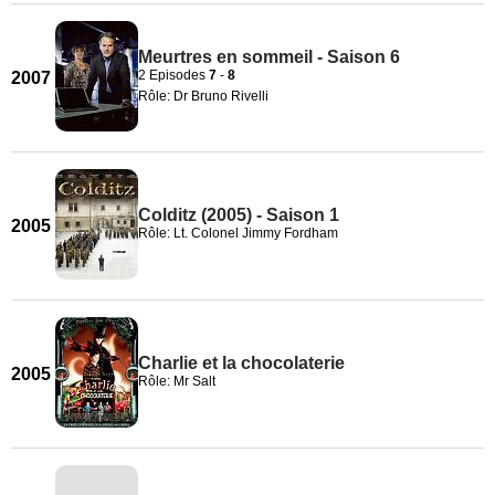
Meurtres en sommeil - Saison 6
2 Episodes
7
-
8
2007
Rôle: Dr Bruno Rivelli
Colditz (2005) - Saison 1
2005
Rôle: Lt. Colonel Jimmy Fordham
Charlie et la chocolaterie
2005
Rôle: Mr Salt