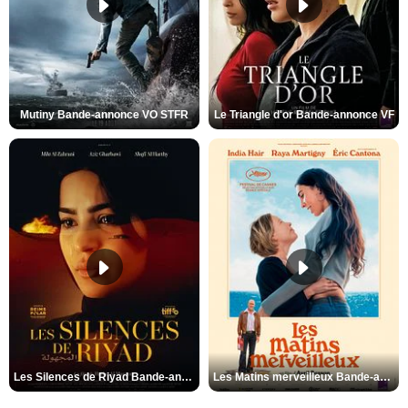
Mutiny Bande-annonce VO STFR
Le Triangle d'or Bande-annonce VF
Les Silences de Riyad Bande-annonce VO STFR
Les Matins merveilleux Bande-annonce VF