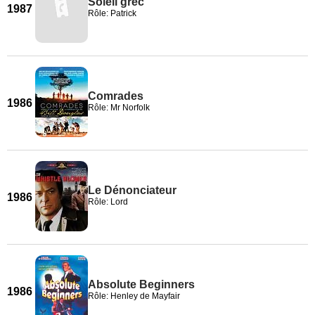
Soleil grec
1987
Rôle: Patrick
Comrades
1986
Rôle: Mr Norfolk
Le Dénonciateur
1986
Rôle: Lord
Absolute Beginners
1986
Rôle: Henley de Mayfair