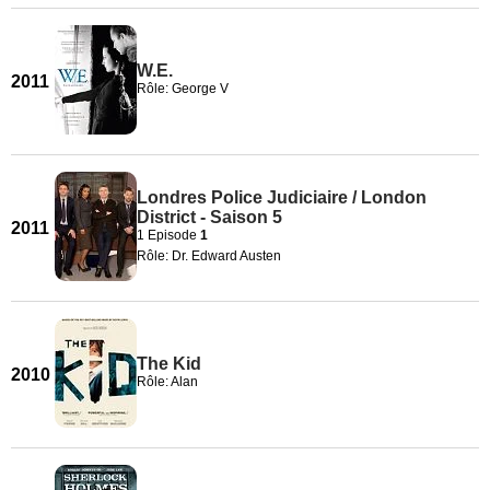
W.E.
2011
Rôle: George V
Londres Police Judiciaire / London
District - Saison 5
2011
1 Episode
1
Rôle: Dr. Edward Austen
The Kid
2010
Rôle: Alan