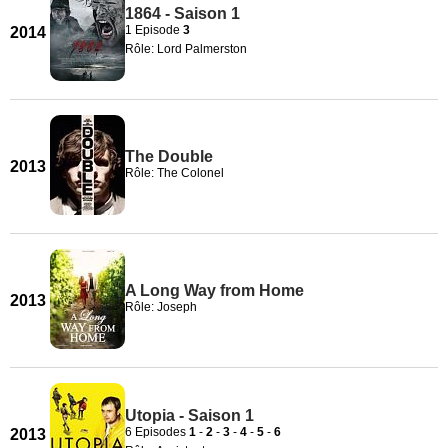
1864 - Saison 1
1 Episode
3
2014
Rôle: Lord Palmerston
The Double
2013
Rôle: The Colonel
A Long Way from Home
2013
Rôle: Joseph
Utopia - Saison 1
6 Episodes
1
-
2
-
3
-
4
-
5
-
6
2013