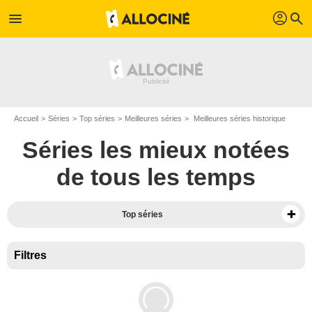
profil
menu
search
Accueil
Séries
Top séries
Meilleures séries
Meilleures séries historique
Séries les mieux notées
de tous les temps
Top séries
Filtres