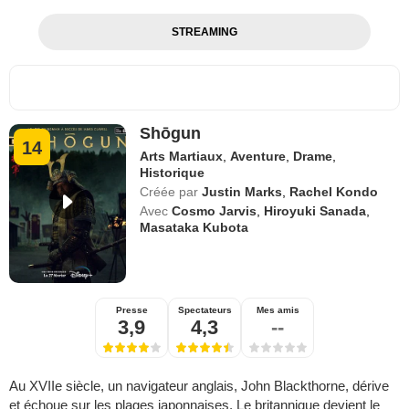
STREAMING
Shōgun
14
Arts Martiaux
,
Aventure
,
Drame
,
Historique
Créée par
Justin Marks
,
Rachel Kondo
Avec
Cosmo Jarvis
,
Hiroyuki Sanada
,
Masataka Kubota
Presse
Spectateurs
Mes amis
3,9
4,3
--
Au XVIIe siècle, un navigateur anglais, John Blackthorne, dérive
et échoue sur les plages japonnaises. Le britannique devient le