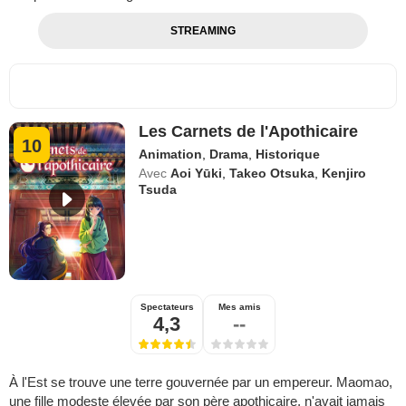
STREAMING
Les Carnets de l'Apothicaire
10
Animation
,
Drama
,
Historique
Avec
Aoi Yūki
,
Takeo Otsuka
,
Kenjiro
Tsuda
Spectateurs
Mes amis
4,3
--
À l'Est se trouve une terre gouvernée par un empereur. Maomao,
une fille modeste élevée par son père apothicaire, n'avait jamais