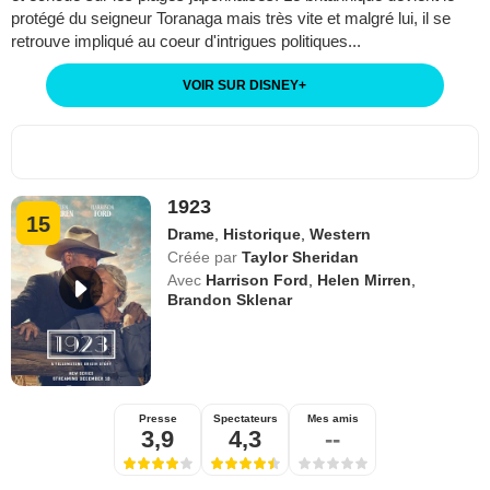
protégé du seigneur Toranaga mais très vite et malgré lui, il se
retrouve impliqué au coeur d'intrigues politiques...
VOIR SUR DISNEY
+
1923
15
Drame
,
Historique
,
Western
Créée par
Taylor Sheridan
Avec
Harrison Ford
,
Helen Mirren
,
Brandon Sklenar
Presse
Spectateurs
Mes amis
3,9
4,3
--