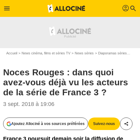
profil
menu
search
Accueil
News cinéma, films et séries TV
News séries
Diaporamas séries
Noces
Noces Rouges : dans quoi
avez-vous déjà vu les acteurs
de la série de France 3 ?
3 sept. 2018 à 19:06
Ajoutez Allociné à vos sources préférées
Suivez-nous
Partag
Nicolas COPIN / Scarlett Production / France 3
France 3 poursuit demain soir la diffusion de