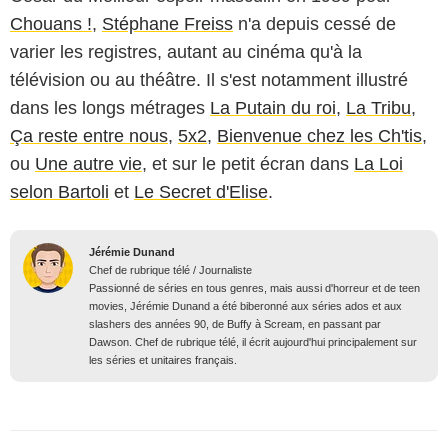
Chouans !
,
Stéphane Freiss
n'a depuis cessé de
varier les registres, autant au cinéma qu'à la
télévision ou au théâtre. Il s'est notamment illustré
dans les longs métrages
La Putain du roi
,
La Tribu
,
Ça reste entre nous
,
5x2
,
Bienvenue chez les Ch'tis
,
ou
Une autre vie
, et sur le petit écran dans
La Loi
selon Bartoli
et
Le Secret d'Elise
.
Jérémie Dunand
Chef de rubrique télé / Journaliste
Passionné de séries en tous genres, mais aussi d'horreur et de teen
movies, Jérémie Dunand a été biberonné aux séries ados et aux
slashers des années 90, de Buffy à Scream, en passant par
Dawson. Chef de rubrique télé, il écrit aujourd'hui principalement sur
les séries et unitaires français.