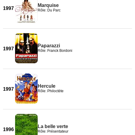
Marquise
1997
Rôle: Du Parc
Paparazzi
1997
Rôle: Franck Bordoni
Hercule
1997
Rôle: Philoctète
La belle verte
1996
Rôle: Présentateur