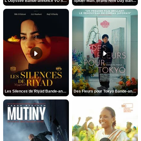
L'Odyssée Bande-annonce VO STFR
Spider-Man: Brand New Day Bande-annonce VO STFR
Les Silences de Riyad Bande-annonce VO STFR
Des Fleurs pour Tokyo Bande-annonce VO STFR