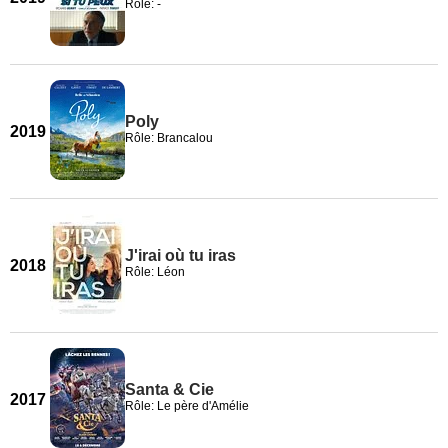
Rôle: -
Poly
2019
Rôle: Brancalou
J'irai où tu iras
2018
Rôle: Léon
Santa & Cie
2017
Rôle: Le père d'Amélie