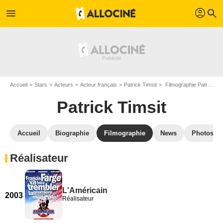
profil
menu
search
Accueil
Stars
Acteurs
Acteur français
Patrick Timsit
Filmographie Patrick Timsit
Patrick Timsit
Accueil
Biographie
Filmographie
News
Photos
Réalisateur
L'Américain
2003
Réalisateur