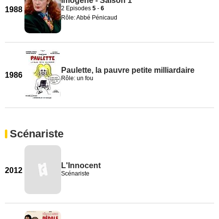
Imogène - Saison 1
2 Episodes
5
-
6
1988
Rôle: Abbé Pénicaud
Paulette, la pauvre petite milliardaire
1986
Rôle: un fou
Scénariste
L'Innocent
2012
Scénariste