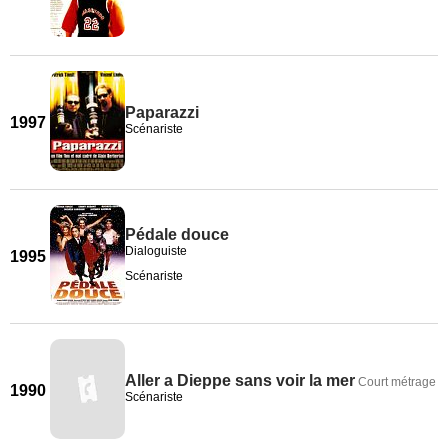
Paparazzi
1997
Scénariste
Pédale douce
Dialoguiste
1995
Scénariste
Aller a Dieppe sans voir la mer
Court métrage
1990
Scénariste