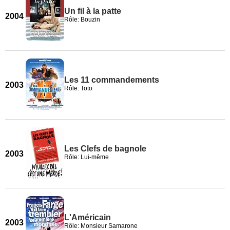
Un fil à la patte
2004
Rôle: Bouzin
Les 11 commandements
2003
Rôle: Toto
Les Clefs de bagnole
2003
Rôle: Lui-même
L'Américain
2003
Rôle: Monsieur Samarone