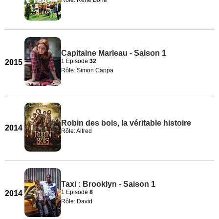
Rôle: René Borie
Capitaine Marleau - Saison 1
1 Episode
32
2015
Rôle: Simon Cappa
Robin des bois, la véritable histoire
2014
Rôle: Alfred
Taxi : Brooklyn - Saison 1
1 Episode
8
2014
Rôle: David