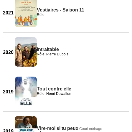
Vestiaires - Saison 11
2021
Rôle: -
Intraitable
2020
Rôle: Pierre Dubois
Tout contre elle
2019
Rôle: Henri Dewallon
Vire-moi si tu peux
Court métrage
2019