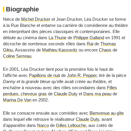
Biographie
Nièce de
Michel Drucker
et
Jean Drucker
, Léa Drucker se forme
à la Rue Blanche et entame sa carrière de comédienne au théâtre
en interprétant des pièces classiques et contemporaines. Elle
débute au cinéma dans
La Thune
de
Philippe Galland
en 1991 et
décroche de nombreux seconds rôles dans
Rai
de
Thomas
Gilou
,
Assassins
de
Mathieu Kassovitz
ou encore
Chaos
de
Coline Serreau
.
En 2001, Léa Drucker tient pour la première fois le haut de
l'affiche avec
Papillons de nuit
de
John R. Pepper
, tiré de la pièce
Danny et la grande bleue
qu'elle avait créée au théâtre, et
enchaîne à nouveau avec des rôles secondaires dans
Filles
perdues, cheveux gras
de
Claude Duty
et
Dans ma peau
de
Marina De Van
en 2002.
Elle se consacre ensuite aux comédies avec
Bienvenue au gîte
dans lequel elle retrouve le réalisateur
Claude Duty
, avant
d'apparaître dans
Narco
de
Gilles Lellouche
, aux cotés de