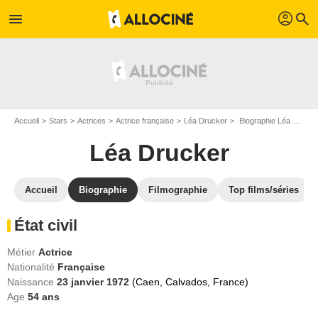
profil
menu
search
Accueil
Stars
Actrices
Actrice française
Léa Drucker
Biographie Léa Drucker
Léa Drucker
Accueil
Biographie
Filmographie
Top films/séries
État civil
Métier
Actrice
Nationalité
Française
Naissance
23 janvier 1972
(Caen, Calvados, France)
Age
54
ans