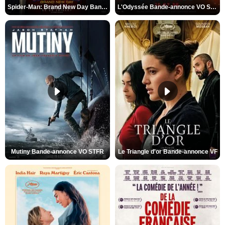
Spider-Man: Brand New Day Bande-annonce VO STFR
L'Odyssée Bande-annonce VO STFR
Mutiny Bande-annonce VO STFR
Le Triangle d'or Bande-annonce VF