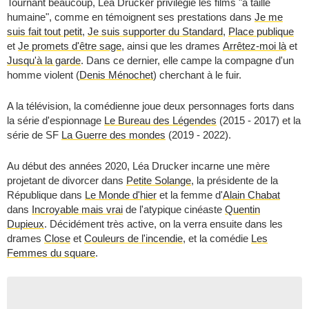
Tournant beaucoup, Léa Drucker privilégie les films "à taille
humaine", comme en témoignent ses prestations dans
Je me
suis fait tout petit
,
Je suis supporter du Standard
,
Place publique
et
Je promets d'être sage
, ainsi que les drames
Arrêtez-moi là
et
Jusqu'à la garde
. Dans ce dernier, elle campe la compagne d'un
homme violent (
Denis Ménochet
) cherchant à le fuir.
A la télévision, la comédienne joue deux personnages forts dans
la série d'espionnage
Le Bureau des Légendes
(2015 - 2017) et la
série de SF
La Guerre des mondes
(2019 - 2022).
Au début des années 2020, Léa Drucker incarne une mère
projetant de divorcer dans
Petite Solange
, la présidente de la
République dans
Le Monde d'hier
et la femme d'
Alain Chabat
dans
Incroyable mais vrai
de l'atypique cinéaste
Quentin
Dupieux
. Décidément très active, on la verra ensuite dans les
drames
Close
et
Couleurs de l'incendie
, et la comédie
Les
Femmes du square
.