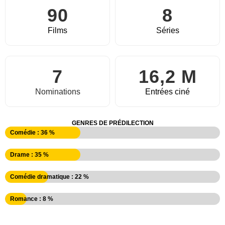
90
8
Films
Séries
7
16,2 M
Nominations
Entrées ciné
GENRES DE PRÉDILECTION
Comédie : 36 %
Drame : 35 %
Comédie dramatique : 22 %
Romance : 8 %