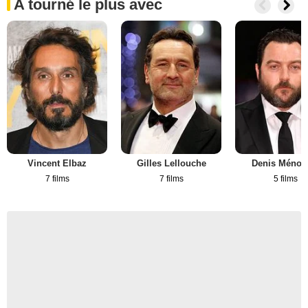
A tourné le plus avec
Vincent Elbaz
Gilles Lellouche
Denis Ménoc
7 films
7 films
5 films