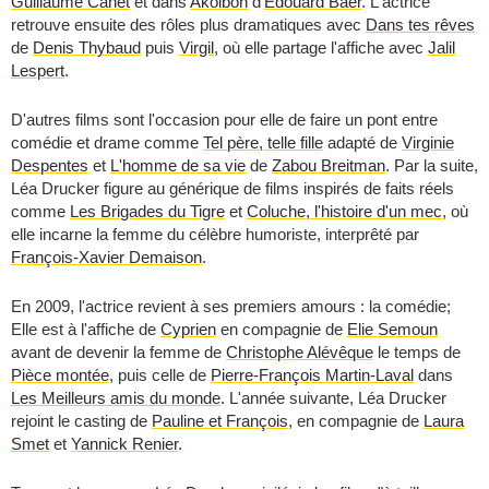
Guillaume Canet
et dans
Akoibon
d'
Edouard Baer
. L'actrice
retrouve ensuite des rôles plus dramatiques avec
Dans tes rêves
de
Denis Thybaud
puis
Virgil
, où elle partage l'affiche avec
Jalil
Lespert
.
D'autres films sont l'occasion pour elle de faire un pont entre
comédie et drame comme
Tel père, telle fille
adapté de
Virginie
Despentes
et
L'homme de sa vie
de
Zabou Breitman
. Par la suite,
Léa Drucker figure au générique de films inspirés de faits réels
comme
Les Brigades du Tigre
et
Coluche, l'histoire d'un mec
, où
elle incarne la femme du célèbre humoriste, interprêté par
François-Xavier Demaison
.
En 2009, l'actrice revient à ses premiers amours : la comédie;
Elle est à l'affiche de
Cyprien
en compagnie de
Elie Semoun
avant de devenir la femme de
Christophe Alévêque
le temps de
Pièce montée
, puis celle de
Pierre-François Martin-Laval
dans
Les Meilleurs amis du monde
. L'année suivante, Léa Drucker
rejoint le casting de
Pauline et François
, en compagnie de
Laura
Smet
et
Yannick Renier
.