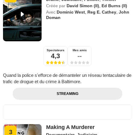
Créée par
David Simon (II)
,
Ed Burns (II)
Avec
Dominic West
,
Reg E. Cathey
,
John
Doman
Spectateurs
Mes amis
4,3
--
Quand la police s'efforce de démanteler un réseau tentaculaire de
trafic de drogue et du crime à Baltimore.
STREAMING
Making A Murderer
3
Documentaire
,
Judiciaire