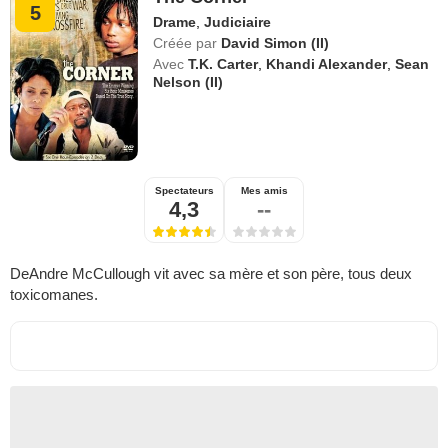
5
Drame
,
Judiciaire
Créée par
David Simon (II)
Avec
T.K. Carter
,
Khandi Alexander
,
Sean
Nelson (II)
Spectateurs
Mes amis
4,3
--
DeAndre McCullough vit avec sa mère et son père, tous deux
toxicomanes.