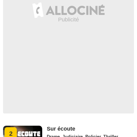
Sur écoute
2
Drame
,
Judiciaire
,
Policier
,
Thriller