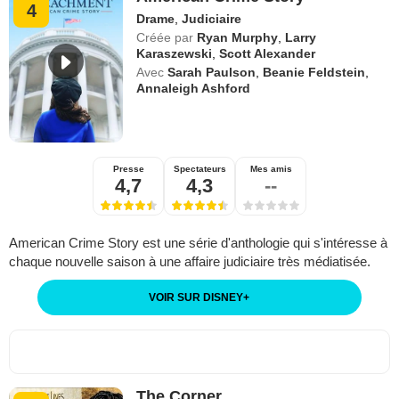
4
Drame
,
Judiciaire
Créée par
Ryan Murphy
,
Larry
Karaszewski
,
Scott Alexander
Avec
Sarah Paulson
,
Beanie Feldstein
,
Annaleigh Ashford
Presse
Spectateurs
Mes amis
4,7
4,3
--
American Crime Story est une série d'anthologie qui s'intéresse à
chaque nouvelle saison à une affaire judiciaire très médiatisée.
VOIR SUR DISNEY
+
The Corner