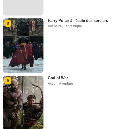
Harry Potter à l'école des sorciers
8
Aventure
,
Fantastique
God of War
9
Action
,
Aventure