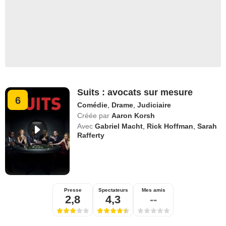
Suits : avocats sur mesure
6
Comédie
,
Drame
,
Judiciaire
Créée par
Aaron Korsh
Avec
Gabriel Macht
,
Rick Hoffman
,
Sarah
Rafferty
Presse
Spectateurs
Mes amis
2,8
4,3
--