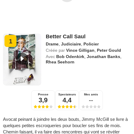
Better Call Saul
1
Drame
,
Judiciaire
,
Policier
Créée par
Vince Gilligan
,
Peter Gould
Avec
Bob Odenkirk
,
Jonathan Banks
,
Rhea Seehorn
Presse
Spectateurs
Mes amis
3,9
4,4
--
Avocat peinant à joindre les deux bouts, Jimmy McGill se livre à
quelques petites escroqueries pour boucler ses fins de mois.
Chemin faisant, il va faire des rencontres qui vont se révéler