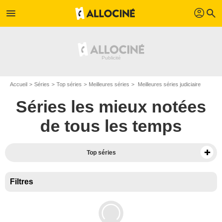
profil
menu
search
Accueil
Séries
Top séries
Meilleures séries
Meilleures séries judiciaire
Séries les mieux notées
de tous les temps
Top séries
Filtres