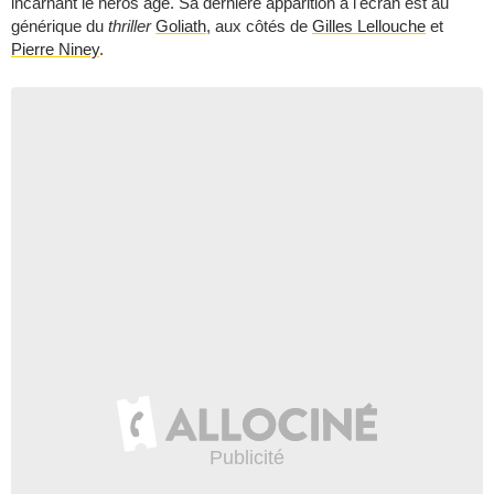
incarnant le héros âgé. Sa dernière apparition à l'écran est au
générique du
thriller
Goliath
, aux côtés de
Gilles Lellouche
et
Pierre Niney
.