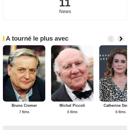
11
News
A tourné le plus avec
Bruno Cremer
Michel Piccoli
Catherine Den
7 films
6 films
6 films