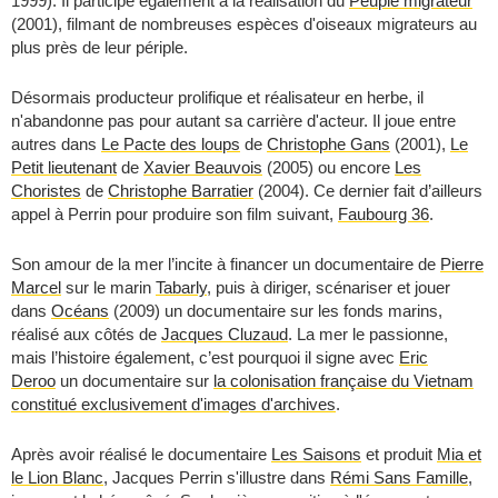
1999). Il participe également à la réalisation du
Peuple migrateur
(2001), filmant de nombreuses espèces d'oiseaux migrateurs au
plus près de leur périple.
Désormais producteur prolifique et réalisateur en herbe, il
n'abandonne pas pour autant sa carrière d'acteur. Il joue entre
autres dans
Le Pacte des loups
de
Christophe Gans
(2001),
Le
Petit lieutenant
de
Xavier Beauvois
(2005) ou encore
Les
Choristes
de
Christophe Barratier
(2004). Ce dernier fait d’ailleurs
appel à Perrin pour produire son film suivant,
Faubourg 36
.
Son amour de la mer l’incite à financer un documentaire de
Pierre
Marcel
sur le marin
Tabarly
, puis à diriger, scénariser et jouer
dans
Océans
(2009) un documentaire sur les fonds marins,
réalisé aux côtés de
Jacques Cluzaud
. La mer le passionne,
mais l’histoire également, c’est pourquoi il signe avec
Eric
Deroo
un documentaire sur
la colonisation française du Vietnam
constitué exclusivement d'images d'archives
.
Après avoir réalisé le documentaire
Les Saisons
et produit
Mia et
le Lion Blanc
, Jacques Perrin s'illustre dans
Rémi Sans Famille
,