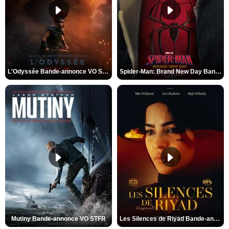
L'Odyssée Bande-annonce VO STFR
Spider-Man: Brand New Day Bande-annonce VO STFR
Mutiny Bande-annonce VO STFR
Les Silences de Riyad Bande-annonce VO STFR