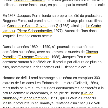
policier au conte fantastique, en passant par la comédie musicale.
En 1968, Jacques Perrin fonde sa propre société de production,
Reggane Films, qui prend notamment en charge plusieurs films
de
Constantin Costa-Gavras
dont
Z
(1968), ainsi que
Le Crabe
tambour
(
Pierre Schoendoerffer
, 1977). Autant de films dans
lesquels il est également acteur.
Dans les années 1980 et 1990, s'il poursuit une carrière de
comédien au cinéma, avec notamment le succès de
Cinema
Paradiso
(
Giuseppe Tornatore
, 1988), Jacques Perrin se
consacre surtout à la télévision. Il produit par ailleurs de plus en
plus, notamment sur des thèmes qui lui tiennent à cœur.
Homme de défi, il rend hommage au cinéma en compilant 300
extraits de film dans Les Enfants de Lumière (Collectif, 1994),
mais mais oeuvre surtout sur des documentaires consacrés à la
nature comme
Microcosmos, le peuple de l'herbe
(
Claude
Nuridsany
et
Marie Perennou
, 1996, qui lui vaut le César du
Meilleur producteur) et
Himalaya, l'enfance d'un chef
(
Eric Valli
,