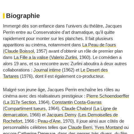
Biographie
Immergé dès son enfance dans l'univers du théâtre, Jacques
Perrin entre au Conservatoire d'art dramatique, qu'il quitte
rapidement pour monter sur les planches. Il fait plusieurs
apparitions au cinéma, notamment dans
La Peau de l'ours
(
Claude Boissol
, 1957) avant d'obtenir un rôle de premier plan
dans
La Fille a la valise
(
Valerio Zurlini
, 1960). Le comédien a
alors 19 ans, et sa rencontre avec Zurlini aboutira à deux autres
collaborations :
Journal intime
(1962) et
Le Desert des
Tartares
(1976), dont il est également co-producteur.
Malgré son jeune âge, Jacques Perrin enchaîne les rôles au
cinéma avec des réalisateurs prestigieux :
Pierre Schoendoerffer
(
La 317e Section
, 1964),
Constantin Costa-Gavras
(
Compartiment tueurs
, 1964),
Claude Chabrol
(
La Ligne de
demarcation
, 1966) et
Jacques Demy
(
Les Demoiselles de
Rochefort
, 1966 ;
Peau-d'Ane
, 1970). Il joue ainsi aux côtés de
personnalités célèbres telles que
Claude Berri
,
Yves Montand
ou
encore
Catherine Deneuve
, dans des genres très divers, du film