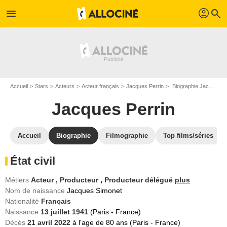
profil
menu
search
Accueil
Stars
Acteurs
Acteur français
Jacques Perrin
Biographie Jacques Perrin
Jacques Perrin
Accueil
Biographie
Filmographie
Top films/séries
État civil
Métiers
Acteur
,
Producteur
,
Producteur délégué
plus
Nom de naissance
Jacques Simonet
Nationalité
Français
Naissance
13 juillet 1941
(Paris - France)
Décès
21 avril 2022
à l'age de 80 ans (Paris - France)