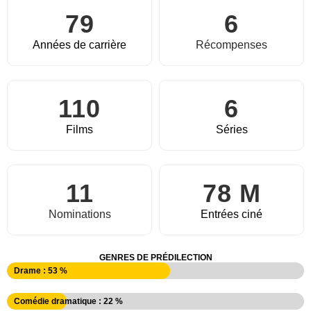
79
6
Années de carrière
Récompenses
110
6
Films
Séries
11
78 M
Nominations
Entrées ciné
GENRES DE PRÉDILECTION
Drame : 53 %
Comédie dramatique : 22 %