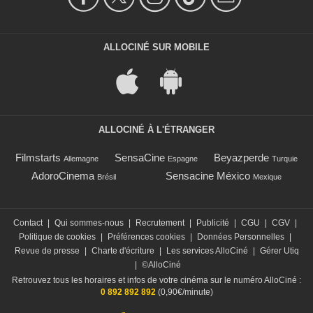
ALLOCINÉ SUR MOBILE
ALLOCINÉ À L'ÉTRANGER
Filmstarts
SensaCine
Beyazperde
Allemagne
Espagne
Turquie
AdoroCinema
Sensacine México
Brésil
Mexique
Contact
|
Qui sommes-nous
|
Recrutement
|
Publicité
|
CGU
|
CGV
|
Politique de cookies
|
Préférences cookies
|
Données Personnelles
|
Revue de presse
|
Charte d'écriture
|
Les services AlloCiné
|
Gérer Utiq
|
©AlloCiné
Retrouvez tous les horaires et infos de votre cinéma sur le numéro AlloCiné :
0 892 892 892
(0,90€/minute)