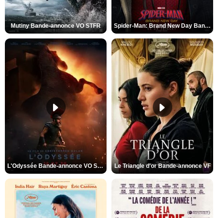
Mutiny Bande-annonce VO STFR
Spider-Man: Brand New Day Bande-annonce VO STFR
L'Odyssée Bande-annonce VO STFR
Le Triangle d'or Bande-annonce VF