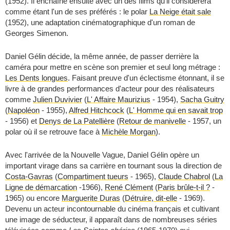
(1952). Il enchaîne ensuite avec un des films qu'il considérera
comme étant l'un de ses préférés : le polar
La Neige était sale
(1952), une adaptation cinématographique d'un roman de
Georges Simenon.
Daniel Gélin décide, la même année, de passer derrière la
caméra pour mettre en scène son premier et seul long métrage :
Les Dents longues
. Faisant preuve d'un éclectisme étonnant, il se
livre à de grandes performances d'acteur pour des réalisateurs
comme
Julien Duvivier
(
L' Affaire Maurizius
- 1954),
Sacha Guitry
(
Napoléon
- 1955),
Alfred Hitchcock
(
L' Homme qui en savait trop
- 1956) et
Denys de La Patellière
(
Retour de manivelle
- 1957, un
polar où il se retrouve face à
Michèle Morgan
).
Avec l'arrivée de la Nouvelle Vague, Daniel Gélin opère un
important virage dans sa carrière en tournant sous la direction de
Costa-Gavras
(
Compartiment tueurs
- 1965),
Claude Chabrol
(
La
Ligne de démarcation
-1966),
René Clément
(
Paris brûle-t-il ?
-
1965) ou encore
Marguerite Duras
(
Détruire, dit-elle
- 1969).
Devenu un acteur incontournable du cinéma français et cultivant
une image de séducteur, il apparaît dans de nombreuses séries