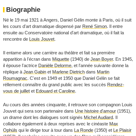
Biographie
Né le 19 mai 1921 à Angers, Daniel Gélin monte à Paris, où il suit
les cours d'art dramatique dispensé par
René Simon
. Il entre
ensuite au Conservatoire national d'art dramatique, où il fait la
rencontre de
Louis Jouvet
.
Il entame alors une carrière au théâtre et fait sa première
apparition à l'écran dans
Miquette
(1940) de
Jean Boyer
. En 1945,
il épouse l'actrice
Danièle Delorme
, et l'année suivante donne la
réplique à
Jean Gabin
et
Marlene Dietrich
dans
Martin
Roumagnac
. C'est en 1949 et 1950 que Daniel Gélin se fait
réllement connaître du grand public avec les succès
Rendez-
vous de juillet
et
Edouard et Caroline
.
Au cours des années cinquante, il retrouve son compagnon Louis
Jouvet qui sera son partenaire dans
Une histoire d'amour
(1951),
un drame dont les dialogues sont signés
Michel Audiard
. Il
collabore également à deux reprises avec le cinéaste
Max
Ophüls
qui le dirige tour à tour dans
La Ronde
(1950) et
Le Plaisir