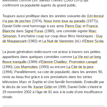
télévisées comme
Les Saintes chéries
(1965-1970) qui
confirment sa popularité auprès du grand public.
Toujours aussi prolifique dans les années soixante-dix (
Un linceul
n'a pas de poches
(1974),
Nous irons tous au paradis
(1977)),
Daniel Gélin rend hommage à ses amis
Pierre Dac
et
Francis
Blanche
dans
Signé Furax
(1980), une comédie signée
Marc
Simenon
. Il enchaîne coup sur coup deux films historiques :
Guy
de Maupassant
(1982) et
La Nuit de Varennes
(id.) d'
Ettore Scola
.
La jeune génération redécouvre cet acteur à travers ses petites
apparitions dans quelques comédies comme
La Vie est un long
fleuve tranquille
(1989) d'
Etienne Chatiliez
,
Promotion canapé
(1990),
Les Marmottes
(1993) ou encore
La Cité de la peur
(1994). Parallèlement, sa cote de popularité, dans les années 90,
reste au beau fixe grâce à ses prestations dans les séries
télévisées
Marc et Sophie
et
Une famille formidable
. Endeuillé par
le décès de son fils
Xavier Gélin
en 1999, Daniel Gélin s'éteint le
29 novembre 2002 à l'âge de 81 ans à la suite d'une insuffisance
rénale.