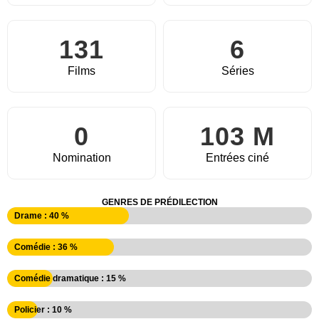
131
6
Films
Séries
0
103 M
Nomination
Entrées ciné
GENRES DE PRÉDILECTION
Drame : 40 %
Comédie : 36 %
Comédie dramatique : 15 %
Policier : 10 %