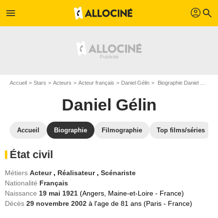
profil
menu
search
Accueil
Stars
Acteurs
Acteur français
Daniel Gélin
Biographie Daniel Gélin
Daniel Gélin
Accueil
Biographie
Filmographie
Top films/séries
État civil
Métiers
Acteur
,
Réalisateur
,
Scénariste
Nationalité
Français
Naissance
19 mai 1921
(Angers, Maine-et-Loire - France)
Décès
29 novembre 2002
à l'age de 81 ans (Paris - France)