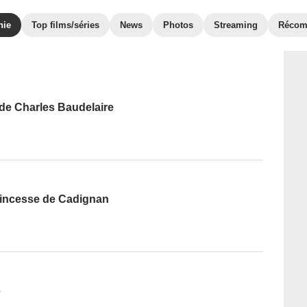
hie
Top films/séries
News
Photos
Streaming
Récom
de Charles Baudelaire
princesse de Cadignan
e