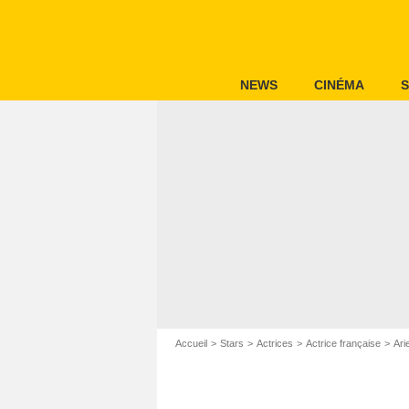
NEWS
CINÉMA
S
Accueil
Stars
Actrices
Actrice française
Ari