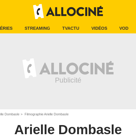
ÉRIES
STREAMING
TVACTU
VIDÉOS
VOD
elle Dombasle
Filmographie Arielle Dombasle
Arielle Dombasle