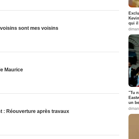
Exclu
Kevin
qui i
voisins sont mes voisins
diman
le Maurice
"Tu n
Eastw
un be
diman
t : Réouverture après travaux