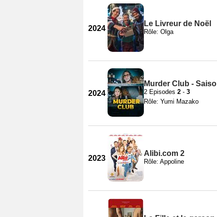
Le Livreur de Noël
2024
Rôle: Olga
Murder Club - Saiso
2 Episodes
2
-
3
2024
Rôle: Yumi Mazako
Alibi.com 2
2023
Rôle: Appoline