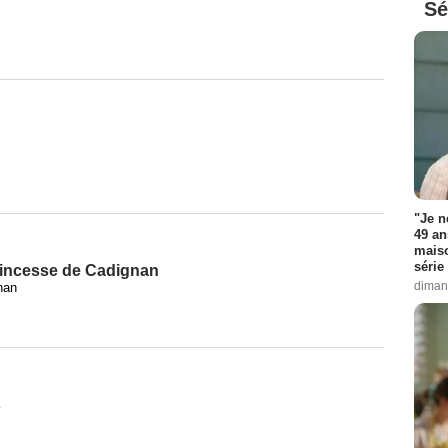
Sé
"Je n
49 an
maiso
série 
princesse de Cadignan
diman
nan
s