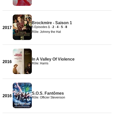
Brockmire - Saison 1
5 Episodes
1
-
2
-
4
-
5
-
8
2017
Rôle: Johnny the Hat
In A Valley Of Violence
2016
Rôle: Harris
S.O.S. Fantômes
2016
Rôle: Officier Stevenson