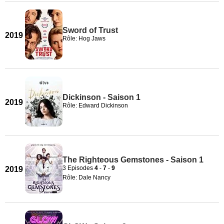
Sword of Trust
2019
Rôle: Hog Jaws
Dickinson - Saison 1
2019
Rôle: Edward Dickinson
The Righteous Gemstones - Saison 1
3 Episodes
4
-
7
-
9
2019
Rôle: Dale Nancy