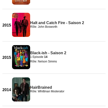
Halt and Catch Fire - Saison 2
2015
Rôle: John Bosworth
Black-ish - Saison 2
1 Episode
14
2015
Rôle: Nelson Simms
HairBrained
2014
Rôle: Whittman Moderator