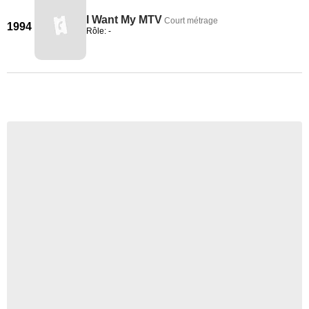
I Want My MTV
Court métrage
1994
Rôle: -