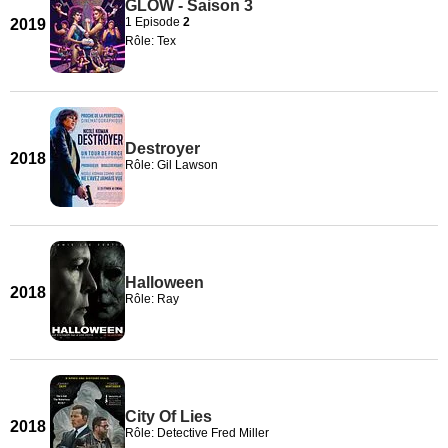
GLOW - Saison 3
1 Episode
2
2019
Rôle: Tex
Destroyer
2018
Rôle: Gil Lawson
Halloween
2018
Rôle: Ray
City Of Lies
2018
Rôle: Detective Fred Miller