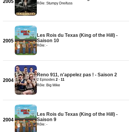
2005
Rôle: Stumpy Dreifuss
Les Rois du Texas (King of the Hill) -
Saison 10
2005
Rôle: -
Reno 911, n'appelez pas ! - Saison 2
2 Episodes
2
-
11
2004
Rôle: Big Mike
Les Rois du Texas (King of the Hill) -
Saison 9
2004
Rôle: -