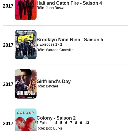
Halt and Catch Fire - Saison 4
2017
Rôle: John Bosworth
Brooklyn Nine-Nine - Saison 5
2 Episodes
1
-
2
2017
Rôle: Warden Granville
Girlfriend's Day
2017
Rôle: Betcher
Colony - Saison 2
7 Episodes
4
-
5
-
6
-
7
-
8
-
9
-
13
2017
Rôle: Bob Burke