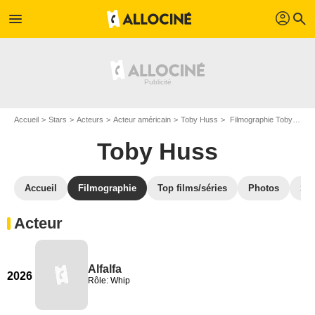
profil
menu
search
Accueil
Stars
Acteurs
Acteur américain
Toby Huss
Filmographie Toby Huss
Toby Huss
Accueil
Filmographie
Top films/séries
Photos
St
Acteur
Alfalfa
2026
Rôle: Whip