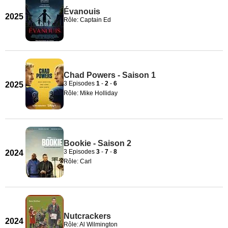
Évanouis
2025
Rôle: Captain Ed
Chad Powers - Saison 1
3 Episodes
1
-
2
-
6
2025
Rôle: Mike Holliday
Bookie - Saison 2
3 Episodes
3
-
7
-
8
2024
Rôle: Carl
Nutcrackers
2024
Rôle: Al Wilmington