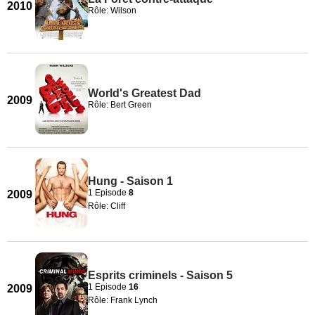
2010
Rôle: Wilson
World's Greatest Dad
2009
Rôle: Bert Green
Hung - Saison 1
1 Episode
8
2009
Rôle: Cliff
Esprits criminels - Saison 5
1 Episode
16
2009
Rôle: Frank Lynch