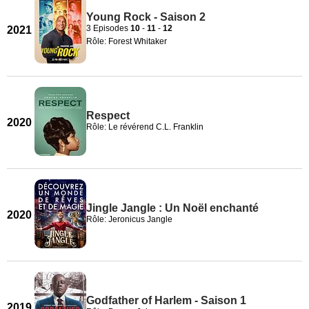
Young Rock - Saison 2
3 Episodes
10
-
11
-
12
2021
Rôle: Forest Whitaker
Respect
2020
Rôle: Le révérend C.L. Franklin
Jingle Jangle : Un Noël enchanté
2020
Rôle: Jeronicus Jangle
Godfather of Harlem - Saison 1
2019