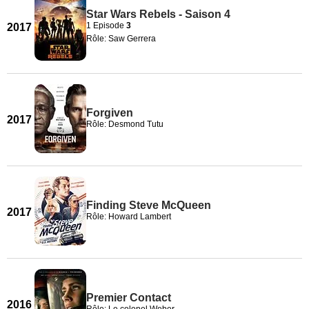
Star Wars Rebels - Saison 4
1 Episode
3
2017
Rôle: Saw Gerrera
Forgiven
2017
Rôle: Desmond Tutu
Finding Steve McQueen
2017
Rôle: Howard Lambert
Premier Contact
2016