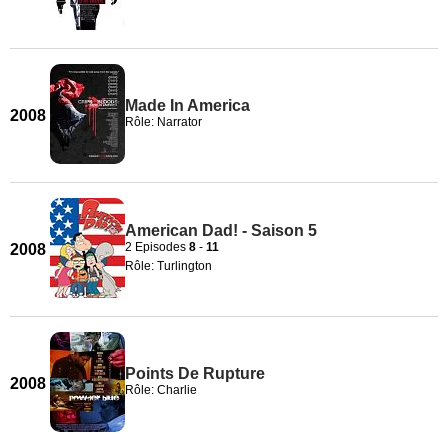
Made In America
2008
Rôle: Narrator
American Dad! - Saison 5
2 Episodes
8
-
11
2008
Rôle: Turlington
Points De Rupture
2008
Rôle: Charlie