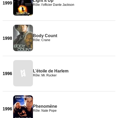
Light It Up
1999
Rôle: l'officier Dante Jackson
Body Count
1998
Rôle: Crane
L’étoile de Harlem
1996
Rôle: Mr. Rucker
Phenomène
1996
Rôle: Nate Pope