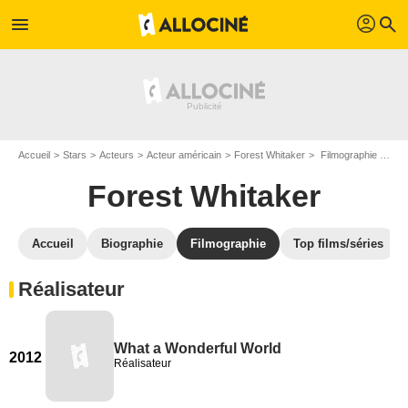
profil
menu
search
Accueil
Stars
Acteurs
Acteur américain
Forest Whitaker
Filmographie Forest Whitaker
Forest Whitaker
Accueil
Biographie
Filmographie
Top films/séries
Réalisateur
What a Wonderful World
2012
Réalisateur