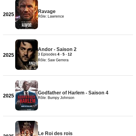
Ravage
2025
Rôle: Lawrence
Andor - Saison 2
3 Episodes
4
-
5
-
12
2025
Rôle: Saw Gerrera
Godfather of Harlem - Saison 4
2025
Rôle: Bumpy Johnson
Le Roi des rois