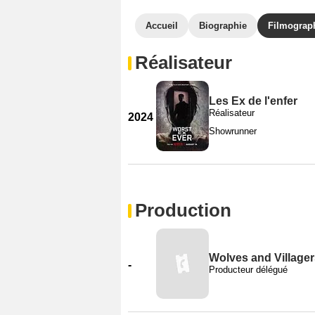
Accueil
Biographie
Filmograp
Réalisateur
Les Ex de l'enfer
Réalisateur
2024
Showrunner
Production
Wolves and Villager
-
Producteur délégué