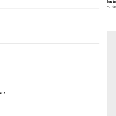
les t
vendr
ver