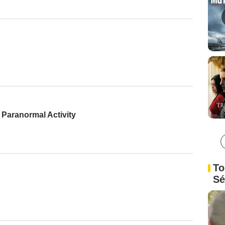
Paranormal Activity
To
Sé