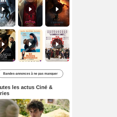
Le Triangle d'or Bande-annonce VF
Les Matins merveilleux Bande-annonce VF
De la Comédie-Française Teaser VF
Bandes-annonces à ne pas manquer
utes les actus Ciné &
ries