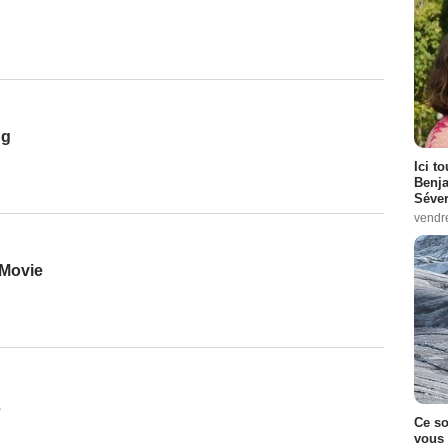
ng
Ici t
Benj
Séver
vendr
 Movie
2
Ce so
vous 