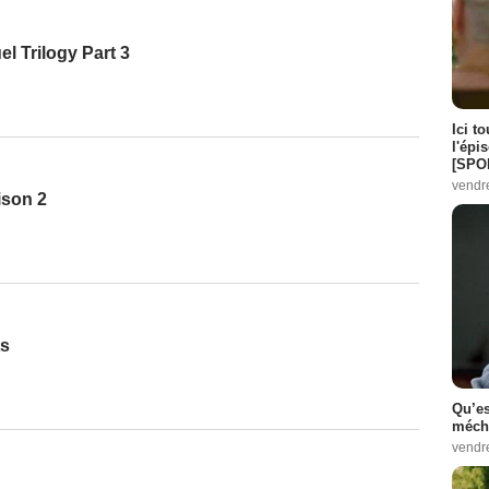
l Trilogy Part 3
Ici t
l'épi
[SPO
vendr
ison 2
ts
Qu’es
méch
vendr