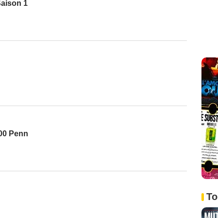
Saison 1
00 Penn
To