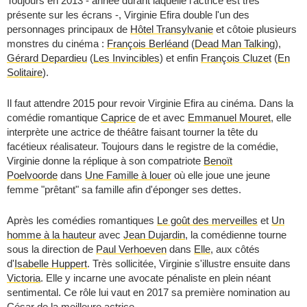
Toujours en 2013 - année durant laquelle l'actrice est très
présente sur les écrans -, Virginie Efira double l'un des
personnages principaux de
Hôtel Transylvanie
et côtoie plusieurs
monstres du cinéma :
François Berléand
(
Dead Man Talking
),
Gérard Depardieu
(
Les Invincibles
) et enfin
François Cluzet
(
En
Solitaire
).
Il faut attendre 2015 pour revoir Virginie Efira au cinéma. Dans la
comédie romantique
Caprice
de et avec
Emmanuel Mouret
, elle
interprète une actrice de théâtre faisant tourner la tête du
facétieux réalisateur. Toujours dans le registre de la comédie,
Virginie donne la réplique à son compatriote
Benoït
Poelvoorde
dans
Une Famille à louer
où elle joue une jeune
femme "prêtant" sa famille afin d'éponger ses dettes.
Après les comédies romantiques
Le goût des merveilles
et
Un
homme à la hauteur
avec
Jean Dujardin
, la comédienne tourne
sous la direction de
Paul Verhoeven
dans
Elle
, aux côtés
d'
Isabelle Huppert
. Très sollicitée, Virginie s'illustre ensuite dans
Victoria
. Elle y incarne une avocate pénaliste en plein néant
sentimental. Ce rôle lui vaut en 2017 sa première nomination au
César de la meilleure actrice.