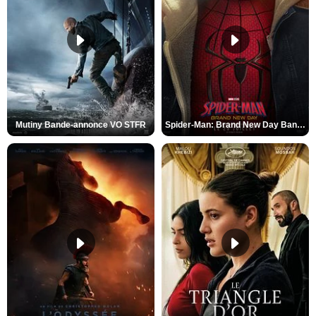
Mutiny Bande-annonce VO STFR
Spider-Man: Brand New Day Bande-annonce VO STFR