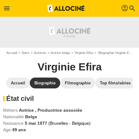
profil
menu
search
Accueil
Stars
Actrices
Actrice belge
Virginie Efira
Biographie Virginie Efira
Virginie Efira
Accueil
Biographie
Filmographie
Top films/séries
État civil
Métiers
Actrice
,
Productrice associée
Nationalité
Belge
Naissance
5 mai 1977
(Bruxelles - Belgique)
Age
49
ans