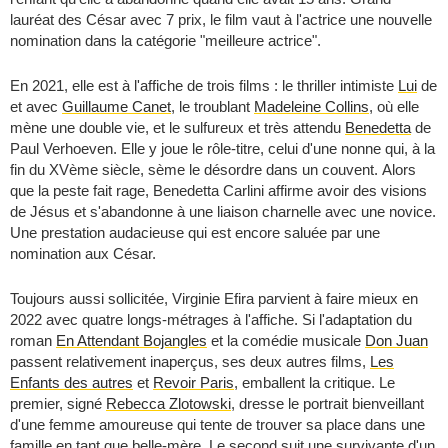
lauréat des César avec 7 prix, le film vaut à l'actrice une nouvelle
nomination dans la catégorie "meilleure actrice".
En 2021, elle est à l'affiche de trois films : le thriller intimiste
Lui
de
et avec
Guillaume Canet
, le troublant
Madeleine Collins
, où elle
mène une double vie, et le sulfureux et très attendu
Benedetta
de
Paul Verhoeven. Elle y joue le rôle-titre, celui d'une nonne qui, à la
fin du XVème siècle, sème le désordre dans un couvent. Alors
que la peste fait rage, Benedetta Carlini affirme avoir des visions
de Jésus et s'abandonne à une liaison charnelle avec une novice.
Une prestation audacieuse qui est encore saluée par une
nomination aux César.
Toujours aussi sollicitée, Virginie Efira parvient à faire mieux en
2022 avec quatre longs-métrages à l'affiche. Si l'adaptation du
roman
En Attendant Bojangles
et la comédie musicale
Don Juan
passent relativement inaperçus, ses deux autres films,
Les
Enfants des autres
et
Revoir Paris
, emballent la critique. Le
premier, signé
Rebecca Zlotowski
, dresse le portrait bienveillant
d'une femme amoureuse qui tente de trouver sa place dans une
famille en tant que belle-mère. Le second suit une survivante d'un