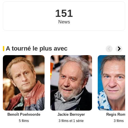
151
News
A tourné le plus avec
Benoît Poelvoorde
Jackie Berroyer
Regis Rome
5 films
3 films et 1 série
3 films