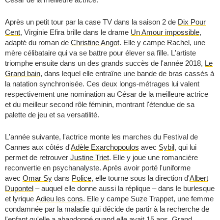
Après un petit tour par la case TV dans la saison 2 de
Dix Pour
Cent
, Virginie Efira brille dans le drame
Un Amour impossible
,
adapté du roman de
Christine Angot
. Elle y campe Rachel, une
mère célibataire qui va se battre pour élever sa fille. L'artiste
triomphe ensuite dans un des grands succès de l'année 2018,
Le
Grand bain
, dans lequel elle entraîne une bande de bras cassés à
la natation synchronisée. Ces deux longs-métrages lui valent
respectivement une nomination au César de la meilleure actrice
et du meilleur second rôle féminin, montrant l'étendue de sa
palette de jeu et sa versatilité.
L'année suivante, l'actrice monte les marches du Festival de
Cannes aux côtés d'
Adèle Exarchopoulos
avec
Sybil
, qui lui
permet de retrouver
Justine Triet
. Elle y joue une romancière
reconvertie en psychanalyste. Après avoir porté l'uniforme
avec
Omar Sy
dans
Police
, elle tourne sous la direction d'
Albert
Dupontel
– auquel elle donne aussi la réplique – dans le burlesque
et lyrique
Adieu les cons
. Elle y campe Suze Trappet, une femme
condamnée par la maladie qui décide de partir à la recherche de
l'enfant qu'elle a abandonné quand elle avait 15 ans. Grand