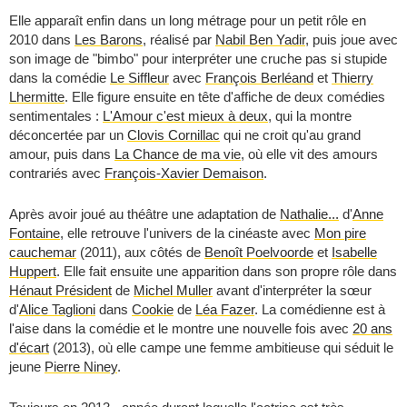
Elle apparaît enfin dans un long métrage pour un petit rôle en
2010 dans
Les Barons
, réalisé par
Nabil Ben Yadir
, puis joue avec
son image de "bimbo" pour interpréter une cruche pas si stupide
dans la comédie
Le Siffleur
avec
François Berléand
et
Thierry
Lhermitte
. Elle figure ensuite en tête d'affiche de deux comédies
sentimentales :
L'Amour c'est mieux à deux
, qui la montre
déconcertée par un
Clovis Cornillac
qui ne croit qu'au grand
amour, puis dans
La Chance de ma vie
, où elle vit des amours
contrariés avec
François-Xavier Demaison
.
Après avoir joué au théâtre une adaptation de
Nathalie...
d'
Anne
Fontaine
, elle retrouve l'univers de la cinéaste avec
Mon pire
cauchemar
(2011), aux côtés de
Benoît Poelvoorde
et
Isabelle
Huppert
. Elle fait ensuite une apparition dans son propre rôle dans
Hénaut Président
de
Michel Muller
avant d'interpréter la sœur
d'
Alice Taglioni
dans
Cookie
de
Léa Fazer
. La comédienne est à
l'aise dans la comédie et le montre une nouvelle fois avec
20 ans
d'écart
(2013), où elle campe une femme ambitieuse qui séduit le
jeune
Pierre Niney
.