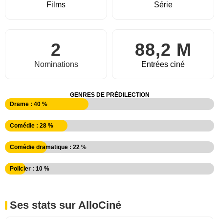
Films
Série
2
88,2 M
Nominations
Entrées ciné
GENRES DE PRÉDILECTION
Drame : 40 %
Comédie : 28 %
Comédie dramatique : 22 %
Policier : 10 %
Ses stats sur AlloCiné