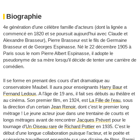
Biographie
4e génération d’une célèbre famille d’acteurs (dont la lignée a
commencé en 1820 et se poursuit aujourd’hui avec Claude et
Alexandre Brasseur), Pierre Brasseur est le fils de Germaine
Brasseur et de Georges Espinasse. Né le 22 décembre 1905 à
Paris sous le nom Pierre Albert Espinasse, il adopte le
pseudonyme de sa mère lorsqu’il décide de tenter une carrière de
comédien.
Il se forme en prenant des cours d’art dramatique au
conservatoire Maubel. Il aura pour enseignants
Harry Baur
et
Fernand Ledoux
. A l’âge de 19 ans, il fait ses débuts au théâtre et
au cinéma. Son premier film, en 1924, est
La Fille de l'eau
, sous
la direction d’un certain
Jean Renoir
, dont c’est le premier long
métrage ! Le jeune acteur joue dans une trentaine de courts et
longs métrages avant de rencontrer
Jacques Prévert
pour le
tournage d’
Un Oiseau rare
de
Richard Pottier
en 1935. C’est le
début d’une longue collaboration puisque l’acteur, et le poète et
scénariste travailleront ensemble sur une dizaine de films. Parmi