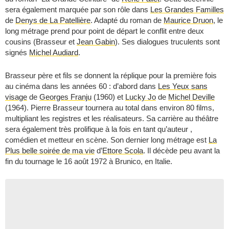
sera également marquée par son rôle dans
Les Grandes Familles
de
Denys de La Patellière
. Adapté du roman de
Maurice Druon
, le
long métrage prend pour point de départ le conflit entre deux
cousins (Brasseur et
Jean Gabin
). Ses dialogues truculents sont
signés
Michel Audiard
.
Brasseur père et fils se donnent la réplique pour la première fois
au cinéma dans les années 60 : d’abord dans
Les Yeux sans
visage
de
Georges Franju
(1960) et
Lucky Jo
de
Michel Deville
(1964). Pierre Brasseur tournera au total dans environ 80 films,
multipliant les registres et les réalisateurs. Sa carrière au théâtre
sera également très prolifique à la fois en tant qu’auteur ,
comédien et metteur en scène. Son dernier long métrage est
La
Plus belle soirée de ma vie
d’
Ettore Scola
. Il décède peu avant la
fin du tournage le 16 août 1972 à Brunico, en Italie.