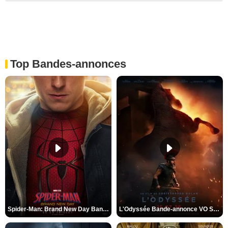
Top Bandes-annonces
Spider-Man: Brand New Day Bande-annonce VO STFR
L'Odyssée Bande-annonce VO STFR