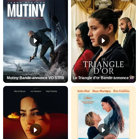
Mutiny Bande-annonce VO STFR
Le Triangle d'or Bande-annonce VF