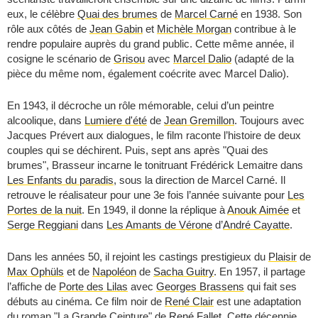
eux, le célèbre
Quai des brumes
de
Marcel Carné
en 1938. Son
rôle aux côtés de
Jean Gabin
et
Michèle Morgan
contribue à le
rendre populaire auprès du grand public. Cette même année, il
cosigne le scénario de
Grisou
avec
Marcel Dalio
(adapté de la
pièce du même nom, également coécrite avec Marcel Dalio).
En 1943, il décroche un rôle mémorable, celui d’un peintre
alcoolique, dans
Lumiere d'été
de
Jean Gremillon
. Toujours avec
Jacques Prévert aux dialogues, le film raconte l’histoire de deux
couples qui se déchirent. Puis, sept ans après "Quai des
brumes", Brasseur incarne le tonitruant Frédérick Lemaitre dans
Les Enfants du paradis
, sous la direction de Marcel Carné. Il
retrouve le réalisateur pour une 3e fois l’année suivante pour
Les
Portes de la nuit
. En 1949, il donne la réplique à
Anouk Aimée
et
Serge Reggiani
dans
Les Amants de Vérone
d’
André Cayatte
.
Dans les années 50, il rejoint les castings prestigieux du
Plaisir
de
Max Ophüls
et de
Napoléon
de
Sacha Guitry
. En 1957, il partage
l’affiche de
Porte des Lilas
avec
Georges Brassens
qui fait ses
débuts au cinéma. Ce film noir de
René Clair
est une adaptation
du roman "La Grande Ceinture" de
René Fallet
. Cette décennie