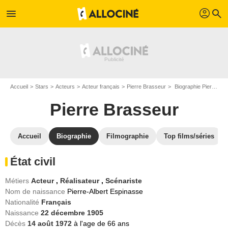
profil
menu
search
Accueil
Stars
Acteurs
Acteur français
Pierre Brasseur
Biographie Pierre Brasseur
Pierre Brasseur
Accueil
Biographie
Filmographie
Top films/séries
État civil
Métiers
Acteur
,
Réalisateur
,
Scénariste
Nom de naissance
Pierre-Albert Espinasse
Nationalité
Français
Naissance
22 décembre 1905
Décès
14 août 1972
à l'age de 66 ans