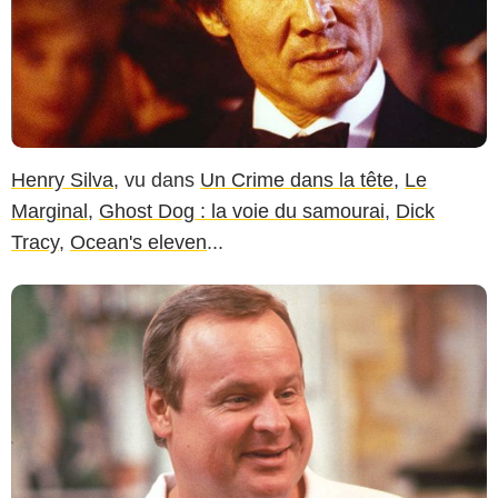
Henry Silva
, vu dans
Un Crime dans la tête,
Le
Marginal
,
Ghost Dog : la voie du samourai
,
Dick
Tracy
,
Ocean's eleven
...