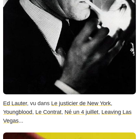
Ed Lauter
, vu dans
Le justicier de New York
,
Youngblood
,
Le Contrat
,
Né un 4 juillet
,
Leaving Las
Vegas
...