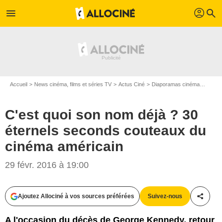
profil
menu
search
Accueil
News cinéma, films et séries TV
Actus Ciné
Diaporamas cinéma
C'est 
C'est quoi son nom déjà ? 30
éternels seconds couteaux du
cinéma américain
29 févr. 2016 à 19:00
Ajoutez Allociné à vos sources préférées
Suivez-nous
Partag
A l'occasion du décès de George Kennedy, retour