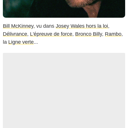
Bill McKinney
, vu dans
Josey Wales hors la loi
,
Délivrance
,
L'épreuve de force
,
Bronco Billy
,
Rambo
,
la
Ligne verte
...