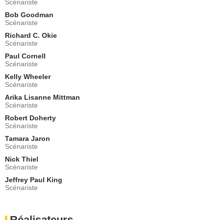
Scénariste
Alfredo Llamosa
Bob Goodman
- 1 Episode :
5
Scénariste
Reed Diamond
Joel Fitzgerald
Richard C. Okie
Scénariste
- 1 Episode :
6
Paul Cornell
John Heard
Scénariste
Henry Watson
- 1 Episode :
7
Kelly Wheeler
Scénariste
David Alan Basche
Warren Clift
Arika Lisanne Mittman
Scénariste
- 1 Episode :
8
Robert Doherty
Josh Cooke
Scénariste
Phil Balsam
- 1 Episode :
9
Tamara Jaron
Scénariste
Tate Donovan
Wilson Trager
Nick Thiel
Scénariste
- 1 Episode :
10
Joseph Mazzello
Jeffrey Paul King
Griffin
Scénariste
- 1 Episode :
13
Tzi Ma
Réalisateurs
Xi Hai Ching