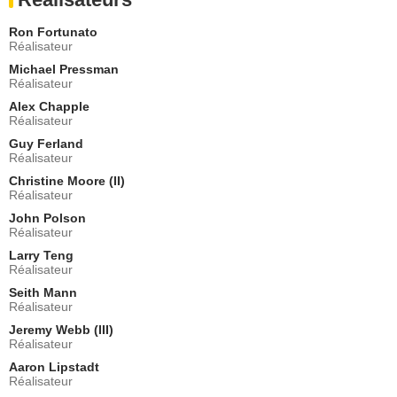
- 1 Episode :
14
Ron Fortunato
Tom Everett Scott
Réalisateur
Henry Baskerville
Michael Pressman
- 1 Episode :
16
Réalisateur
Michael Mosley
Al Baxter
Alex Chapple
Réalisateur
- 1 Episode :
17
Guy Ferland
Luna Lauren Velez
Réalisateur
Zoe Mercado
- 1 Episode :
20
Christine Moore (II)
Réalisateur
April L. Hernandez
Roxanne Ortiz
John Polson
Réalisateur
- 1 Episode :
21
Larry Teng
Paul Calderon
Réalisateur
Zuniga
- 1 Episode :
1
Seith Mann
Réalisateur
Marin Ireland
Alta Von See
Jeremy Webb (III)
Réalisateur
- 1 Episode :
2
Jefferson White
Aaron Lipstadt
Dorian Moll
Réalisateur