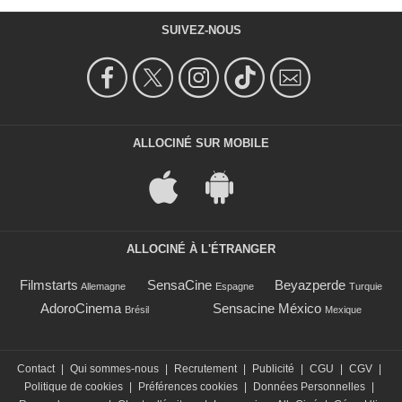
James 'Jimmer' Hobberkin Jr.
- 1 Episode :
19
SUIVEZ-NOUS
Jason Dirden
Keith Elliot
- 1 Episode :
20
Kathleen McNenny
Ida Talt
- 1 Episode :
21
ALLOCINÉ SUR MOBILE
Yul Vazquez
Arthur Tetch
- 1 Episode :
22
Mary Bacon
Allison Pitzker
- 1 Episode :
23
ALLOCINÉ À L'ÉTRANGER
Roma Chugani
Filmstarts
SensaCine
Beyazperde
Zoya Hashemi
Allemagne
Espagne
Turquie
- 1 Episode :
24
AdoroCinema
Sensacine México
Brésil
Mexique
David Zayas
Juan Murillo
- 1 Episode :
1
Contact
|
Qui sommes-nous
|
Recrutement
|
Publicité
|
CGU
|
CGV
|
Wayne Chang
Politique de cookies
|
Préférences cookies
|
Données Personnelles
|
Dan Zheng