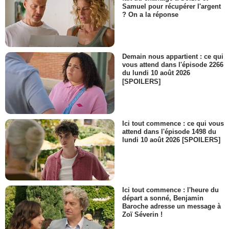
Samuel pour récupérer l'argent
Mr Cook
? On a la réponse
- 1 Episode :
1
Geoffrey Cantor
Maurice Antonov
- 1 Episode :
2
Demain nous appartient : ce qui
Susan Pourfar
vous attend dans l'épisode 2266
Emily Hankins
du lundi 10 août 2026
[SPOILERS]
- 1 Episode :
4
Daniel Jenkins
Ostrin
- 1 Episode :
5
Ici tout commence : ce qui vous
Michael Esper
attend dans l'épisode 1498 du
Donald Pruitt
lundi 10 août 2026 [SPOILERS]
- 1 Episode :
6
Kathryn Erbe
Nancy Davenport
- 1 Episode :
7
Noah Bean
Ici tout commence : l'heure du
Craig Crismond
départ a sonné, Benjamin
Baroche adresse un message à
- 1 Episode :
8
Zoï Séverin !
Tom Wopat