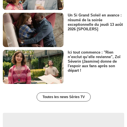
Soble
- 1 Episode :
9
Alexander Cendese
Un Si Grand Soleil en avance :
Dylan Hess
résumé de la soirée
- 1 Episode :
11
exceptionnelle du jeudi 13 août
2026 [SPOILERS]
Marc Menchaca
Détective Ryan Dunning
- 1 Episode :
12
Lee Aaron Rosen
Ici tout commence : "Rien
Alston Harper
n’exclut qu’elle revienne", Zoï
- 1 Episode :
13
Séverin (Jasmine) donne de
l'espoir aux fans après son
Elizabeth Sung
départ !
Bai May-Lung
- 1 Episode :
14
Skipp Sudduth
William Hull
- 1 Episode :
15
Toutes les news Séries TV
Seth Gilliam
Dr. Ira Wallace
- 1 Episode :
18
Daniel London
Mateo Pena