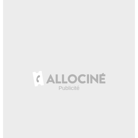
- 1 Episode :
19
Christina Cox
Christa Pullman
- 1 Episode :
20
Alexander Chaplin
Davis Potter
- 1 Episode :
21
Sue Jean Kim
Jordan Cleary
- 1 Episode :
22
Pasha D. Lychnikoff
Ruslan Krasnov
- 1 Episode :
23
Patrick Page
Jonathan Bloom
- 1 Episode :
1
Sean Cullen (II)
Samuel Meher
- 1 Episode :
2
Stephen Bogardus
Père de Tim
- 1 Episode :
3