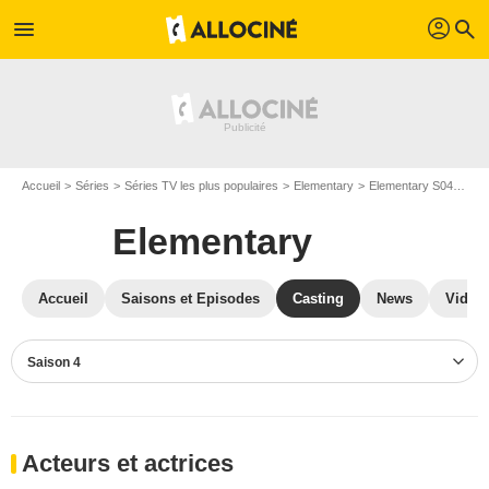
profil
menu
search
Accueil
Séries
Séries TV les plus populaires
Elementary
Elementary S04
Cas
Elementary
Accueil
Saisons et Episodes
Casting
News
Vidéo
Saison 4
Acteurs et actrices