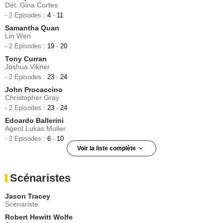
Dét. Gina Cortes
- 2 Episodes :
4
-
11
Samantha Quan
Lin Wen
- 2 Episodes :
19
-
20
Tony Curran
Joshua Vikner
- 2 Episodes :
23
-
24
John Procaccino
Christopher Gray
- 2 Episodes :
23
-
24
Edoardo Ballerini
Agent Lukas Muller
- 2 Episodes :
6
-
10
Voir la liste complète
Nadia Dajani
Dr Grannis
Scénaristes
- 2 Episodes :
18
-
19
Shohreh Aghdashloo
Jason Tracey
Liliane Bellerose
Scénariste
- 1 Episode :
3
Robert Hewitt Wolfe
Ato Essandoh