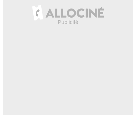
Matt Servitto
Capitaine Will Lombardi
- 1 Episode :
12
David Thornton
Joe Ballantine
- 1 Episode :
13
Kevin Kilner
Michael Haas
- 1 Episode :
14
Brian Avers
Elliot
- 1 Episode :
15
Jennifer Ikeda
Laura Lyons
- 1 Episode :
16
Daniel Oreskes
Lloyd Springer
- 1 Episode :
18
Otto Sanchez
Renny Trautman
- 1 Episode :
17
Grainger Hines