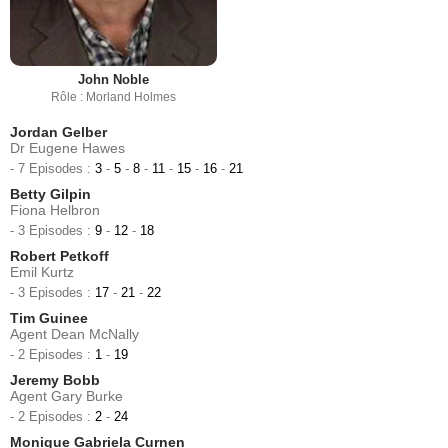
John Noble
Rôle : Morland Holmes
Jordan Gelber
Dr Eugene Hawes
- 7 Episodes :
3
-
5
-
8
-
11
-
15
-
16
-
21
Betty Gilpin
Fiona Helbron
- 3 Episodes :
9
-
12
-
18
Robert Petkoff
Emil Kurtz
- 3 Episodes :
17
-
21
-
22
Tim Guinee
Agent Dean McNally
- 2 Episodes :
1
-
19
Jeremy Bobb
Agent Gary Burke
- 2 Episodes :
2
-
24
Monique Gabriela Curnen