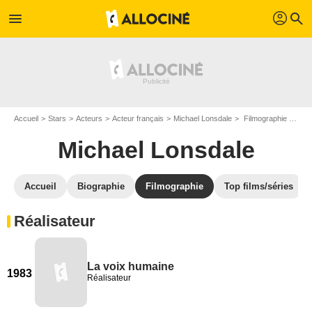
profil
menu
search
Accueil
Stars
Acteurs
Acteur français
Michael Lonsdale
Filmographie Michael Lonsdale
Michael Lonsdale
Accueil
Biographie
Filmographie
Top films/séries
Réalisateur
La voix humaine
1983
Réalisateur