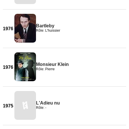
Bartleby
1976
Rôle: L'huissier
Monsieur Klein
1976
Rôle: Pierre
L'Adieu nu
1975
Rôle: -