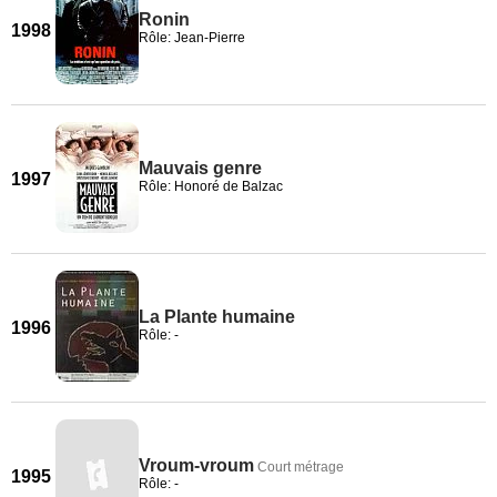
Ronin
1998
Rôle: Jean-Pierre
Mauvais genre
1997
Rôle: Honoré de Balzac
La Plante humaine
1996
Rôle: -
Vroum-vroum
Court métrage
1995
Rôle: -