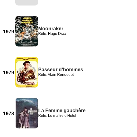
Moonraker
1979
Rôle: Hugo Drax
Passeur d'hommes
1979
Rôle: Alain Renoudot
La Femme gauchère
1978
Rôle: Le maître d'Hôtel