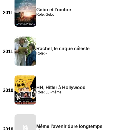
Gebo et l'ombre
2011
Rôle: Gebo
Rachel, le cirque céleste
2011
Rôle: -
HH, Hitler à Hollywood
2010
Rôle: Lui-même
Même l'avenir dure longtemps
2010