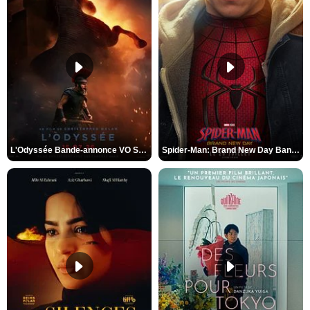
L'Odyssée Bande-annonce VO STFR
Spider-Man: Brand New Day Bande-annonce VO STFR