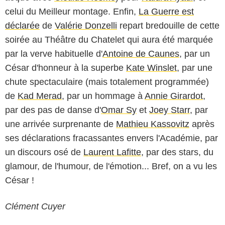
celui du Meilleur montage. Enfin,
La Guerre est
déclarée
de
Valérie Donzelli
repart bredouille de cette
soirée au Théâtre du Chatelet qui aura été marquée
par la verve habituelle d'
Antoine de Caunes
, par un
César d'honneur à la superbe
Kate Winslet
, par une
chute spectaculaire (mais totalement programmée)
de
Kad Merad
, par un hommage à
Annie Girardot
,
par des pas de danse d'
Omar Sy
et
Joey Starr
, par
une arrivée surprenante de
Mathieu Kassovitz
après
ses déclarations fracassantes envers l'Académie, par
un discours osé de
Laurent Lafitte
, par des stars, du
glamour, de l'humour, de l'émotion... Bref, on a vu les
César !
Clément Cuyer