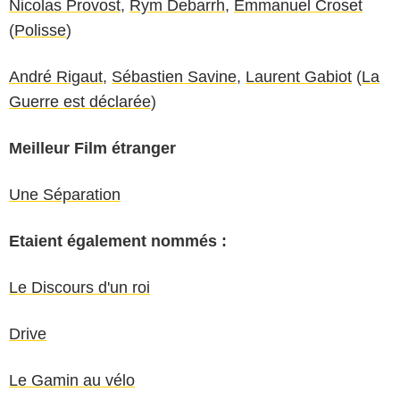
Nicolas Provost
,
Rym Debarrh
,
Emmanuel Croset
(
Polisse
)
André Rigaut
,
Sébastien Savine
,
Laurent Gabiot
(
La
Guerre est déclarée
)
Meilleur Film étranger
Une Séparation
Etaient également nommés :
Le Discours d'un roi
Drive
Le Gamin au vélo