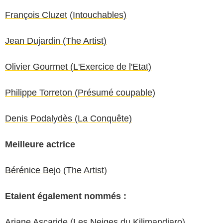
François Cluzet
(
Intouchables)
J
ean Dujardin (
The Artist)
O
livier Gourmet (
L'Exercice de l'Etat)
Philippe Torreton (
Présumé coupable)
Denis Podalydès (
La Conquête)
Meilleure actrice
Bérénice Bejo
(
The Artist
)
Etaient également nommés :
Ariane Ascaride
(
Les Neiges du Kilimandjaro
)