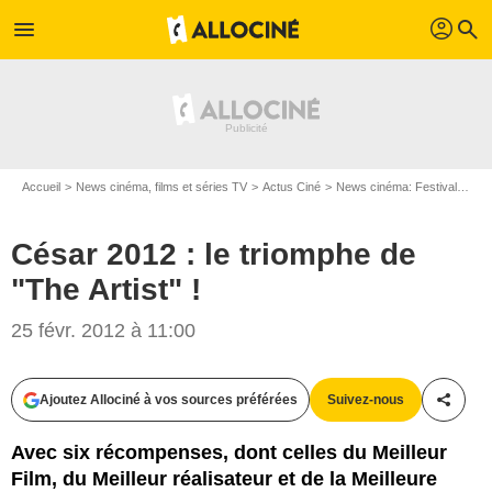
profil
menu
search
Accueil
News cinéma, films et séries TV
Actus Ciné
News cinéma: Festivals
Cé
César 2012 : le triomphe de
"The Artist" !
25 févr. 2012 à 11:00
Ajoutez Allociné à vos sources préférées
Suivez-nous
Partag
Avec six récompenses, dont celles du Meilleur
Film, du Meilleur réalisateur et de la Meilleure