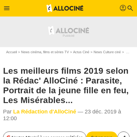
profil
menu
search
Accueil
News cinéma, films et séries TV
Actus Ciné
News Culture ciné
Les meilleurs films 2019 selon la Rédac' AlloCiné : Parasite, Portrait de la jeune fille en feu, Les Misérables...
Les meilleurs films 2019 selon
la Rédac' AlloCiné : Parasite,
Portrait de la jeune fille en feu,
Les Misérables...
Par
La Rédaction d'AlloCiné
— 23 déc. 2019 à
Les Bookmakers / The Jokers
12:00