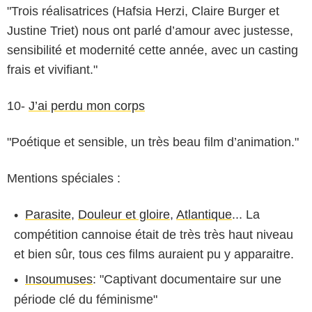
"Trois réalisatrices (Hafsia Herzi, Claire Burger et
Justine Triet) nous ont parlé d’amour avec justesse,
sensibilité et modernité cette année, avec un casting
frais et vivifiant."
10-
J’ai perdu mon corps
"Poétique et sensible, un très beau film d’animation."
Mentions spéciales :
Parasite
,
Douleur et gloire
,
Atlantique
... La
compétition cannoise était de très très haut niveau
et bien sûr, tous ces films auraient pu y apparaitre.
ARP Sélection / Sony Pictures Releasing France
Insoumuses
: "Captivant documentaire sur une
période clé du féminisme"