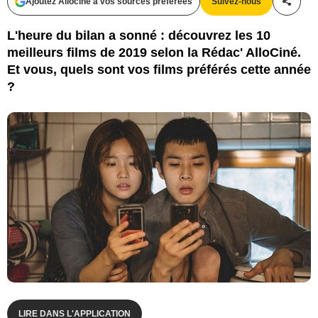
Ajoutez Allociné à vos sources préférées
Suivez-nous
Partag
L'heure du bilan a sonné : découvrez les 10
meilleurs films de 2019 selon la Rédac' AlloCiné.
Et vous, quels sont vos films préférés cette année
?
LIRE DANS L'APPLICATION